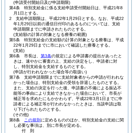
(申請受付開始日及び申請期限)
第4条
特別支給金に係る支給申請受付開始日は、平成21年8
月1日とする。
2
支給申請期限は、平成22年1月29日とする。
なお、平成22
年1月29日以前の通信日付印のあるものについては、支給
申請期限までに申請されたものとする。
(支給額の計算の対象となる療養の範囲)
第5条
特別支給金の支給額の計算の対象となる療養は、平成
22年1月29日までに市において確認した療養とする。
(支給)
第6条
市長は、
第3条
の規定による申請書の提出があったと
きは、速やかに審査の上、支給の決定をし、申請者に対
し、特別支給金を支給するものとする。
(申請が行われなかった場合等の取扱い)
第7条
支給申請期限までに支給対象者からの申請が行われな
かった場合は、特別支給金の受領を辞退したものとする。
また、支給の決定を行った後、申請書の不備による振込不
能等の事由により支給できなかった場合において、市長が
補正等を求めたにもかかわらず、平成22年3月1日までに申
請者による補正等が行われなかったときは、当該申請は取
り下げられたものとする。
(その他)
第8条
この規則
に定めるもののほか、特別支給金の支給に関
し必要な事項は、別に市長が定める。
付
則