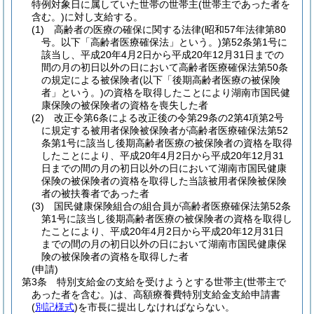
特例対象日に属していた世帯の世帯主
(世帯主であった者を
含む。)
に対し支給する。
(1)
高齢者の医療の確保に関する法律
(昭和57年法律第80
号。以下「高齢者医療確保法」という。)
第52条第1号に
該当し、平成20年4月2日から平成20年12月31日までの
間の月の初日以外の日において高齢者医療確保法第50条
の規定による被保険者
(以下「後期高齢者医療の被保険
者」という。)
の資格を取得したことにより湖南市国民健
康保険の被保険者の資格を喪失した者
(2)
改正令第6条による改正後の令第29条の2第4項第2号
に規定する被用者保険被保険者が高齢者医療確保法第52
条第1号に該当し後期高齢者医療の被保険者の資格を取得
したことにより、平成20年4月2日から平成20年12月31
日までの間の月の初日以外の日において湖南市国民健康
保険の被保険者の資格を取得した当該被用者保険被保険
者の被扶養者であった者
(3)
国民健康保険組合の組合員が高齢者医療確保法第52条
第1号に該当し後期高齢者医療の被保険者の資格を取得し
たことにより、平成20年4月2日から平成20年12月31日
までの間の月の初日以外の日において湖南市国民健康保
険の被保険者の資格を取得した者
(申請)
第3条
特別支給金の支給を受けようとする世帯主
(世帯主で
あった者を含む。)
は、高額療養費特別支給金支給申請書
(
別記様式
)
を市長に提出しなければならない。