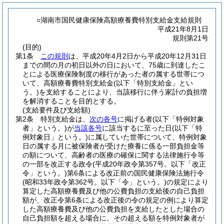
○湖南市国民健康保険高額療養費特別支給金支給規則
平成21年8月1日
規則第21号
(目的)
第1条
この規則
は、平成20年4月2日から平成20年12月31日
までの間の月の初日以外の日において、75歳に到達したこ
とによる医療保険制度の移行があった者の属する世帯につ
いて、高額療養費特別支給金
(以下「特別支給金」とい
う。)
を支給することにより、当該移行に伴う家計の負担増
を解消することを目的とする。
(支給要件及び支給額)
第2条
特別支給金は、
次の各号
に掲げる者
(以下「特例対象
者」という。)
が
当該各号
に該当するに至った日
(以下「特
例対象日」という。)
に属していた世帯について、特例対象
日の属する月に被保険者が受けた療養に係る一部負担金等
の額について、高齢者の医療の確保に関する法律施行令等
の一部を改正する政令
(平成20年政令第357号。以下「改正
令」という。)
第6条による改正前の国民健康保険法施行令
(昭和33年政令第362号。以下「令」という。)
の規定により
算定した高額療養費及び他の公費負担の支給後の自己負担
額が、改正令第6条による改正後の令の規定の例により算定
した高額療養費及び他の公費負担を支給したとした場合の
自己負担額を超える場合に、その超える額を特例対象者が