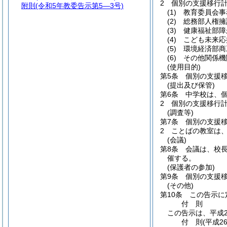
2
個別の支援移行
附則
(令和5年教委告示第5―3号)
(1)
教育委員会事
(2)
総務部人権擁
(3)
健康福祉部障
(4)
こども未来応
(5)
環境経済部商
(6)
その他関係機
(使用目的)
第5条
個別の支援
(提出及び保管)
第6条
中学校は、
2
個別の支援移行
(調査等)
第7条
個別の支援
2
ことばの教室は
(会議)
第8条
会議は、校
催する。
(保護者の参加)
第9条
個別の支援
(その他)
第10条
この告示に
付
則
この告示は、平成2
付
則
(平成2