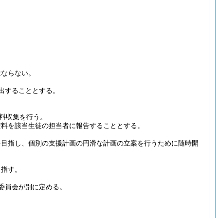
はならない。
出することとする。
料収集を行う。
資料を該当生徒の担当者に報告することとする。
を目指し、個別の支援計画の円滑な計画の立案を行うために随時開
目指す。
委員会が別に定める。