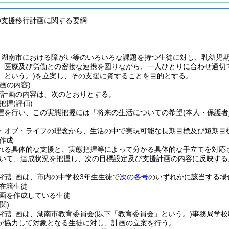
の支援移行計画に関する要綱
、湖南市における障がい等のいろいろな課題を持つ生徒に対し、乳幼児
、医療及び労働との密接な連携を図りながら、一人ひとりに合わせ適切
」という。)
を立案し、その支援に資することを目的とする。
画の内容)
行計画の内容は、次のとおりとする。
把握
(評価)
握を行い、この実態把握には「将来の生活についての希望
(本人・保護者
・オブ・ライフの理念から、生活の中で実現可能な長期目標及び短期目
作成
れる具体的な支援と、実態把握等によって分かる具体的な手立てを対応
いて、達成状況を把握し、次の目標設定及び支援計画の内容に反映する
移行計画は、市内の中学校3年生生徒で
次の各号
のいずれかに該当する場
在籍生徒
画を作成している生徒
関)
移行計画は、湖南市教育委員会
(以下「教育委員会」という。)
事務局学校
が協力して対象となる生徒に対し、計画の立案を行う。