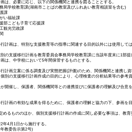
計画は、必要に応じ、以下の関係機関と連携を図ることとする。
務局学校教育課
(湖南市ことばの教室及びふれあい教育相談室を含む)
護課
がい福祉課
援部こども子育て応援課
工観光労政課
関
移行計画は、特別な支援教育等の指導に関連する目的以外には使用して
個別の支援移行計画を教育委員会事務局学校教育課に当該年度末に1部提
計画は、中学校において5年間保管するものとする。
移行計画立案に係る調査及び実態把握
(評価)
のため、関係機関と連携し資
、個別の支援移行計画作成の目的により、心理検査の分析結果等の参考
長が開催し、保護者、関係機関等との連携並びに保護者の理解及び合意
移行計画の有効な成果を得るために、保護者の理解と協力の下、参画を
定めるもののほか、個別支援移行計画の作成に関し必要な事項は、教育
2年4月1日から施行する。
6年
教委告示第2号)