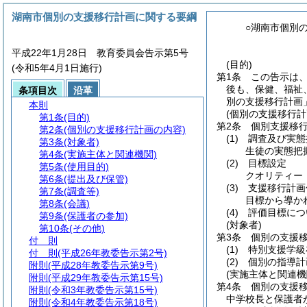
湖南市個別の支援移行計画に関する要綱
○湖南市個別
平成22年1月28日 教育委員会告示第5号
(目的)
(令和5年4月1日施行)
第1条
この告示は
後も、保健、福祉
条項目次
沿革
別の支援移行計画
本則
(個別の支援移行計
第1条
(目的)
第2条
個別支援移
第2条
(個別の支援移行計画の内容)
(1)
調査及び実態
第3条
(対象者)
生徒の実態把
第4条
(実施主体と関連機関)
(2)
目標設定
第5条
(使用目的)
クオリティー
第6条
(提出及び保管)
(3)
支援移行計画
第7条
(調査等)
目標から導か
第8条
(会議)
(4)
評価目標につ
第9条
(保護者の参加)
(対象者)
第10条
(その他)
第3条
個別の支援
付 則
(1)
特別支援学級
付 則
(平成26年教委告示第2号)
(2)
個別の指導計
附則
(平成28年教委告示第9号)
(実施主体と関連機
附則
(平成29年教委告示第15号)
第4条
個別の支援
附則
(令和3年教委告示第15号)
中学校長と保護者
附則
(令和4年教委告示第18号)