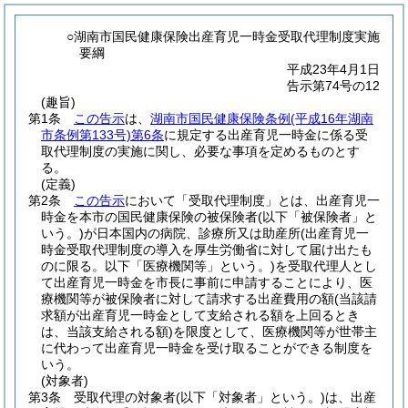
○湖南市国民健康保険出産育児一時金受取代理制度実施
要綱
平成23年4月1日
告示第74号の12
(趣旨)
第1条
この告示
は、
湖南市国民健康保険条例
(平成16年湖南
市条例第133号)
第6条
に規定する出産育児一時金に係る受
取代理制度の実施に関し、必要な事項を定めるものとす
る。
(定義)
第2条
この告示
において「受取代理制度」とは、出産育児一
時金を本市の国民健康保険の被保険者
(以下「被保険者」と
いう。)
が日本国内の病院、診療所又は助産所
(出産育児一
時金受取代理制度の導入を厚生労働省に対して届け出たも
のに限る。以下「医療機関等」という。)
を受取代理人とし
て出産育児一時金を市長に事前に申請することにより、医
療機関等が被保険者に対して請求する出産費用の額
(当該請
求額が出産育児一時金として支給される額を上回るとき
は、当該支給される額)
を限度として、医療機関等が世帯主
に代わって出産育児一時金を受け取ることができる制度を
いう。
(対象者)
第3条
受取代理の対象者
(以下「対象者」という。)
は、出産