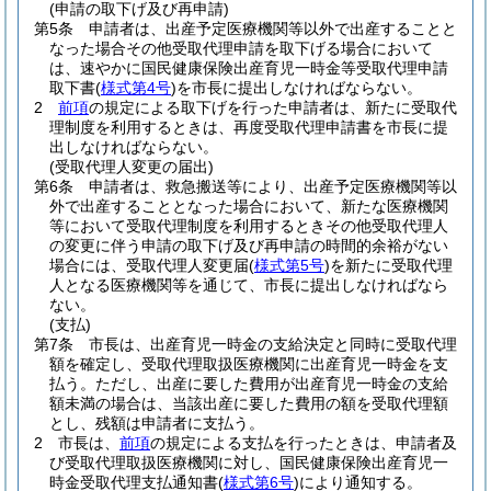
(申請の取下げ及び再申請)
第5条
申請者は、出産予定医療機関等以外で出産することと
なった場合その他受取代理申請を取下げる場合において
は、速やかに国民健康保険出産育児一時金等受取代理申請
取下書
(
様式第4号
)
を市長に提出しなければならない。
2
前項
の規定による取下げを行った申請者は、新たに受取代
理制度を利用するときは、再度受取代理申請書を市長に提
出しなければならない。
(受取代理人変更の届出)
第6条
申請者は、救急搬送等により、出産予定医療機関等以
外で出産することとなった場合において、新たな医療機関
等において受取代理制度を利用するときその他受取代理人
の変更に伴う申請の取下げ及び再申請の時間的余裕がない
場合には、受取代理人変更届
(
様式第5号
)
を新たに受取代理
人となる医療機関等を通じて、市長に提出しなければなら
ない。
(支払)
第7条
市長は、出産育児一時金の支給決定と同時に受取代理
額を確定し、受取代理取扱医療機関に出産育児一時金を支
払う。
ただし、出産に要した費用が出産育児一時金の支給
額未満の場合は、当該出産に要した費用の額を受取代理額
とし、残額は申請者に支払う。
2
市長は、
前項
の規定による支払を行ったときは、申請者及
び受取代理取扱医療機関に対し、国民健康保険出産育児一
時金受取代理支払通知書
(
様式第6号
)
により通知する。