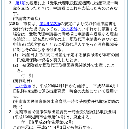
3
第1項
の規定により受取代理取扱医療機関に出産育児一時
金を支払ったときは、申請者にこれを支払ったものとみな
す。
(申請書の返戻)
第8条
市長は、
第4条第2項
の規定により受取代理申請書を
受け付けた後であっても、
次の各号
のいずれかに該当する
場合は、受取代理申請書の備考欄に申請書を返戻する理由
を追記し、記名及び押印の上、受取代理申請書を速やかに
申請者に返戻するとともに受取代理人であった医療機関等
に対しその写しを送付する。
(1)
出産日までの間に出産を予定する被保険者が本市の国
民健康保険の資格を喪失したとき。
(2)
被保険者が受取代理取扱医療機関以外で出産したと
き。
付
則
(施行期日)
1
この告示
は、平成23年4月1日から施行し、平成23年4月1
日以降の出産に係る出産育児一時金の支給について適用す
る。
(湖南市国民健康保険出産育児一時金受領委任払取扱要綱の
廃止)
2
湖南市国民健康保険出産育児一時金受領委任払取扱要綱
(平成16年湖南市告示第94号)
は、廃止する。
付
則
(平成24年
告示第82号)
この告示は、平成24年4月1日から施行する。