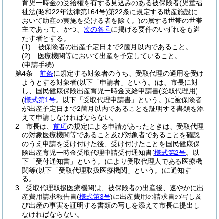
育児一時金の受給権を有する見込みのある被保険者
(児童福
祉法
(昭和22年法律第164号)
第22条に規定する助産施設に
おいて助産の実施を受ける者を除く。)
の属する世帯の世帯
主であって、かつ、
次の各号
に掲げる要件のいずれをも満
たす者とする。
(1)
被保険者の出産予定日まで2箇月以内であること。
(2)
医療機関等において出産を予定していること。
(申請手続)
第4条
前条
に規定する対象者のうち、受取代理の適用を受け
ようとする対象者
(以下「申請者」という。)
は、市長に対
し、国民健康保険出産育児一時金支給申請書
(受取代理用)
(
様式第1号
。以下「受取代理申請書」という。)
に被保険者
が出産予定日まで2箇月以内であることを証明する書類を添
えて申請しなければならない。
2
市長は、
前項
の規定による申請があったときは、受取代理
の対象医療機関等であること及び対象者であることを確認
のうえ申請を受け付けた後、受け付けたことを国民健康保
険出産育児一時金受取代理申請受付通知書
(
様式第2号
。以
下「受付通知書」という。)
により受取代理人である医療機
関等
(以下「受取代理取扱医療機関」という。)
に通知す
る。
3
受取代理取扱医療機関は、被保険者の出産後、速やかに出
産費用請求報告書
(
様式第3号
)
に出産費用の請求書の写し及
び出産の事実を証明する書類の写しを添えて市長に提出し
なければならない。