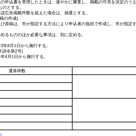
条
の申込書を受理したときは、速やかに審査し、掲載の可否を決定のう
ものとする。
当該広告掲載件数を超えた場合は、抽選とする。
稿の作成)
及び原稿は、市が指定する方法により申込者の負担で作成し、市が指定
定めるもののほか必要な事項は、別に定める。
3年8月1日から施行する。
年
訓令第2号)
4年4月1日から施行する。
通算枠数
)