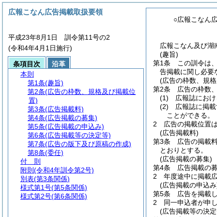
広報こなん広告掲載取扱要領
○広報こなん
平成23年8月1日 訓令第11号の2
広報こなん及び湖
(令和4年4月1日施行)
(趣旨)
第1条
この訓令は
条項目次
沿革
告掲載に関し必要
本則
(広告の枠数、規格
第1条
(趣旨)
第2条
広告の枠数
第2条
(広告の枠数、規格及び掲載位
(1)
広報誌におけ
置)
(2)
広報誌に掲載
第3条
(広告掲載料)
ことができる。
第4条
(広告掲載の募集)
2
広告の掲載位置
第5条
(広告掲載の申込み)
(広告掲載料)
第6条
(広告掲載等の決定等)
第3条
広告の掲載料
第7条
(広告の版下及び原稿の作成)
とおりとする。
第8条
(委任)
(広告掲載の募集)
付 則
第4条
広告掲載の
附則
(令和4年訓令第2号)
2
年度途中に掲載
別表
(第3条関係)
(広告掲載の申込み
様式第1号
(第5条関係)
第5条
広告を掲載
様式第2号
(第6条関係)
2
同一申込者が申し
(広告掲載等の決定