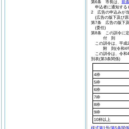
第6条
市長は、
前
申込者に通知する
2
広告の申込みが
(広告の版下及び原
第7条
広告の版下
(委任)
第8条
この訓令に
付
則
この訓令は、平成2
附
則
(令和4
この訓令は、令和
別表
(第3条関係)
4枠
5枠
6枠
7枠
8枠
9枠
10枠以上
様式第1号
(第5条関係