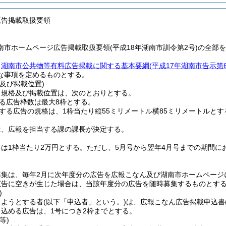
広告掲載取扱要領
南市ホームページ広告掲載取扱要領(平成18年湖南市訓令第2号)の全部
、
湖南市公共物等有料広告掲載に関する基本要綱
(平成17年湖南市告示第6
な事項を定めるものとする。
及び掲載位置)
、規格及び掲載位置は、次のとおりとする。
る広告枠数は最大8枠とする。
する広告の規格は、1枠当たり縦55ミリメートル横85ミリメートルとす
は、広報を担当する課の課長が決定する。
は1枠当たり2万円とする。
ただし、5月号から翌年4月号までの期間に
募集は、毎年2月に次年度分の広告を広報こなん及び湖南市ホームページ
広告に空きが生じた場合は、当該年度分の広告を随時募集するものとす
)
しようとする者
(以下「申込者」という。)
は、広報こなん広告掲載申込書
込める広告は、1号につき2枠までとする。
等)