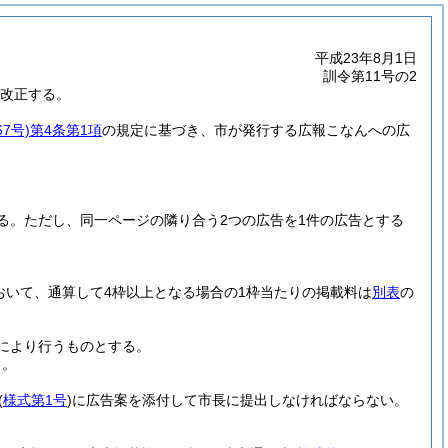
平成23年8月1日
訓令第11号の2
を改正する。
7号)
第4条第1項
の規定に基づき、市が発行する広報こなんへの広
る。
ただし、同一ページの隣り合う2つの広告を1件の広告とする
おいて、通算して4枠以上となる場合の1枠当たりの掲載料は
別表
の
により行うものとする。
る。
(
様式第1号
)
に広告案を添付して市長に提出しなければならない。