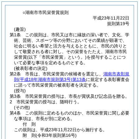
○湖南市市民栄誉賞規則
平成23年11月22日
規則第19号
(趣旨)
第1条
この規則は、市民又は市に縁故の深い者で、文化、学
術、芸術、スポーツ等の分野においてその業績が顕著で、
社会に明るい希望と活力を与えるとともに、市民の誇りと
して敬愛される者に対し、その栄誉をたたえ、湖南市市民
栄誉賞
(以下「市民栄誉賞」という。)
を授与することにつ
いて必要な事項を定めるものとする。
(被表彰者の決定)
第2条
市長は、市民栄誉賞の候補者を選定し、
湖南市表彰規
則
(平成18年湖南市規則第3号)
第13条
に規定する表彰審査会
に諮って市民栄誉賞の被表彰者を決定する。
(授与)
第3条
市民栄誉賞の授与は、市長が賞状及び記念品を贈る。
2
市民栄誉賞の授与は、随時行う。
(その他)
第4条
この規則に定めるもののほか、市民栄誉賞に関し必要
な事項は、市長が別に定める。
付
則
この規則は、平成23年11月22日から施行する。
附
則
(令和3年
規則第16号)