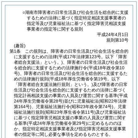
○湖南市障害者の日常生活及び社会生活を総合的に支援
するための法律に基づく指定特定相談支援事業者の
指定等及び児童福祉法に基づく指定障害児相談支援
事業者の指定等に関する規則
平成24年4月1日
規則第10号
(趣旨)
第1条
この規則は、障害者の日常生活及び社会生活を総合的
に支援するための法律
(平成17年法律第123号。以下「障害
者総合支援法」という。)
、障害者の日常生活及び社会生活
を総合的に支援するための法律施行令
(平成18年政令第10
号)
、障害者の日常生活及び社会生活を総合的に支援するた
めの法律施行規則
(平成18年厚生労働省令第19号。以下
「障害者総合支援法施行規則」という。)
及び障害者の日常
生活及び社会生活を総合的に支援するための法律に基づく
指定計画相談支援の事業の人員及び運営に関する基準
(平成
24年厚生労働省令第28号)
並びに児童福祉法
(昭和22年法律
第164号)
、児童福祉法施行令
(昭和23年政令第74号)
、児童
福祉法施行規則
(昭和23年厚生省令第11号)
及び児童福祉法
に基づく指定障害児相談支援の事業の人員及び運営に関す
る基準
(平成24年厚生労働省令第29号)
に定めるもののほ
か、指定特定相談支援事業者及び指定障害児相談支援事業
者の指定等に関し必要な事項を定めるものとする。