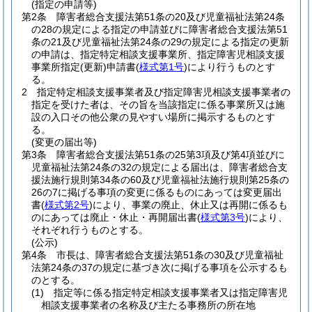
(指定の申請等)
第2条
障害者総合支援法第51条の20及び児童福祉法第24条
の28の規定による指定の申請並びに障害者総合支援法第51
条の21及び児童福祉法第24条の29の規定による指定の更新
の申請は、指定特定相談支援事業所、指定障害児相談支援
事業所指定
(更新)
申請書
(
様式第1号
)
により行うものとす
る。
2
指定特定相談支援事業者及び指定障害児相談支援事業者の
指定を受けた者は、その旨を当該指定に係る事業所又は施
設の入口その他公衆の見やすい場所に掲示するものとす
る。
(変更の届出等)
第3条
障害者総合支援法第51条の25第3項及び第4項並びに
児童福祉法第24条の32の規定による届出は、障害者総合支
援法施行規則第34条の60及び児童福祉法施行規則第25条の
26の7に掲げる事項の変更に係るものにあっては変更届出
書
(
様式第2号
)
により、事業の廃止、休止又は再開に係るも
のにあっては廃止・休止・再開届出書
(
様式第3号
)
により、
それぞれ行うものとする。
(公示)
第4条
市長は、障害者総合支援法第51条の30及び児童福祉
法第24条の37の規定に基づき次に掲げる事項を公示するも
のとする。
(1)
指定等に係る指定特定相談支援事業者又は指定障害児
相談支援事業者の名称及び主たる事務所の所在地