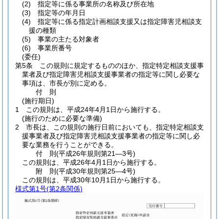
(2)
指定等に係る事業所の名称及び所在地
(3)
指定等の年月日
(4)
指定等に係る指定計画相談支援又は指定障害児相談支
援の種類
(5)
事業の主たる対象者
(6)
事業所番号
(委任)
第5条
この規則に規定するもののほか、指定特定相談支援事
業者及び指定障害児相談支援事業者の指定等に関し必要な
事項は、市長が別に定める。
付
則
(施行期日)
1
この規則は、平成24年4月1日から施行する。
(施行のために必要な準備)
2
市長は、この規則の施行日前においても、指定特定相談支
援事業者及び指定障害児相談支援事業者の指定等に関し必
要な業務を行うことができる。
付
則
(平成26年
規則第21―3号)
この規則は、平成26年4月1日から施行する。
附
則
(平成30年
規則第25―4号)
この規則は、平成30年10月1日から施行する。
様式第1号
(第2条関係)