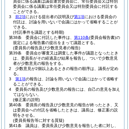
員会に係る議案は議会運営委員会に、常任委員会又は特別
委員会に係る議案は常任委員会又は特別委員会に付託する
ことができる。
3
前2項
における提出者の説明及び
第1項
における委員会の
付託は、討論を用いないで会議にはかって省略することが
できる。
(付託事件を議題とする時期)
第38条
委員会に付託した事件は、
第110条
(委員会報告書)
の
規定による報告書の提出をまって議題とする。
(委員長の報告及び少数意見者の報告)
第39条
委員会が審査又は調査した事件が議題となったとき
は、委員長がその経過及び結果を報告し、ついで少数意見
者が少数意見の報告をする。
2
少数意見が2個以上あるときの報告の順序は、議長が定め
る。
3
第1項
の報告は、討論を用いないで会議にはかって省略す
ることができる。
4
委員長の報告及び少数意見の報告には、自己の意見を加え
てはならない。
(修正案の説明)
第40条
委員長の報告及び少数意見の報告が終ったとき、又
は委員会への付託を省略したときは、議長は、修正案の説
明をさせる。
(委員長報告等に対する質疑)
第41条
議員は、委員長及び少数意見を報告した者に対し、