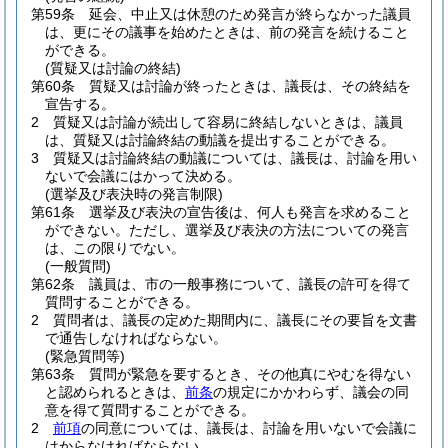
第59条
延会、中止又は休憩のため発言が終らなかった議員
は、更にその議事を始めたときは、前の発言を続けること
ができる。
(質疑又は討論の終結)
第60条
質疑又は討論が終ったときは、議長は、その終結を
宣告する。
2
質疑又は討論が続出して容易に終結しないときは、議員
は、質疑又は討論終結の動議を提出することができる。
3
質疑又は討論終結の動議については、議長は、討論を用い
ないで会議にはかって決める。
(選挙及び表決時の発言制限)
第61条
選挙及び表決の宣告後は、何人も発言を求めること
ができない。
ただし、選挙及び表決の方法についての発言
は、この限りでない。
(一般質問)
第62条
議員は、市の一般事務について、議長の許可を得て
質問することができる。
2
質問者は、議長の定めた期間内に、議長にその要旨を文書
で通告しなければならない。
(緊急質問等)
第63条
質問が緊急を要するとき、その他真にやむを得ない
と認められるときは、
前条
の規定にかかわらず、議会の同
意を得て質問することができる。
2
前項
の同意については、議長は、討論を用いないで会議に
はからなければならない。