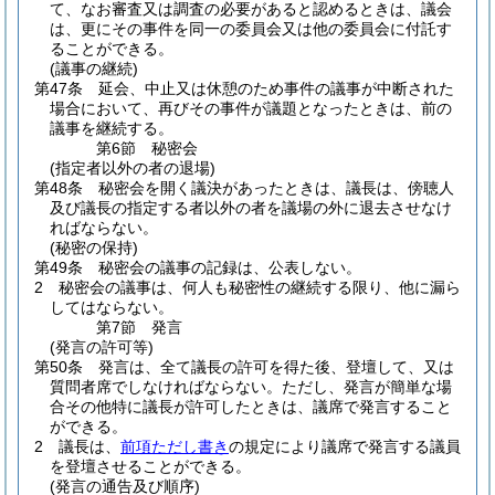
て、なお審査又は調査の必要があると認めるときは、議会
は、更にその事件を同一の委員会又は他の委員会に付託す
ることができる。
(議事の継続)
第47条
延会、中止又は休憩のため事件の議事が中断された
場合において、再びその事件が議題となったときは、前の
議事を継続する。
第6節
秘密会
(指定者以外の者の退場)
第48条
秘密会を開く議決があったときは、議長は、傍聴人
及び議長の指定する者以外の者を議場の外に退去させなけ
ればならない。
(秘密の保持)
第49条
秘密会の議事の記録は、公表しない。
2
秘密会の議事は、何人も秘密性の継続する限り、他に漏ら
してはならない。
第7節
発言
(発言の許可等)
第50条
発言は、全て議長の許可を得た後、登壇して、又は
質問者席でしなければならない。
ただし、発言が簡単な場
合その他特に議長が許可したときは、議席で発言すること
ができる。
2
議長は、
前項ただし書き
の規定により議席で発言する議員
を登壇させることができる。
(発言の通告及び順序)