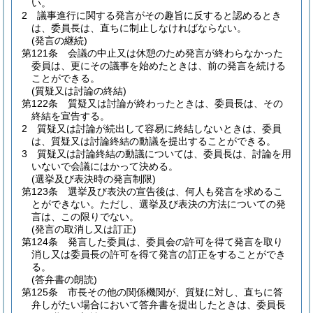
い。
2
議事進行に関する発言がその趣旨に反すると認めるとき
は、委員長は、直ちに制止しなければならない。
(発言の継続)
第121条
会議の中止又は休憩のため発言が終わらなかった
委員は、更にその議事を始めたときは、前の発言を続ける
ことができる。
(質疑又は討論の終結)
第122条
質疑又は討論が終わったときは、委員長は、その
終結を宣告する。
2
質疑又は討論が続出して容易に終結しないときは、委員
は、質疑又は討論終結の動議を提出することができる。
3
質疑又は討論終結の動議については、委員長は、討論を用
いないで会議にはかって決める。
(選挙及び表決時の発言制限)
第123条
選挙及び表決の宣告後は、何人も発言を求めるこ
とができない。
ただし、選挙及び表決の方法についての発
言は、この限りでない。
(発言の取消し又は訂正)
第124条
発言した委員は、委員会の許可を得て発言を取り
消し又は委員長の許可を得て発言の訂正をすることができ
る。
(答弁書の朗読)
第125条
市長その他の関係機関が、質疑に対し、直ちに答
弁しがたい場合において答弁書を提出したときは、委員長