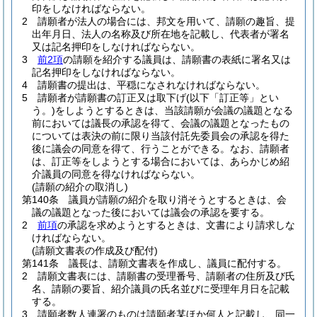
印をしなければならない。
2
請願者が法人の場合には、邦文を用いて、請願の趣旨、提
出年月日、法人の名称及び所在地を記載し、代表者が署名
又は記名押印をしなければならない。
3
前2項
の請願を紹介する議員は、請願書の表紙に署名又は
記名押印をしなければならない。
4
請願書の提出は、平穏になされなければならない。
5
請願者が請願書の訂正又は取下げ
(以下「訂正等」とい
う。)
をしようとするときは、当該請願が会議の議題となる
前においては議長の承認を得て、会議の議題となったもの
については表決の前に限り当該付託先委員会の承認を得た
後に議会の同意を得て、行うことができる。
なお、請願者
は、訂正等をしようとする場合においては、あらかじめ紹
介議員の同意を得なければならない。
(請願の紹介の取消し)
第140条
議員が請願の紹介を取り消そうとするときは、会
議の議題となった後においては議会の承認を要する。
2
前項
の承認を求めようとするときは、文書により請求しな
ければならない。
(請願文書表の作成及び配付)
第141条
議長は、請願文書表を作成し、議員に配付する。
2
請願文書表には、請願書の受理番号、請願者の住所及び氏
名、請願の要旨、紹介議員の氏名並びに受理年月日を記載
する。
3
請願者数人連署のものは請願者某ほか何人と記載し、同一