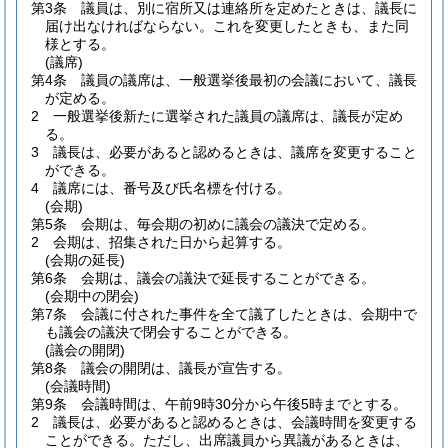
第3条
議員は、別に宿所又は連絡所を定めたときは、議長に
届け出なければならない。
これを変更したときも、また同
様とする。
(議席)
第4条
議員の議席は、一般選挙後最初の会議において、議長
が定める。
2
一般選挙後新たに選挙された議員の議席は、議長が定め
る。
3
議長は、必要があると認めるときは、議席を変更すること
ができる。
4
議席には、番号及び氏名標を付ける。
(会期)
第5条
会期は、毎会期の初めに議会の議決で定める。
2
会期は、招集された日から起算する。
(会期の延長)
第6条
会期は、議会の議決で延長することができる。
(会期中の閉会)
第7条
会議に付された事件を全て議了したときは、会期中で
も議会の議決で閉会することができる。
(議会の開閉)
第8条
議会の開閉は、議長が宣告する。
(会議時間)
第9条
会議時間は、午前9時30分から午後5時までとする。
2
議長は、必要があると認めるときは、会議時間を変更する
ことができる。
ただし、出席議員から異議があるときは、