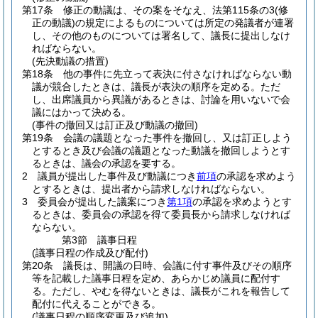
第17条
修正の動議は、その案をそなえ、法第115条の3
(修
正の動議)
の規定によるものについては所定の発議者が連署
し、その他のものについては署名して、議長に提出しなけ
ればならない。
(先決動議の措置)
第18条
他の事件に先立って表決に付さなければならない動
議が競合したときは、議長が表決の順序を定める。
ただ
し、出席議員から異議があるときは、討論を用いないで会
議にはかって決める。
(事件の撤回又は訂正及び動議の撤回)
第19条
会議の議題となった事件を撤回し、又は訂正しよう
とするとき及び会議の議題となった動議を撤回しようとす
るときは、議会の承認を要する。
2
議員が提出した事件及び動議につき
前項
の承認を求めよう
とするときは、提出者から請求しなければならない。
3
委員会が提出した議案につき
第1項
の承認を求めようとす
るときは、委員会の承認を得て委員長から請求しなければ
ならない。
第3節
議事日程
(議事日程の作成及び配付)
第20条
議長は、開議の日時、会議に付す事件及びその順序
等を記載した議事日程を定め、あらかじめ議員に配付す
る。
ただし、やむを得ないときは、議長がこれを報告して
配付に代えることができる。
(議事日程の順序変更及び追加)