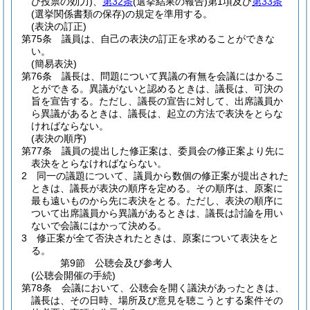
び投票の効力)
、
第32条
(選挙結果の報告)
第1項及び
第33条
(選挙関係書類の保存)
の規定を準用する。
(表決の訂正)
第75条
議員は、自己の表決の訂正を求めることができな
い。
(簡易表決)
第76条
議長は、問題について異議の有無を会議にはかるこ
とができる。
異議がないと認めるときは、議長は、可決の
旨を宣告する。
ただし、議長の宣告に対して、出席議員か
ら異議があるときは、議長は、起立の方法で表決をとらな
ければならない。
(表決の順序)
第77条
議員の提出した修正案は、委員会の修正案より先に
表決をとらなければならない。
2
同一の議題について、議員から数個の修正案が提出された
ときは、議長が表決の順序を定める。
その順序は、原案に
最も遠いものから先に表決をとる。
ただし、表決の順序に
ついて出席議員から異議があるときは、議長は討論を用い
ないで会議にはかって決める。
3
修正案が全て否決されたときは、原案について表決をと
る。
第9節
公聴会及び参考人
(公聴会開催の手続)
第78条
会議において、公聴会を開く議決があったときは、
議長は、その日時、場所及び意見を聴こうとする案件その