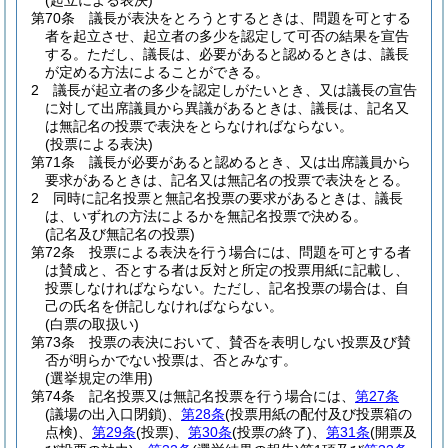
(起立による表決)
第70条
議長が表決をとろうとするときは、問題を可とする
者を起立させ、起立者の多少を認定して可否の結果を宣告
する。
ただし、議長は、必要があると認めるときは、議長
が定める方法によることができる。
2
議長が起立者の多少を認定しがたいとき、又は議長の宣告
に対して出席議員から異議があるときは、議長は、記名又
は無記名の投票で表決をとらなければならない。
(投票による表決)
第71条
議長が必要があると認めるとき、又は出席議員から
要求があるときは、記名又は無記名の投票で表決をとる。
2
同時に記名投票と無記名投票の要求があるときは、議長
は、いずれの方法によるかを無記名投票で決める。
(記名及び無記名の投票)
第72条
投票による表決を行う場合には、問題を可とする者
は賛成と、否とする者は反対と所定の投票用紙に記載し、
投票しなければならない。
ただし、記名投票の場合は、自
己の氏名を併記しなければならない。
(白票の取扱い)
第73条
投票の表決において、賛否を表明しない投票及び賛
否が明らかでない投票は、否とみなす。
(選挙規定の準用)
第74条
記名投票又は無記名投票を行う場合には、
第27条
(議場の出入口閉鎖)
、
第28条
(投票用紙の配付及び投票箱の
点検)
、
第29条
(投票)
、
第30条
(投票の終了)
、
第31条
(開票及