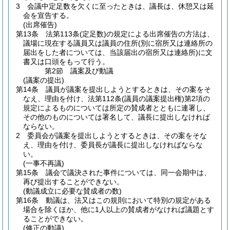
3
会議中定足数を欠くに至ったときは、議長は、休憩又は延
会を宣告する。
(出席催告)
第13条
法第113条
(定足数)
の規定による出席催告の方法は、
議場に現在する議員又は議員の住所
(別に宿所又は連絡所の
届出をした者については、当該届出の宿所又は連絡所)
に文
書又は口頭をもって行う。
第2節
議案及び動議
(議案の提出)
第14条
議員が議案を提出しようとするときは、その案をそ
なえ、理由を付け、法第112条
(議員の議案提出権)
第2項の
規定によるものについては所定の賛成者とともに連署し、
その他のものについては署名して、議長に提出しなければ
ならない。
2
委員会が議案を提出しようとするときは、その案をそな
え、理由を付け、委員長が議長に提出しなければならな
い。
(一事不再議)
第15条
議会で議決された事件については、同一会期中は、
再び提出することができない。
(動議成立に必要な賛成者の数)
第16条
動議は、法又はこの規則において特別の規定がある
場合を除くほか、他に1人以上の賛成者がなければ議題とす
ることができない。
(修正の動議)