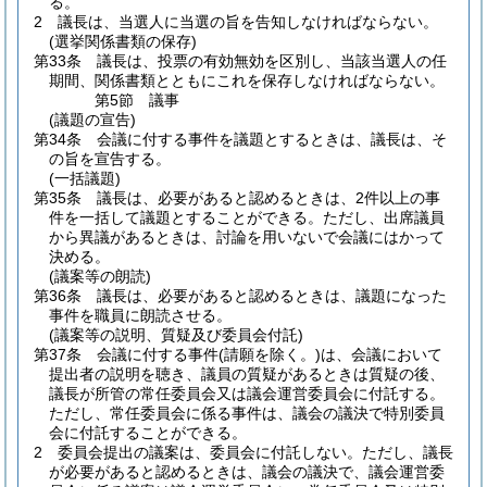
る。
2
議長は、当選人に当選の旨を告知しなければならない。
(選挙関係書類の保存)
第33条
議長は、投票の有効無効を区別し、当該当選人の任
期間、関係書類とともにこれを保存しなければならない。
第5節
議事
(議題の宣告)
第34条
会議に付する事件を議題とするときは、議長は、そ
の旨を宣告する。
(一括議題)
第35条
議長は、必要があると認めるときは、2件以上の事
件を一括して議題とすることができる。
ただし、出席議員
から異議があるときは、討論を用いないで会議にはかって
決める。
(議案等の朗読)
第36条
議長は、必要があると認めるときは、議題になった
事件を職員に朗読させる。
(議案等の説明、質疑及び委員会付託)
第37条
会議に付する事件
(請願を除く。)
は、会議において
提出者の説明を聴き、議員の質疑があるときは質疑の後、
議長が所管の常任委員会又は議会運営委員会に付託する。
ただし、常任委員会に係る事件は、議会の議決で特別委員
会に付託することができる。
2
委員会提出の議案は、委員会に付託しない。
ただし、議長
が必要があると認めるときは、議会の議決で、議会運営委