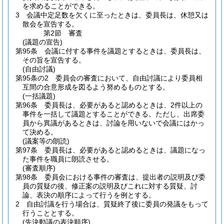
を求めることができる。
3
会議中定足数を欠くに至ったときは、委員長は、休憩又は
散会を宣告する。
第2節
審査
(議題の宣告)
第95条
会議に付する事件を議題とするときは、委員長は、
その旨を宣告する。
(自由討議)
第95条の2
委員会の審査において、自由討議により委員相
互間の合意形成を図るよう努めるものとする。
(一括議題)
第96条
委員長は、必要があると認めるときは、2件以上の
事件を一括して議題とすることができる。
ただし、出席委
員から異議があるときは、討論を用いないで会議にはかっ
て決める。
(議案等の朗読)
第97条
委員長は、必要があると認めるときは、議題になっ
た事件を職員に朗読させる。
(審査順序)
第98条
委員会における事件の審査は、提出者の説明及び委
員の質疑の後、修正案の説明及びこれに対する質疑、討
論、表決の順序によって行うを例とする。
2
自由討議を行う場合は、質疑終了後に委員の発議をもって
行うこととする。
(先決動議の表決順序)