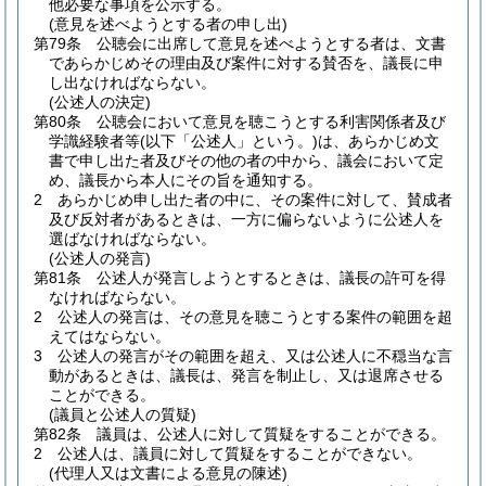
他必要な事項を公示する。
(意見を述べようとする者の申し出)
第79条
公聴会に出席して意見を述べようとする者は、文書
であらかじめその理由及び案件に対する賛否を、議長に申
し出なければならない。
(公述人の決定)
第80条
公聴会において意見を聴こうとする利害関係者及び
学識経験者等
(以下「公述人」という。)
は、あらかじめ文
書で申し出た者及びその他の者の中から、議会において定
め、議長から本人にその旨を通知する。
2
あらかじめ申し出た者の中に、その案件に対して、賛成者
及び反対者があるときは、一方に偏らないように公述人を
選ばなければならない。
(公述人の発言)
第81条
公述人が発言しようとするときは、議長の許可を得
なければならない。
2
公述人の発言は、その意見を聴こうとする案件の範囲を超
えてはならない。
3
公述人の発言がその範囲を超え、又は公述人に不穏当な言
動があるときは、議長は、発言を制止し、又は退席させる
ことができる。
(議員と公述人の質疑)
第82条
議員は、公述人に対して質疑をすることができる。
2
公述人は、議員に対して質疑をすることができない。
(代理人又は文書による意見の陳述)