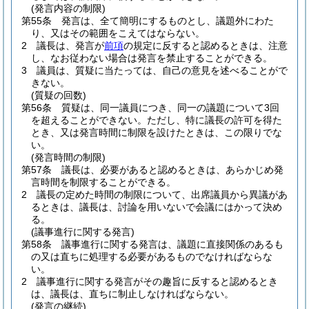
(発言内容の制限)
第55条
発言は、全て簡明にするものとし、議題外にわた
り、又はその範囲をこえてはならない。
2
議長は、発言が
前項
の規定に反すると認めるときは、注意
し、なお従わない場合は発言を禁止することができる。
3
議員は、質疑に当たっては、自己の意見を述べることがで
きない。
(質疑の回数)
第56条
質疑は、同一議員につき、同一の議題について3回
を超えることができない。
ただし、特に議長の許可を得た
とき、又は発言時間に制限を設けたときは、この限りでな
い。
(発言時間の制限)
第57条
議長は、必要があると認めるときは、あらかじめ発
言時間を制限することができる。
2
議長の定めた時間の制限について、出席議員から異議があ
るときは、議長は、討論を用いないで会議にはかって決め
る。
(議事進行に関する発言)
第58条
議事進行に関する発言は、議題に直接関係のあるも
の又は直ちに処理する必要があるものでなければならな
い。
2
議事進行に関する発言がその趣旨に反すると認めるとき
は、議長は、直ちに制止しなければならない。
(発言の継続)