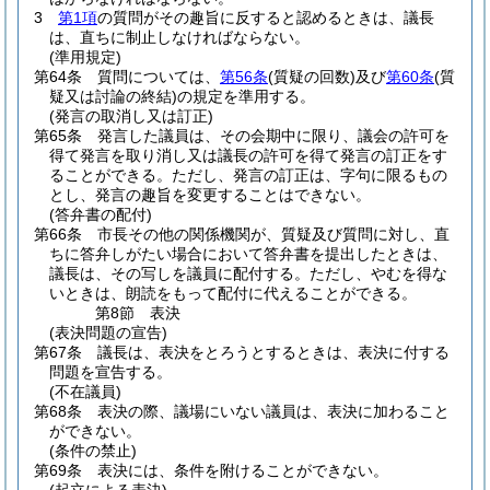
3
第1項
の質問がその趣旨に反すると認めるときは、議長
は、直ちに制止しなければならない。
(準用規定)
第64条
質問については、
第56条
(質疑の回数)
及び
第60条
(質
疑又は討論の終結)
の規定を準用する。
(発言の取消し又は訂正)
第65条
発言した議員は、その会期中に限り、議会の許可を
得て発言を取り消し又は議長の許可を得て発言の訂正をす
ることができる。
ただし、発言の訂正は、字句に限るもの
とし、発言の趣旨を変更することはできない。
(答弁書の配付)
第66条
市長その他の関係機関が、質疑及び質問に対し、直
ちに答弁しがたい場合において答弁書を提出したときは、
議長は、その写しを議員に配付する。
ただし、やむを得な
いときは、朗読をもって配付に代えることができる。
第8節
表決
(表決問題の宣告)
第67条
議長は、表決をとろうとするときは、表決に付する
問題を宣告する。
(不在議員)
第68条
表決の際、議場にいない議員は、表決に加わること
ができない。
(条件の禁止)
第69条
表決には、条件を附けることができない。