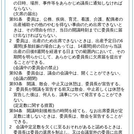
の日時、場所、事件等をあらかじめ議長に通知しなければ
ならない。
(欠席の届出)
第91条
委員は、公務、疾病、育児、看護、介護、配偶者の
出産補助その他のやむを得ない事由のため出席できないと
きは、その理由を付け、当日の開議時刻までに委員長に届
け出なければならない。
2
委員は、出産のため出席できないときは、出産予定日の6
週間
(多胎妊娠の場合にあっては、14週間)
前の日から当該
出産の日後8週間を経過する日までの範囲内において、その
期間を明らかにして、あらかじめ委員長に欠席届を提出す
ることができる。
(会議中の委員会の禁止)
第92条
委員会は、議会の会議中は、開くことができない。
(会議の開閉)
第93条
開議、散会、中止又は休憩は、委員長が宣告する。
2
委員長が開議を宣告する前又は散会、中止若しくは休憩を
宣告した後は、何人も、議事について発言することができ
ない。
(定足数に関する措置)
第94条
開議時刻後相当の時間を経ても、なお出席委員が定
足数に達しないときは、委員長は、散会を宣告することが
できる。
2
会議中定足数を欠くに至るおそれがあると認めるときは、
委員長は委員の退席を制止し、又は会議室外の委員に出席