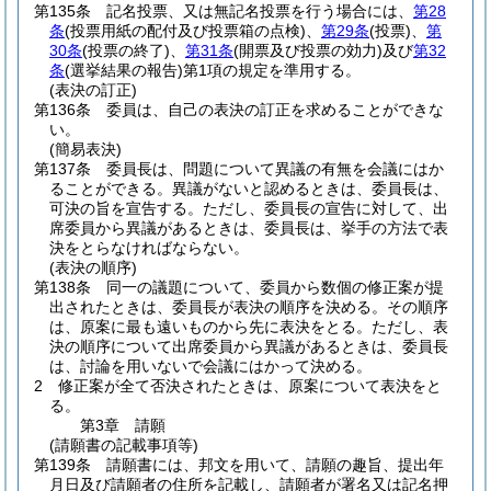
第135条
記名投票、又は無記名投票を行う場合には、
第28
条
(投票用紙の配付及び投票箱の点検)
、
第29条
(投票)
、
第
30条
(投票の終了)
、
第31条
(開票及び投票の効力)
及び
第32
条
(選挙結果の報告)
第1項の規定を準用する。
(表決の訂正)
第136条
委員は、自己の表決の訂正を求めることができな
い。
(簡易表決)
第137条
委員長は、問題について異議の有無を会議にはか
ることができる。
異議がないと認めるときは、委員長は、
可決の旨を宣告する。
ただし、委員長の宣告に対して、出
席委員から異議があるときは、委員長は、挙手の方法で表
決をとらなければならない。
(表決の順序)
第138条
同一の議題について、委員から数個の修正案が提
出されたときは、委員長が表決の順序を決める。
その順序
は、原案に最も遠いものから先に表決をとる。
ただし、表
決の順序について出席委員から異議があるときは、委員長
は、討論を用いないで会議にはかって決める。
2
修正案が全て否決されたときは、原案について表決をと
る。
第3章
請願
(請願書の記載事項等)
第139条
請願書には、邦文を用いて、請願の趣旨、提出年
月日及び請願者の住所を記載し、請願者が署名又は記名押