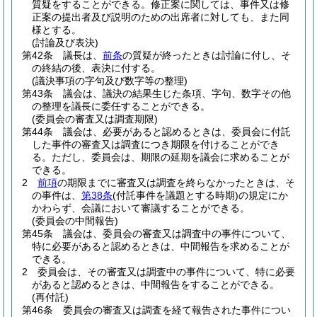
質疑をすることができる。
修正案に関しては、事件又は修
正案の提出者及び説明のための出席者に対しても、また同
様とする。
(討論及び表決)
第42条
議長は、
前条
の質疑が終ったときは討論に付し、そ
の終結の後、表決に付する。
(議決事項の字句及び数字等の整理)
第43条
議会は、議決の結果生じた条項、字句、数字その他
の整理を議長に委任することができる。
(委員会の審査又は調査期限)
第44条
議会は、必要があると認めるときは、委員会に付託
した事件の審査又は調査につき期限を付けることができ
る。
ただし、委員会は、期限の延期を議会に求めることが
できる。
2
前項
の期限までに審査又は調査を終らなかったときは、そ
の事件は、
第38条
(付託事件を議題とする時期)
の規定にか
かわらず、会議において審議することができる。
(委員会の中間報告)
第45条
議会は、委員会の審査又は調査中の事件について、
特に必要があると認めるときは、中間報告を求めることが
できる。
2
委員会は、その審査又は調査中の事件について、特に必要
があると認めるときは、中間報告をすることができる。
(再付託)
第46条
委員会の審査又は調査を経て報告された事件につい