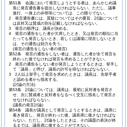
第51条
会議において発言しようとする者は、あらかじめ議
長に発言通告書を提出しなければならない。
ただし、議事
進行、一身上の弁明等については、この限りでない。
2
発言通告書には、質疑についてはその要旨、討論について
は反対又は賛成の別を記載しなければならない。
3
発言の順序は、議長が決める。
4
発言の通告をした者が欠席したとき、又は発言の順位に当
たっても発言しないとき、若しくは議場に現在しないとき
は、その通告は効力を失う。
(発言の通告をしない者の発言)
第52条
発言の通告をしない者は、通告した者が全て発言を
終わった後でなければ発言を求めることができない。
2
発言の通告をしない者が発言しようとするときは、挙手し
て「議長」と呼び、議長の許可を得なければならない。
3
2人以上挙手して発言を求めたときは、議長は、先挙手者
と認める者から指名する。
(討論の方法)
第53条
討論については、議長は、最初に反対者を発言さ
せ、次に賛成者と反対者をなるべく交互に指名して発言さ
せなければならない。
(議長の発言討論)
第54条
議長が議員として発言しようとするときは、議席に
着き発言し、発言が終わった後、議長席に復さなければな
らない。
ただし、討論をしたときは、その議題の表決が終
るまでは、議長席に復することができない。