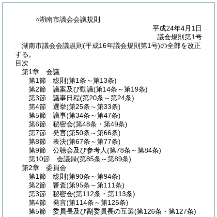
○湖南市議会会議規則
平成24年4月1日
議会規則第1号
湖南市議会会議規則(平成16年議会規則第1号)の全部を改正
する。
目次
第1章
会議
第1節
総則
(第1条～第13条)
第2節
議案及び動議
(第14条～第19条)
第3節
議事日程
(第20条～第24条)
第4節
選挙
(第25条～第33条)
第5節
議事
(第34条～第47条)
第6節
秘密会
(第48条・第49条)
第7節
発言
(第50条～第66条)
第8節
表決
(第67条～第77条)
第9節
公聴会及び参考人
(第78条～第84条)
第10節
会議録
(第85条～第89条)
第2章
委員会
第1節
総則
(第90条～第94条)
第2節
審査
(第95条～第111条)
第3節
秘密会
(第112条・第113条)
第4節
発言
(第114条～第125条)
第5節
委員長及び副委員長の互選
(第126条・第127条)