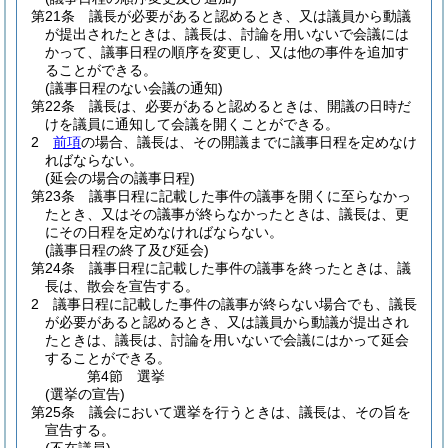
第21条
議長が必要があると認めるとき、又は議員から動議
が提出されたときは、議長は、討論を用いないで会議には
かって、議事日程の順序を変更し、又は他の事件を追加す
ることができる。
(議事日程のない会議の通知)
第22条
議長は、必要があると認めるときは、開議の日時だ
けを議員に通知して会議を開くことができる。
2
前項
の場合、議長は、その開議までに議事日程を定めなけ
ればならない。
(延会の場合の議事日程)
第23条
議事日程に記載した事件の議事を開くに至らなかっ
たとき、又はその議事が終らなかったときは、議長は、更
にその日程を定めなければならない。
(議事日程の終了及び延会)
第24条
議事日程に記載した事件の議事を終ったときは、議
長は、散会を宣告する。
2
議事日程に記載した事件の議事が終らない場合でも、議長
が必要があると認めるとき、又は議員から動議が提出され
たときは、議長は、討論を用いないで会議にはかって延会
することができる。
第4節
選挙
(選挙の宣告)
第25条
議会において選挙を行うときは、議長は、その旨を
宣告する。