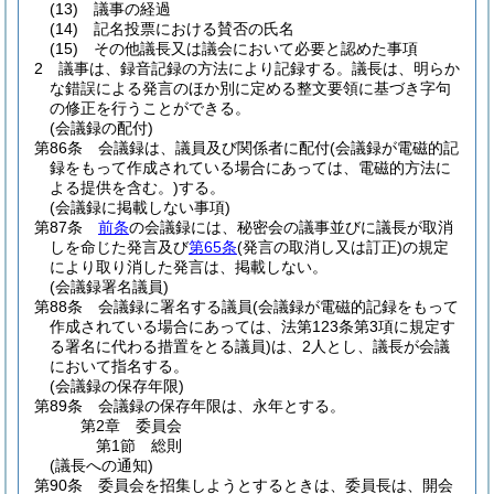
(13)
議事の経過
(14)
記名投票における賛否の氏名
(15)
その他議長又は議会において必要と認めた事項
2
議事は、録音記録の方法により記録する。
議長は、明らか
な錯誤による発言のほか別に定める整文要領に基づき字句
の修正を行うことができる。
(会議録の配付)
第86条
会議録は、議員及び関係者に配付
(会議録が電磁的記
録をもって作成されている場合にあっては、電磁的方法に
よる提供を含む。)
する。
(会議録に掲載しない事項)
第87条
前条
の会議録には、秘密会の議事並びに議長が取消
しを命じた発言及び
第65条
(発言の取消し又は訂正)
の規定
により取り消した発言は、掲載しない。
(会議録署名議員)
第88条
会議録に署名する議員
(会議録が電磁的記録をもって
作成されている場合にあっては、法第123条第3項に規定す
る署名に代わる措置をとる議員)
は、2人とし、議長が会議
において指名する。
(会議録の保存年限)
第89条
会議録の保存年限は、永年とする。
第2章
委員会
第1節
総則
(議長への通知)
第90条
委員会を招集しようとするときは、委員長は、開会