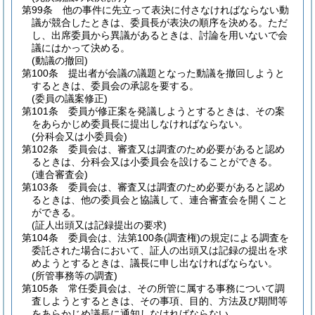
第99条
他の事件に先立って表決に付さなければならない動
議が競合したときは、委員長が表決の順序を決める。
ただ
し、出席委員から異議があるときは、討論を用いないで会
議にはかって決める。
(動議の撤回)
第100条
提出者が会議の議題となった動議を撤回しようと
するときは、委員会の承認を要する。
(委員の議案修正)
第101条
委員が修正案を発議しようとするときは、その案
をあらかじめ委員長に提出しなければならない。
(分科会又は小委員会)
第102条
委員会は、審査又は調査のため必要があると認め
るときは、分科会又は小委員会を設けることができる。
(連合審査会)
第103条
委員会は、審査又は調査のため必要があると認め
るときは、他の委員会と協議して、連合審査会を開くこと
ができる。
(証人出頭又は記録提出の要求)
第104条
委員会は、法第100条
(調査権)
の規定による調査を
委託された場合において、証人の出頭又は記録の提出を求
めようとするときは、議長に申し出なければならない。
(所管事務等の調査)
第105条
常任委員会は、その所管に属する事務について調
査しようとするときは、その事項、目的、方法及び期間等
をあらかじめ議長に通知しなければならない。