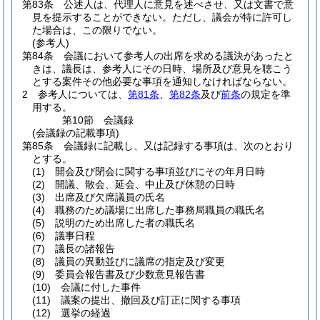
第83条
公述人は、代理人に意見を述べさせ、又は文書で意
見を提示することができない。
ただし、議会が特に許可し
た場合は、この限りでない。
(参考人)
第84条
会議において参考人の出席を求める議決があったと
きは、議長は、参考人にその日時、場所及び意見を聴こう
とする案件その他必要な事項を通知しなければならない。
2
参考人については、
第81条
、
第82条
及び
前条
の規定を準
用する。
第10節
会議録
(会議録の記載事項)
第85条
会議録に記載し、又は記録する事項は、次のとおり
とする。
(1)
開会及び閉会に関する事項並びにその年月日時
(2)
開議、散会、延会、中止及び休憩の日時
(3)
出席及び欠席議員の氏名
(4)
職務のため議場に出席した事務局職員の職氏名
(5)
説明のため出席した者の職氏名
(6)
議事日程
(7)
議長の諸報告
(8)
議員の異動並びに議席の指定及び変更
(9)
委員会報告書及び少数意見報告書
(10)
会議に付した事件
(11)
議案の提出、撤回及び訂正に関する事項
(12)
選挙の経過