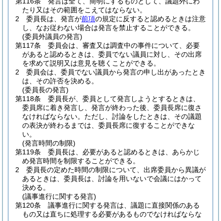
第116条
発言は全て、簡明にするものとして、議題外にわ
たり又はその範囲をこえてはならない。
2
委員長は、発言が
前項
の規定に反すると認めるときは注意
し、なお従わない場合は発言を禁止することができる。
(委員外議員の発言)
第117条
委員会は、審査又は調査中の事件について、必要
があると認めるときは、委員でない議員に対し、その出席
を求めて説明又は意見を聴くことができる。
2
委員会は、委員でない議員から発言の申し出があったとき
は、その許否を決める。
(委員長の発言)
第118条
委員長が、委員として発言しようとするときは、
委員席に着き発言し、発言が終わった後、委員長席に復さ
なければならない。
ただし、討論をしたときは、その議題
の表決が終わるまでは、委員長席に復することができな
い。
(発言時間の制限)
第119条
委員長は、必要があると認めるときは、あらかじ
め発言時間を制限することができる。
2
委員長の定めた時間の制限について、出席委員から異議が
あるときは、委員長は、討論を用いないで会議にはかって
決める。
(議事進行に関する発言)
第120条
議事進行に関する発言は、議題に直接関係のある
もの又は直ちに処理する必要があるものでなければならな