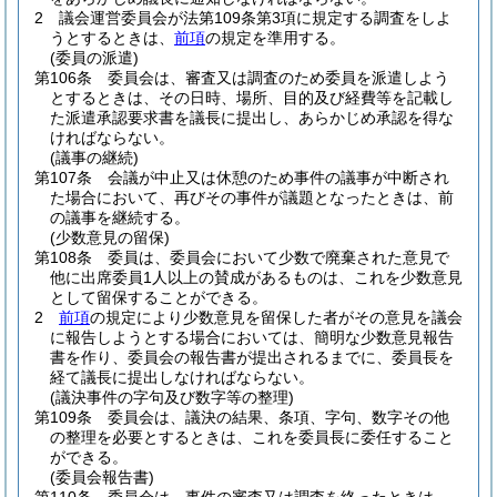
2
議会運営委員会が法第109条第3項に規定する調査をしよ
うとするときは、
前項
の規定を準用する。
(委員の派遣)
第106条
委員会は、審査又は調査のため委員を派遣しよう
とするときは、その日時、場所、目的及び経費等を記載し
た派遣承認要求書を議長に提出し、あらかじめ承認を得な
ければならない。
(議事の継続)
第107条
会議が中止又は休憩のため事件の議事が中断され
た場合において、再びその事件が議題となったときは、前
の議事を継続する。
(少数意見の留保)
第108条
委員は、委員会において少数で廃棄された意見で
他に出席委員1人以上の賛成があるものは、これを少数意見
として留保することができる。
2
前項
の規定により少数意見を留保した者がその意見を議会
に報告しようとする場合においては、簡明な少数意見報告
書を作り、委員会の報告書が提出されるまでに、委員長を
経て議長に提出しなければならない。
(議決事件の字句及び数字等の整理)
第109条
委員会は、議決の結果、条項、字句、数字その他
の整理を必要とするときは、これを委員長に委任すること
ができる。
(委員会報告書)