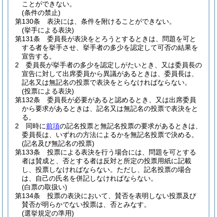
ことができない。
(条件の禁止)
第130条
表決には、条件を附けることができない。
(挙手による表決)
第131条
委員長が表決をとろうとするときは、問題を可と
する者を挙手させ、挙手者の多少を認定して可否の結果を
宣告する。
2
委員長が挙手者の多少を認定しがたいとき、又は委員長の
宣告に対して出席委員から異議があるときは、委員長は、
記名又は無記名の投票で表決をとらなければならない。
(投票による表決)
第132条
委員長が必要があると認めるとき、又は出席委員
から要求があるときは、記名又は無記名の投票で表決をと
る。
2
同時に
前項
の記名投票と無記名投票の要求があるときは、
委員長は、いずれの方法によるかを無記名投票で決める。
(記名及び無記名の投票)
第133条
投票による表決を行う場合には、問題を可とする
者は賛成と、否とする者は反対と所定の投票用紙に記載
し、投票しなければならない。
ただし、記名投票の場合
は、自己の氏名を併記しなければならない。
(白票の取扱い)
第134条
投票の表決において、賛否を表明しない投票及び
賛否が明らかでない投票は、否とみなす。
(選挙規定の準用)