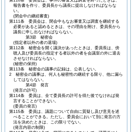
第110条
委員会は、事件の審査又は調査を終ったときは、
報告書を作り、委員長から議長に提出しなければならな
い。
(閉会中の継続審査)
第111条
委員会は、閉会中もなお審査又は調査を継続する
必要があると認めるときは、その理由を附け、委員長から
議長に申し出なければならない。
第3節
秘密会
(指定者以外の者の退場)
第112条
秘密会を開く議決があったときは、委員長は、傍
聴人及び委員長の指定する者以外の者を会議室の外に退去
させなければならない。
(秘密の保持)
第113条
秘密会の議事の記録は、公表しない。
2
秘密会の議事は、何人も秘密性の継続する限り、他に漏ら
してはならない。
第4節
発言
(発言の許可)
第114条
委員は、全て委員長の許可を得た後でなければ発
言することができない。
(委員の発言)
第115条
委員は、議題について自由に質疑し及び意見を述
べることができる。
ただし、委員会において別に発言の方
法を決めたときは、この限りでない。
(発言内容の制限)