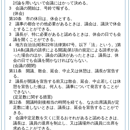
討論を用いないで会議にはかって決める。
3
会議の開始は、号鈴で報ずる。
(休会)
第10条
市の休日は、休会とする。
2
議事の都合その他必要があるときは、議会は、議決で休会
とすることができる。
3
議長が、特に必要があると認めるときは、休会の日でも会
議を開くことができる。
4
地方自治法
(昭和22年法律第67号。以下「法」という。)
第
114条
(議員の請求による開議)
第1項の規定による請求があ
った場合のほか、議会の議決があったときは、議長は、休
会の日でも会議を開かなければならない。
(会議の開閉)
第11条
開議、散会、延会、中止又は休憩は、議長が宣告す
る。
2
議長が開議を宣告する前又は散会、延会、中止若しくは休
憩を宣告した後は、何人も、議事について発言することが
できない。
(定足数に関する措置)
第12条
開議時刻後相当の時間を経ても、なお出席議員が定
足数に達しないときは、議長は、延会を宣告することがで
きる。
2
会議中定足数を欠くに至るおそれがあると認めるときは、
議長は、議員の退席を制止し、又は議場外の議員に出席を
求めることができる。