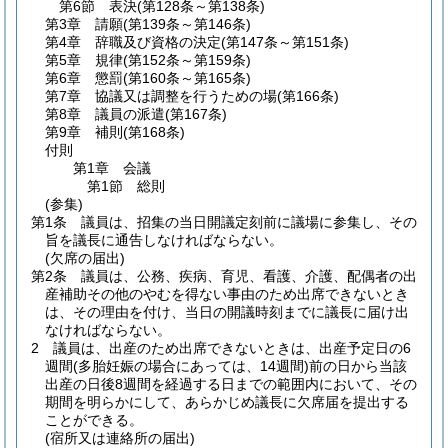
第6節
表決
(第128条～第138条)
第3章
請願
(第139条～第146条)
第4章
辞職及び資格の決定
(第147条～第151条)
第5章
規律
(第152条～第159条)
第6章
懲罰
(第160条～第165条)
第7章
協議又は調整を行うための場
(第166条)
第8章
議員の派遣
(第167条)
第9章
補則
(第168条)
付則
第1章
会議
第1節
総則
(参集)
第1条
議員は、招集の当日開議定刻前に議場に参集し、その
旨を議長に通告しなければならない。
(欠席の届出)
第2条
議員は、公務、疾病、育児、看護、介護、配偶者の出
産補助その他のやむを得ない事由のため出席できないとき
は、その理由を付け、当日の開議時刻までに議長に届け出
なければならない。
2
議員は、出産のため出席できないときは、出産予定日の6
週間
(多胎妊娠の場合にあっては、14週間)
前の日から当該
出産の日後8週間を経過する日までの範囲内において、その
期間を明らかにして、あらかじめ議長に欠席届を提出する
ことができる。
(宿所又は連絡所の届出)