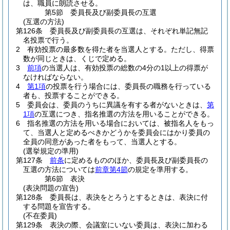
は、職員に朗読させる。
第5節
委員長及び副委員長の互選
(互選の方法)
第126条
委員長及び副委員長の互選は、それぞれ単記無記
名投票で行う。
2
有効投票の最多数を得た者を当選人とする。
ただし、得票
数が同じときは、くじで定める。
3
前項
の当選人は、有効投票の総数の4分の1以上の得票が
なければならない。
4
第1項
の投票を行う場合には、委員長の職務を行っている
者も、投票することができる。
5
委員会は、委員のうちに異議を有する者がないときは、
第
1項
の互選につき、指名推選の方法を用いることができる。
6
指名推選の方法を用いる場合においては、被指名人をもっ
て、当選人と定めるべきかどうかを委員会にはかり委員の
全員の同意があった者をもって、当選人とする。
(選挙規定の準用)
第127条
前条
に定めるもののほか、委員長及び副委員長の
互選の方法については
前章第4節
の規定を準用する。
第6節
表決
(表決問題の宣告)
第128条
委員長は、表決をとろうとするときは、表決に付
する問題を宣告する。
(不在委員)
第129条
表決の際、会議室にいない委員は、表決に加わる