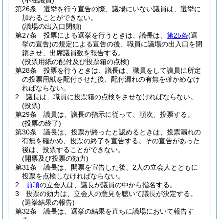
(不在議員)
第26条
選挙を行う宣告の際、議場にいない議員は、選挙に
加わることができない。
(議場の出入口閉鎖)
第27条
投票による選挙を行うときは、議長は、
第25条
(選
挙の宣告)
の規定による宣告の後、職員に議場の出入口を閉
鎖させ、出席議員数を報告する。
(投票用紙の配付及び投票箱の点検)
第28条
投票を行うときは、議長は、職員をして議員に所定
の投票用紙を配付させた後、配付漏れの有無を確かめなけ
ればならない。
2
議長は、職員に投票箱の点検をさせなければならない。
(投票)
第29条
議員は、議長の指示に従って、順次、投票する。
(投票の終了)
第30条
議長は、投票が終ったと認めるときは、投票漏れの
有無を確かめ、投票の終了を宣告する。
その宣告があった
後は、投票することができない。
(開票及び投票の効力)
第31条
議長は、開票を宣告した後、2人の立会人とともに
投票を点検しなければならない。
2
前項
の立会人は、議長が議員の中から指名する。
3
投票の効力は、立会人の意見を聴いて議長が決定する。
(選挙結果の報告)
第32条
議長は、選挙の結果を直ちに議場において報告す