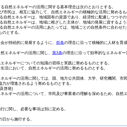
する自然エネルギーの活用に関する基本理念は次のとおりとする。
び市民は、相互に協力して、自然エネルギーの積極的な活用に努めるも
る自然エネルギーは、地域固有の資源であり、経済性に配慮しつつその
る自然エネルギーは、地域に根ざした主体が、地域の発展に資するよう
る自然エネルギーの活用にあたっては、地域ごとの自然条件に合わせた
ものとする。
社会が持続的に発展するように、
前条
の理念に沿って積極的に人材を育
自然エネルギーの活用に関し、
第3条
の理念に沿って効率的なエネルギー
然エネルギーについての知識の習得と実践に努めるものとする。
常生活において、自然エネルギーの活用に努めるものとする。
エネルギーの活用に関しては、国、地方公共団体、大学、研究機関、市
協力が増進されるよう努めるものとする。
及啓発)
エネルギーの活用について、市民及び事業者の理解を深めるため、自然
。
施行に関し、必要な事項は別に定める。
の日から施行する。