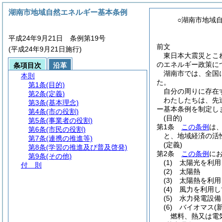
湖南市地域自然エネルギー基本条例
○湖南市地域
平成24年9月21日 条例第19号
前文
(平成24年9月21日施行)
東日本大震災とこ
のエネルギー政策に
条項目次
沿革
湖南市では、全国
本則
た。
第1条
(目的)
自分の周りに存在
第2条
(定義)
わたしたちは、先
第3条
(基本理念)
ー基本条例を制定し
第4条
(市の役割)
(目的)
第5条
(事業者の役割)
第1条
この条例
は
第6条
(市民の役割)
と、地域経済の活
第7条
(連携の推進等)
(定義)
第8条
(学習の推進及び普及啓発)
第2条
この条例
に
第9条
(その他)
(1)
太陽光を利用
付 則
(2)
太陽熱
(3)
太陽熱を利用
(4)
風力を利用し
(5)
水力発電設備
(6)
バイオマス
(
燃料、熱又は電