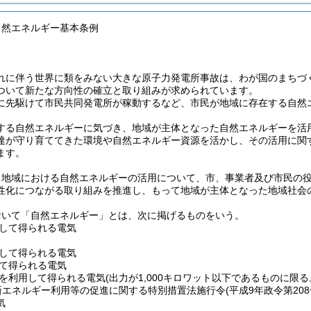
自然エネルギー基本条例
れに伴う世界に類をみない大きな原子力発電所事故は、わが国のまちづ
ついて新たな方向性の確立と取り組みが求められています。
に先駆けて市民共同発電所が稼動するなど、市民が地域に存在する自然
する自然エネルギーに気づき、地域が主体となった自然エネルギーを活
達が守り育ててきた環境や自然エネルギー資源を活かし、その活用に関
ます。
、地域における自然エネルギーの活用について、市、事業者及び市民の
性化につながる取り組みを推進し、もって地域が主体となった地域社会
おいて「自然エネルギー」とは、次に掲げるものをいう。
して得られる電気
して得られる電気
て得られる電気
を利用して得られる電気
(出力が1,000キロワット以下であるものに限る
新エネルギー利用等の促進に関する特別措置法施行令
(平成9年政令第208
気