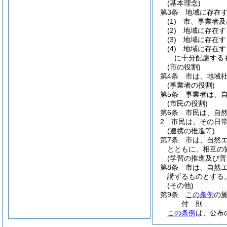
(基本理念)
第3条
地域に存在
(1)
市、事業者及
(2)
地域に存在す
(3)
地域に存在す
(4)
地域に存在す
に十分配慮する
(市の役割)
第4条
市は、地域
(事業者の役割)
第5条
事業者は、
(市民の役割)
第6条
市民は、自
2
市民は、その日
(連携の推進等)
第7条
市は、自然
とともに、相互の
(学習の推進及び普
第8条
市は、自然
講ずるものとする
(その他)
第9条
この条例
の
付
則
この条例
は、公布