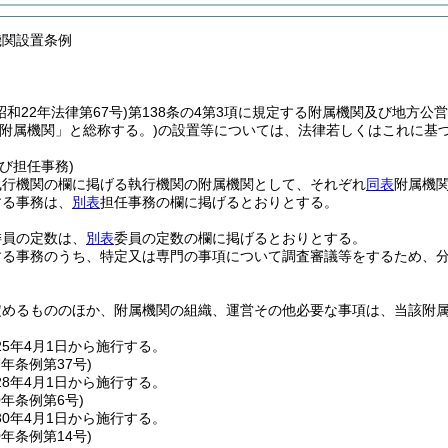
機関設置条例
昭和22年法律第67号)
第138条の4第3項に規定する附属機関及び地方公
「附属機関」と総称する。)
の設置等については、法律若しくはこれに基
び担任事務)
執行機関の欄に掲げる執行機関の附属機関として、それぞれ
同表
附属機
する事務は、
別表
担任事務の欄に掲げるとおりとする。
委員の定数は、
別表
委員の定数の欄に掲げるとおりとする。
する事務のうち、特定又は専門の事項について調査審議等をするため、
定めるもののほか、附属機関の組織、運営その他必要な事項は、当該附
5年4月1日から施行する。
7年
条例第37号)
8年4月1日から施行する。
0年
条例第6号)
0年4月1日から施行する。
0年
条例第14号)