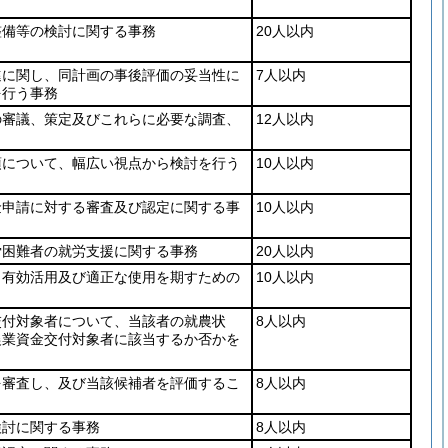
整備等の検討に関する事務
20人以内
進に関し、同計画の事後評価の妥当性に
7人以内
を行う事務
の審議、策定及びこれらに必要な調査、
12人以内
項について、幅広い視点から検討を行う
10人以内
金申請に対する審査及び認定に関する事
10人以内
労困難者の就労支援に関する事務
20人以内
、有効活用及び適正な使用を期すための
10人以内
交付対象者について、当該者の就農状
8人以内
農業資金交付対象者に該当するか否かを
を審査し、及び当該候補者を評価するこ
8人以内
検討に関する事務
8人以内