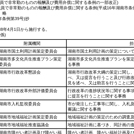
職員で非常勤のものの報酬及び費用弁償に関する条例の一部改正)
職員で非常勤のものの報酬及び費用弁償に関する条例
(平成16年湖南市条
〕略
年
条例第39号)
抄
8年4月1日から施行する。
係)
附属機関
担
湖南市国土利用計画策定委員会
湖南市国土利用計画の策定につい
湖南市多文化共生推進プラン策定
湖南市多文化共生推進プランを策
委員会
る事務
湖南市行政改革懇談会
湖南市行政改革大綱の策定に関し
べ、又は提言を行うこと及び行政
見を述べ、又は助言を行うことに
湖南市行政改革外部評価委員会
行政改革の進捗状況等に関する事
に提言を行うことに関する事務
湖南市入札監視委員会
市が発注した工事等に関し、入札
審議に関する事務
湖南市地域福祉計画策定委員会
地域福祉計画の策定のための調査
湖南市地域福祉推進協議会
地域福祉計画に基づき、同計画の
湖南市障がい者計画及び障がい福
障がい者計画、障がい福祉計画及