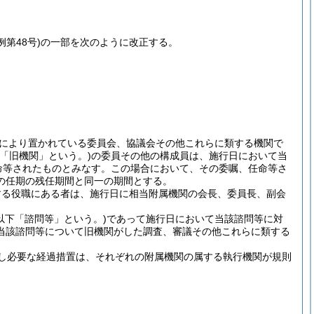
例第48号)
の一部を次のように改正する。
により置かれている委員会、協議会その他これらに類する機関で
下「旧機関」という。)
の委員その他の構成員は、施行日において当
命等されたものとみなす。
この場合において、その委嘱、任命等さ
の任期の残任期間と同一の期間とする。
する役職にある者は、施行日に相当附属機関の会長、委員長、副会
(以下「諮問等」という。)
であって施行日において当該諮問等に対
当該諮問等について旧機関がした調査、審議その他これらに類する
し必要な経過措置は、それぞれの附属機関の属する執行機関が規則