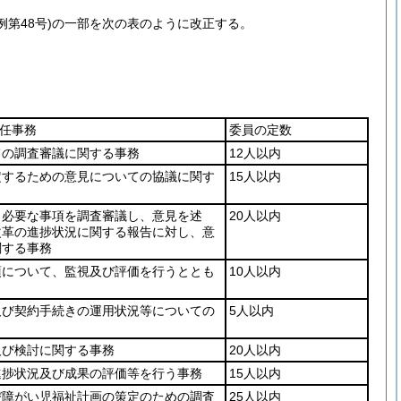
例第48号)
の一部を次の表のように改正する。
任事務
委員の定数
ての調査審議に関する事務
12人以内
定するための意見についての協議に関す
15人以内
、必要な事項を調査審議し、意見を述
20人以内
改革の進捗状況に関する報告に対し、意
関する事務
項について、監視及び評価を行うととも
10人以内
及び契約手続きの運用状況等についての
5人以内
及び検討に関する事務
20人以内
進捗状況及び成果の評価等を行う事務
15人以内
び障がい児福祉計画の策定のための調査
25人以内