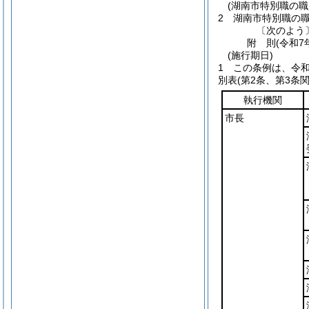
(湖南市特別職の
2
湖南市特別職の
〔次のよう
附
則
(令和7
(施行期日)
1
この条例は、令和
別表
(第2条、第3条関
執行機関
市長