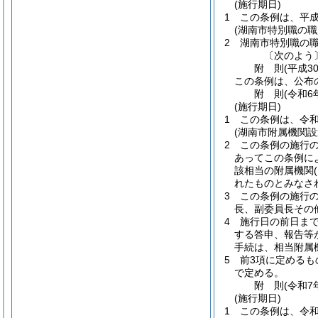
(施行期日)
1
この条例は、平成
(湖南市特別職の
2
湖南市特別職の
〔次のよう
附
則
(平成3
この条例は、公布
附
則
(令和6
(施行期日)
1
この条例は、令和
(湖南市附属機関
2
この条例の施行
あってこの条例に
該相当の附属機関
れたものとみなさ
3
この条例の施行
長、副委員長その
4
施行日の前日ま
する答申、報告等
手続は、相当附属
5
前3項に定める
で定める。
附
則
(令和7
(施行期日)
1
この条例は、令和