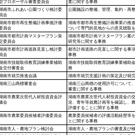
型プロポーザル審査委員会
査に関する事務
湖南市ふれあい公園づくり検討委
公園施設の整備、管理、集約・再
員会
湖南市都市再生整備計画事後評価
湖南市都市再生整備計画事業の推
委員会
ついて専門的見地からの意見聴取
湖南市都市計画マスタープラン策
湖南市都市計画マスタープラン案
定委員会
研究等に関する事務
湖南市都市計画道路見直し検討委
都市計画道路の見直しに関する事
員会
事務
湖南市技能取得教育訓練事業補助
湖南市技能取得教育訓練事業補助
金交付審査会
務
湖南市就労推進会議
湖南市就労支援計画の策定及び就
湖南三山商標審査会
湖南三山商標の使用許可について
審査に関する事務
湖南市農業次世代人材投資資金評
湖南市農業次世代人材投資資金の
価会
況、青年等就農計画等を確認し、
評価することに関する事務
湖南市農業委員候補者評価委員会
農業委員候補者の評価活動経歴等
とに関する事務
湖南市人・農地プラン検討会
湖南市人・農地プランの審査及び