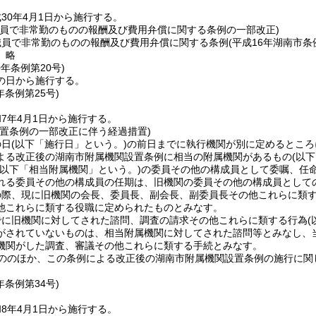
30年4月1日から施行する。
職員で非常勤のものの報酬及び費用弁償に関する条例の一部改正)
職員で非常勤のものの報酬及び費用弁償に関する条例
(平成16年湖南市条
〕略
0年
条例第20号)
の日から施行する。
年
条例第25号)
7年4月1日から施行する。
設置条例の一部改正に伴う経過措置)
の日
(以下「施行日」という。)
の前日までに執行機関が別に定めるところ
よる改正後の湖南市附属機関設置条例に相当の附属機関があるもの
(以
(以下「相当附属機関」という。)
の委員その他の構成員として委嘱、任
れる委員その他の構成員の任期は、旧機関の委員その他の構成員として
の際、現に旧機関の会長、委員長、副会長、副委員長その他これらに類
他これらに類する役職に定められたものとみなす。
でに旧機関に対してされた諮問、調査の請求その他これらに類する行為
がされていないものは、相当附属機関に対してされた諮問等とみなし、
機関がした調査、審議その他これらに類する手続とみなす。
もののほか、この条例による改正後の湖南市附属機関設置条例の施行に関
年
条例第34号)
8年4月1日から施行する。