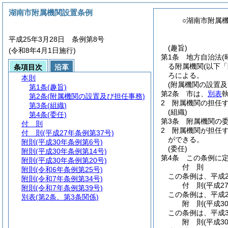
湖南市附属機関設置条例
○湖南市附属
平成25年3月28日 条例第8号
(趣旨)
(令和8年4月1日施行)
第1条
地方自治法
(
る附属機関
(以下
条項目次
沿革
ろによる。
本則
(附属機関の設置及
第1条
(趣旨)
第2条
市は、
別表
第2条
(附属機関の設置及び担任事務)
2
附属機関の担任
第3条
(組織)
(組織)
第4条
(委任)
第3条
附属機関の
付 則
2
附属機関が担任
付 則
(平成27年条例第37号)
ができる。
附則
(平成30年条例第6号)
(委任)
附則
(平成30年条例第14号)
第4条
この条例に
附則
(平成30年条例第20号)
付
則
附則
(令和6年条例第25号)
この条例は、平成2
附則
(令和7年条例第34号)
付
則
(平成2
附則
(令和7年条例第39号)
この条例は、平成2
別表
(第2条、第3条関係)
附
則
(平成3
この条例は、平成3
附
則
(平成3