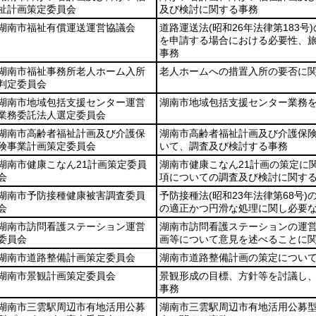
祉計画策定委員会
及び検討に関する事務
湖南市福祉有償運送運営協議会
道路運送法
(昭和26年法律第183号)
を申請する場合における必要性、
事務
湖南市福祉事務所老人ホーム入所
老人ホームへの措置入所の要否に
判定委員会
湖南市地域包括支援センター運営
湖南市地域包括支援センター業務
業務委託法人選定委員会
湖南市高齢者福祉計画及び介護保
湖南市高齢者福祉計画及び介護保
険事業計画策定委員会
いて、調査及び検討する事務
湖南市健康こなん21計画策定委員
湖南市健康こなん21計画の策定に
会
項についての調査及び検討に関す
湖南市予防接種健康被害調査委員
予防接種法
(昭和23年法律第68号)
会
の適正かつ円滑な処理に関し必要
湖南市訪問看護ステーション運営
湖南市訪問看護ステーションの運
委員会
画等について意見を述べることに
湖南市道路整備計画策定委員会
湖南市道路整備計画の策定につい
湖南市景観計画策定委員会
景観形成の目標、方針等を討議し
事務
湖南市三雲駅周辺市有地活用公募
湖南市三雲駅周辺市有地活用公募