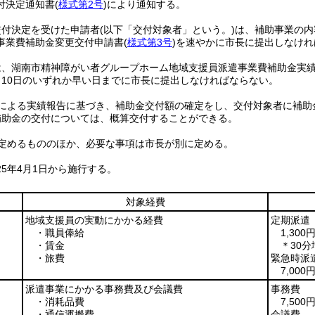
付決定通知書
(
様式第2号
)
により通知する。
交付決定を受けた申請者
(以下「交付対象者」という。)
は、補助事業の内
事業費補助金変更交付申請書
(
様式第3号
)
を速やかに市長に提出しなけれ
は、湖南市精神障がい者グループホーム地域支援員派遣事業費補助金実
月10日のいずれか早い日までに市長に提出しなければならない。
による実績報告に基づき、補助金交付額の確定をし、交付対象者に補助
補助金の交付については、概算交付することができる。
定めるもののほか、必要な事項は市長が別に定める。
25年4月1日から施行する。
対象経費
地域支援員の実動にかかる経費
定期派遣
・職員俸給
1,30
・賃金
＊30分
・旅費
緊急時派
7,000
派遣事業にかかる事務費及び会議費
事務費
・消耗品費
7,500
・通信運搬費
会議費