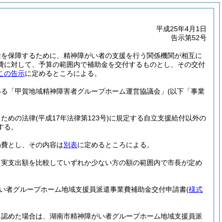
平成25年4月1日
告示第52号
活を保障するために、精神障がい者の支援を行う関係機関が相互に
費に対して、予算の範囲内で補助金を交付するものとし、その交付
この告示
に定めるところによる。
いる「甲賀地域精神障害者グループホーム運営協議会」
(以下「事業
るための法律
(平成17年法律第123号)
に規定する自立支援給付以外の
する。
局費とし、その内容は
別表
に定めるところによる。
た実支出額を比較していずれか少ない方の額の範囲内で市長が定め
い者グループホーム地域支援員派遣事業費補助金交付申請書
(
様式
と認めた場合は、湖南市精神障がい者グループホーム地域支援員派