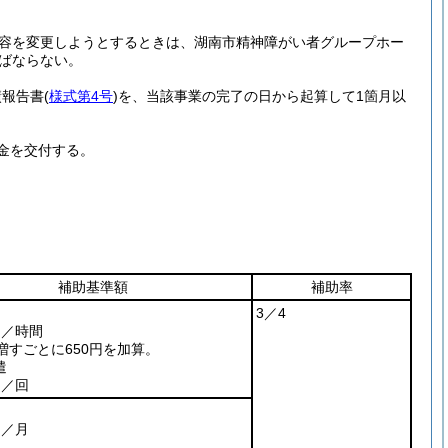
容を変更しようとするときは、湖南市精神障がい者グループホー
ばならない。
績報告書
(
様式第4号
)
を、当該事業の完了の日から起算して1箇月以
金を交付する。
補助基準額
補助率
3／4
0円／時間
増すごとに650円を加算。
遣
円／回
円／月