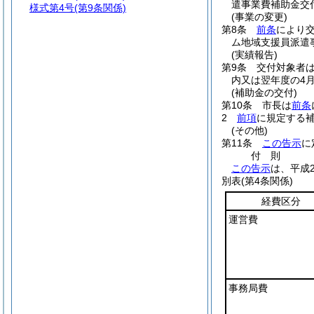
遣事業費補助金交
様式第4号
(第9条関係)
(事業の変更)
第8条
前条
により
ム地域支援員派遣
(実績報告)
第9条
交付対象者
内又は翌年度の4
(補助金の交付)
第10条
市長は
前条
2
前項
に規定する
(その他)
第11条
この告示
に
付
則
この告示
は、平成
別表
(第4条関係)
経費区分
運営費
事務局費