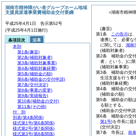
湖南市精神障がい者グループホーム地域
支援員派遣事業費補助金交付要綱
○湖南市精神
平成25年4月1日 告示第52号
(趣旨)
(平成25年4月1日施行)
第1条
この告示
は
連携して、必要な
条項目次
沿革
に関しては、
湖南
本則
(補助対象者)
第1条
(趣旨)
第2条
補助金の交
第2条
(補助対象者)
者」という。)
に限
第3条
(補助対象事業)
(補助対象事業)
第4条
(補助対象経費)
第3条
補助金の交
第5条
(補助金の額)
生活支援を行う事
第6条
(補助金の交付申請)
(補助対象経費)
第7条
(交付決定)
第4条
補助金の交
第8条
(事業の変更)
(補助金の額)
第9条
(実績報告)
第5条
補助金の額
第10条
(補助金の交付)
る額とする。
第11条
(その他)
(補助金の交付申請
付 則
第6条
補助金の交
別表
(第4条関係)
第1号
)
を市長に提
様式第1号
(第6条関係)
(交付決定)
様式第2号
(第7条関係)
第7条
市長は、
前
様式第3号
(第8条関係)