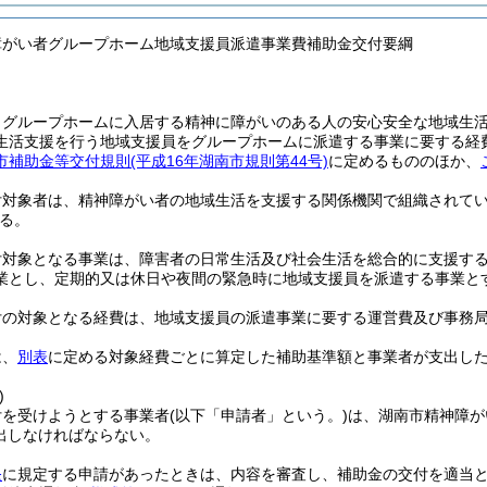
障がい者グループホーム地域支援員派遣事業費補助金交付要綱
、グループホームに入居する精神に障がいのある人の安心安全な地域生
生活支援を行う地域支援員をグループホームに派遣する事業に要する経
市補助金等交付規則
(平成16年湖南市規則第44号)
に定めるもののほか、
付対象者は、精神障がい者の地域生活を支援する関係機関で組織されて
る。
付対象となる事業は、障害者の日常生活及び社会生活を総合的に支援す
業とし、定期的又は休日や夜間の緊急時に地域支援員を派遣する事業と
付の対象となる経費は、地域支援員の派遣事業に要する運営費及び事務
は、
別表
に定める対象経費ごとに算定した補助基準額と事業者が支出し
)
付を受けようとする事業者
(以下「申請者」という。)
は、湖南市精神障が
出しなければならない。
条
に規定する申請があったときは、内容を審査し、補助金の交付を適当