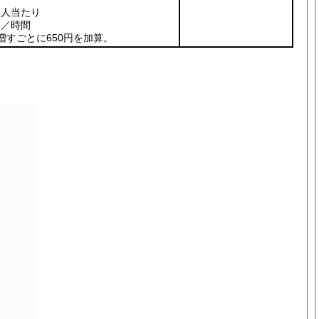
1人当たり
0円／時間
増すごとに650円を加算。
。