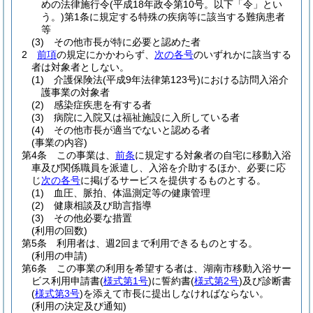
めの法律施行令
(平成18年政令第10号。以下「令」とい
う。)
第1条に規定する特殊の疾病等に該当する難病患者
等
(3)
その他市長が特に必要と認めた者
2
前項
の規定にかかわらず、
次の各号
のいずれかに該当する
者は対象者としない。
(1)
介護保険法
(平成9年法律第123号)
における訪問入浴介
護事業の対象者
(2)
感染症疾患を有する者
(3)
病院に入院又は福祉施設に入所している者
(4)
その他市長が適当でないと認める者
(事業の内容)
第4条
この事業は、
前条
に規定する対象者の自宅に移動入浴
車及び関係職員を派遣し、入浴を介助するほか、必要に応
じ
次の各号
に掲げるサービスを提供するものとする。
(1)
血圧、脈拍、体温測定等の健康管理
(2)
健康相談及び助言指導
(3)
その他必要な措置
(利用の回数)
第5条
利用者は、週2回まで利用できるものとする。
(利用の申請)
第6条
この事業の利用を希望する者は、湖南市移動入浴サー
ビス利用申請書
(
様式第1号
)
に誓約書
(
様式第2号
)
及び診断書
(
様式第3号
)
を添えて市長に提出しなければならない。
(利用の決定及び通知)