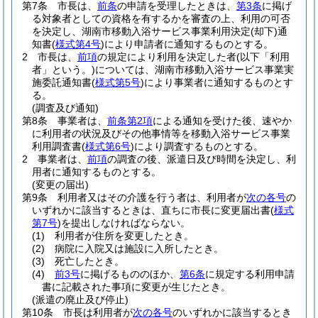
第7条
市長は、
前条
の申請を受理したときは、
第3条
に掲げ
る対象者としての資格を有するかを審査の上、利用の可否
を決定し、湖南市移動入浴サービス事業利用決定
(却下)
通
知書
(
様式第4号
)
により申請者に通知するものとする。
2
市長は、
前項
の規定により利用を決定した者
(以下「利用
者」という。)
については、湖南市移動入浴サービス事業実
施委託通知書
(
様式第5号
)
により事業者に通知するものとす
る。
(調査及び通知)
第8条
事業者は、
前条第2項
による通知を受けた後、速やか
に利用者の状況及びその他事情等を移動入浴サービス事業
利用調査書
(
様式第6号
)
により調査するものとする。
2
事業者は、
前項
の調査の後、派遣日及び時間を決定し、利
用者に通知するものとする。
(変更の届出)
第9条
利用者又はその介護を行う者は、利用者が
次の各号
の
いずれかに該当するときは、直ちに市長に変更届出書
(
様式
第7号
)
を提出しなければならない。
(1)
利用者が住所を変更したとき。
(2)
病院に入院又は施設に入所したとき。
(3)
死亡したとき。
(4)
前3号
に掲げるもののほか、
第6条
に規定する利用申請
書に記載された事項に変更が生じたとき。
(派遣の廃止及び停止)
第10条
市長は利用者が
次の各号
のいずれかに該当するとき