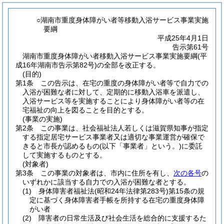
○湖南市重度身体障がい者等移動入浴サービス事業実施
要綱
平成25年4月1日
告示第61号
湖南市重度身体障がい者移動入浴サービス事業実施要綱(平
成16年湖南市告示第82号)の全部を改正する。
(目的)
第1条
この告示は、在宅の重度の身体障がい者等で自力での
入浴が困難な者に対して、定期的に移動入浴車を派遣し、
入浴サービス等を実施することにより身体障がい者等の在
宅福祉の向上を図ることを目的とする。
(事業の実施)
第2条
この事業は、社会福祉法人若しくは滋賀県知事が指定
する指定居宅サービス事業者又は適切な事業運営が確保で
きると市長が認めるもの
(以下「事業者」という。)
に委託
して実施するものとする。
(対象者)
第3条
この事業の対象者は、市内に住所を有し、
次の各号
の
いずれかに該当する自力での入浴が困難な者とする。
(1)
身体障害者福祉法
(昭和24年法律第283号)
第15条の規
定に基づく身体障害者手帳を所持する在宅の重度身体障
がい者
(2)
障害者の日常生活及び社会生活を総合的に支援するた