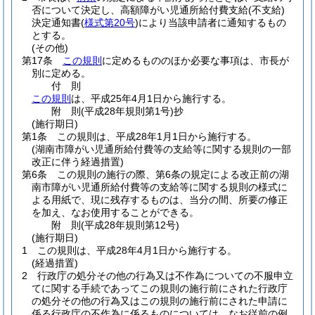
否について決定し、高額障がい児通所給付費支給
(不支給)
決定通知書
(
様式第20号
)
により当該申請者に通知するもの
とする。
(その他)
第17条
この規則
に定めるもののほか必要な事項は、市長が
別に定める。
付
則
この規則
は、平成25年4月1日から施行する。
附
則
(平成28年
規則第1号)
抄
(施行期日)
第1条
この規則は、平成28年1月1日から施行する。
(湖南市障がい児通所給付費等の支給等に関する規則の一部
改正に伴う経過措置)
第6条
この規則の施行の際、第6条の規定による改正前の湖
南市障がい児通所給付費等の支給等に関する規則の様式に
よる用紙で、現に残存するものは、当分の間、所要の修正
を加え、なお使用することができる。
附
則
(平成28年
規則第12号)
(施行期日)
1
この規則は、平成28年4月1日から施行する。
(経過措置)
2
行政庁の処分その他の行為又は不作為についての不服申立
てに関する手続であってこの規則の施行前にされた行政庁
の処分その他の行為又はこの規則の施行前にされた申請に
係る行政庁の不作為に係るものについては、なお従前の例