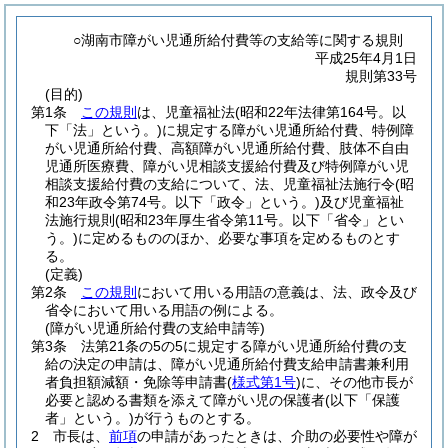
○湖南市障がい児通所給付費等の支給等に関する規則
平成25年4月1日
規則第33号
(目的)
第1条
この規則
は、児童福祉法
(昭和22年法律第164号。以
下「法」という。)
に規定する障がい児通所給付費、特例障
がい児通所給付費、高額障がい児通所給付費、肢体不自由
児通所医療費、障がい児相談支援給付費及び特例障がい児
相談支援給付費の支給について、法、児童福祉法施行令
(昭
和23年政令第74号。以下「政令」という。)
及び児童福祉
法施行規則
(昭和23年厚生省令第11号。以下「省令」とい
う。)
に定めるもののほか、必要な事項を定めるものとす
る。
(定義)
第2条
この規則
において用いる用語の意義は、法、政令及び
省令において用いる用語の例による。
(障がい児通所給付費の支給申請等)
第3条
法第21条の5の5に規定する障がい児通所給付費の支
給の決定の申請は、障がい児通所給付費支給申請書兼利用
者負担額減額・免除等申請書
(
様式第1号
)
に、その他市長が
必要と認める書類を添えて障がい児の保護者
(以下「保護
者」という。)
が行うものとする。
2
市長は、
前項
の申請があったときは、介助の必要性や障が