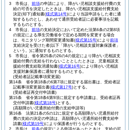
3
市長は、
前項
の申請により、障がい児相談支援給付費の支
給の可否を決定したときは、障がい児相談支援給付費支給
決定
(却下)
通知書
(
様式第14号
)
により当該申請をした者に通
知するものとし、あわせて通所受給者証に必要事項を記載
するものとする。
4
市長は、
前項
の支給決定において定めた法第6条の2第8項
の規定による厚生労働省令で定める期間を変更する場合
は、モニタリング期間変更通知書
(
様式第15号
)
により
前項
支給決定を受けた者
(以下「障がい児相談支援対象保護者」
という。)
に通知するものとする。
5
市長は、省令第25条の26の4の規定により障がい児相談支
援給付費の支給を行わないこととしたときは、児童相談支
援給付費支給取消通知書
(
様式第16号
)
により障がい児相談
支援対象保護者に通知するものとする。
(受給者証記載事項変更届)
第14条
省令第18条の6第7項に規定する届出書は、受給者証
記載事項変更届出書
(
様式第17号
)
とする。
(受給者証再交付申請書)
第15条
省令第18条6第9項に規定する申請書は、受給者証再
交付申請書
(
様式第18号
)
とする。
(高額障がい児通所給付費の支給申請等)
第16条
法第21条の5の12に規定する高額障がい児通所給付
費の支給の決定の申請は、高額障がい児通所給付費支給申
請書
(
様式第19号
)
により保護者が行うものとする。
2
市長は、
前条
の規定による申請があったときは、支給の可