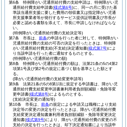
第6条
特例障がい児通所給付費の支給申請は、特例障がい児
通所給付費支給申請書
(
様式第6号
)
に、同一の月に受けた基
準該当通所支援に要した費用の領収書又は指定障がい児通
所支援事業者等が発行するサービス提供証明書及び市長が
必要と認める書類を添えて、市長に申請しなければならな
い。
(特例障がい児通所給付費の支給決定等)
第7条
市長は、
前条
の申請を行った者に対して、特例障がい
児通所給付費の支給の可否の決定を行ったときは、特例障
がい児通所給付費支給
(不支給)
決定通知書
(
様式第7号
)
によ
り当該申請を行った者に通知するものとする。
(特例障がい児通所給付費の額)
第8条
特例障がい児通所給付費の額は、法第21条の5の4第2
項第1号及び第2号の規定に基づく額を基準とした額とす
る。
(障がい児通所給付費の支給変更申請等)
第9条
法第21条の5の8第1項に規定する申請書は、障がい児
通所給付費支給変更申請書兼利用者負担額減額・免除等変
更申請書
(
様式第8号
)
によるものとする。
(支給決定変更の通知等)
第10条
市長は、
前条
の規定による申請又は職権により支給
決定等の変更の決定を行ったときは、障がい児通所給付費
支給変更決定通知書兼利用者負担額減額・免除等変更決定
通知書
(
様式第9号
)
により、障がい児通所給付費の変更の不
支給の決定を行ったときは、却下決定通知書により当該申