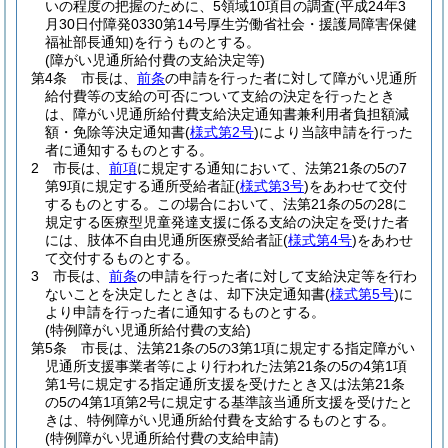
いの程度の把握のために、5領域10項目の調査
(平成24年3
月30日付障発0330第14号厚生労働省社会・援護局障害保健
福祉部長通知)
を行うものとする。
(障がい児通所給付費の支給決定等)
第4条
市長は、
前条
の申請を行った者に対して障がい児通所
給付費等の支給の可否について支給の決定を行ったとき
は、障がい児通所給付費支給決定通知書兼利用者負担額減
額・免除等決定通知書
(
様式第2号
)
により当該申請を行った
者に通知するものとする。
2
市長は、
前項
に規定する通知において、法第21条の5の7
第9項に規定する通所受給者証
(
様式第3号
)
をあわせて交付
するものとする。
この場合において、法第21条の5の28に
規定する医療型児童発達支援に係る支給の決定を受けた者
には、肢体不自由児通所医療受給者証
(
様式第4号
)
をあわせ
て交付するものとする。
3
市長は、
前条
の申請を行った者に対して支給決定等を行わ
ないことを決定したときは、却下決定通知書
(
様式第5号
)
に
より申請を行った者に通知するものとする。
(特例障がい児通所給付費の支給)
第5条
市長は、法第21条の5の3第1項に規定する指定障がい
児通所支援事業者等により行われた法第21条の5の4第1項
第1号に規定する指定通所支援を受けたとき又は法第21条
の5の4第1項第2号に規定する基準該当通所支援を受けたと
きは、特例障がい児通所給付費を支給するものとする。
(特例障がい児通所給付費の支給申請)