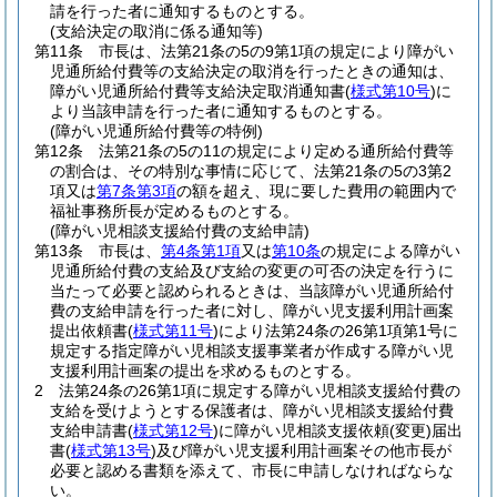
請を行った者に通知するものとする。
(支給決定の取消に係る通知等)
第11条
市長は、法第21条の5の9第1項の規定により障がい
児通所給付費等の支給決定の取消を行ったときの通知は、
障がい児通所給付費等支給決定取消通知書
(
様式第10号
)
に
より当該申請を行った者に通知するものとする。
(障がい児通所給付費等の特例)
第12条
法第21条の5の11の規定により定める通所給付費等
の割合は、その特別な事情に応じて、法第21条の5の3第2
項又は
第7条第3項
の額を超え、現に要した費用の範囲内で
福祉事務所長が定めるものとする。
(障がい児相談支援給付費の支給申請)
第13条
市長は、
第4条第1項
又は
第10条
の規定による障がい
児通所給付費の支給及び支給の変更の可否の決定を行うに
当たって必要と認められるときは、当該障がい児通所給付
費の支給申請を行った者に対し、障がい児支援利用計画案
提出依頼書
(
様式第11号
)
により法第24条の26第1項第1号に
規定する指定障がい児相談支援事業者が作成する障がい児
支援利用計画案の提出を求めるものとする。
2
法第24条の26第1項に規定する障がい児相談支援給付費の
支給を受けようとする保護者は、障がい児相談支援給付費
支給申請書
(
様式第12号
)
に障がい児相談支援依頼
(変更)
届出
書
(
様式第13号
)
及び障がい児支援利用計画案その他市長が
必要と認める書類を添えて、市長に申請しなければならな
い。