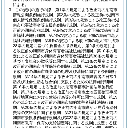
による。
3
この規則の施行の際、第1条の規定による改正前の湖南市
情報公開条例施行規則、第2条の規定による改正前の湖南市
個人情報保護条例施行規則、第3条の規定による改正前の湖
南市犯罪被害者等支援条例施行規則、第5条の規定による改
正前の湖南市税規則、第6条の規定による改正前の湖南市児
童福祉法施行細則、第7条の規定による改正前の湖南市老人
福祉法施行細則、第8条の規定による改正前の老人福祉法第
28条の規定に基づく負担金の徴収規則、第9条の規定によ
る改正前の湖南市身体障害者福祉法施行細則、第10条の規
定による改正前の湖南市身体障害者福祉法第38条の規定に
基づく負担金の徴収等に関する規則、第11条の規定による
改正前の湖南市介護保険条例施行規則、第12条の規定によ
る改正前の湖南市廃棄物の処理及び清掃に関する条例施行
規則、第14条の規定による改正前の湖南市障害者の日常生
活及び社会生活を総合的に支援するための法律施行細則、
第16条の規定による改正前の湖南市都市計画法等施行細
則、第17条の規定による改正前の湖南市土地区画整理事業
施行地区内における建築行為等の許可に関する規則、第19
条の規定による改正前の湖南市知的障害者福祉法施行細
則、第20条の規定による改正前の湖南市障がい児通所給付
費等の支給等に関する規則、第21条の規定による改正前の
湖南市景観条例施行規則及び第22条の規定による改正前の
湖南市教育・保育の支給認定等に関する規則に規定する様