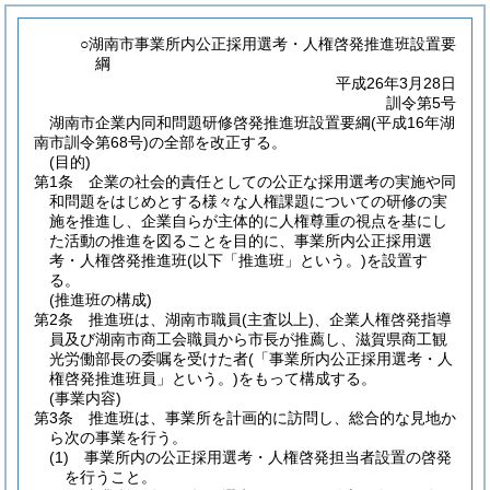
○湖南市事業所内公正採用選考・人権啓発推進班設置要
綱
平成26年3月28日
訓令第5号
湖南市企業内同和問題研修啓発推進班設置要綱(平成16年湖
南市訓令第68号)の全部を改正する。
(目的)
第1条
企業の社会的責任としての公正な採用選考の実施や同
和問題をはじめとする様々な人権課題についての研修の実
施を推進し、企業自らが主体的に人権尊重の視点を基にし
た活動の推進を図ることを目的に、事業所内公正採用選
考・人権啓発推進班
(以下「推進班」という。)
を設置す
る。
(推進班の構成)
第2条
推進班は、湖南市職員
(主査以上)
、企業人権啓発指導
員及び湖南市商工会職員から市長が推薦し、滋賀県商工観
光労働部長の委嘱を受けた者
(「事業所内公正採用選考・人
権啓発推進班員」という。)
をもって構成する。
(事業内容)
第3条
推進班は、事業所を計画的に訪問し、総合的な見地か
ら次の事業を行う。
(1)
事業所内の公正採用選考・人権啓発担当者設置の啓発
を行うこと。