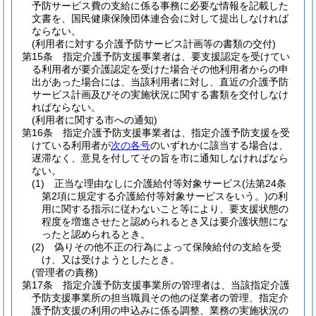
予防サービス費の支給に係る事務に必要な情報を記載した
文書を、国民健康保険団体連合会に対して提出しなければ
ならない。
(利用者に対する介護予防サービス計画等の書類の交付)
第15条
指定介護予防支援事業者は、要支援認定を受けてい
る利用者が要介護認定を受けた場合その他利用者からの申
出があった場合には、当該利用者に対し、直近の介護予防
サービス計画及びその実施状況に関する書類を交付しなけ
ればならない。
(利用者に関する市への通知)
第16条
指定介護予防支援事業者は、指定介護予防支援を受
けている利用者が
次の各号
のいずれかに該当する場合は、
遅滞なく、意見を付してその旨を市に通知しなければなら
ない。
(1)
正当な理由なしに介護給付等対象サービス
(法第24条
第2項に規定する介護給付等対象サービスをいう。)
の利
用に関する指示に従わないこと等により、要支援状態の
程度を増進させたと認められるとき又は要介護状態にな
ったと認められるとき。
(2)
偽りその他不正の行為によって保険給付の支給を受
け、又は受けようとしたとき。
(管理者の責務)
第17条
指定介護予防支援事業所の管理者は、当該指定介護
予防支援事業所の担当職員その他の従業者の管理、指定介
護予防支援の利用の申込みに係る調整、業務の実施状況の