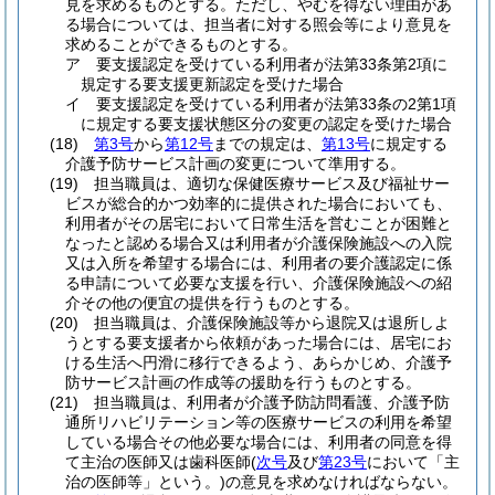
見を求めるものとする。
ただし、やむを得ない理由があ
る場合については、担当者に対する照会等により意見を
求めることができるものとする。
ア
要支援認定を受けている利用者が法第33条第2項に
規定する要支援更新認定を受けた場合
イ
要支援認定を受けている利用者が法第33条の2第1項
に規定する要支援状態区分の変更の認定を受けた場合
(18)
第3号
から
第12号
までの規定は、
第13号
に規定する
介護予防サービス計画の変更について準用する。
(19)
担当職員は、適切な保健医療サービス及び福祉サー
ビスが総合的かつ効率的に提供された場合においても、
利用者がその居宅において日常生活を営むことが困難と
なったと認める場合又は利用者が介護保険施設への入院
又は入所を希望する場合には、利用者の要介護認定に係
る申請について必要な支援を行い、介護保険施設への紹
介その他の便宜の提供を行うものとする。
(20)
担当職員は、介護保険施設等から退院又は退所しよ
うとする要支援者から依頼があった場合には、居宅にお
ける生活へ円滑に移行できるよう、あらかじめ、介護予
防サービス計画の作成等の援助を行うものとする。
(21)
担当職員は、利用者が介護予防訪問看護、介護予防
通所リハビリテーション等の医療サービスの利用を希望
している場合その他必要な場合には、利用者の同意を得
て主治の医師又は歯科医師
(
次号
及び
第23号
において「主
治の医師等」という。)
の意見を求めなければならない。