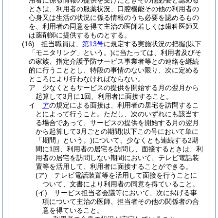
用者に係る情報の提供を受けたときその他必要と認める
ときは、利用者の服薬状況、口腔機能その他の利用者の
心身又は生活の状況に係る情報のうち必要を認めるもの
を、利用者の同意を得て主治の医師若しくは歯科医師又
は薬剤師に提供するものとする。
(16)
担当職員は、
第13号
に規定する実施状況の把握
(以下
「モニタリング」という。)
に当たっては、利用者及びそ
の家族、指定介護予防サービス事業者等との連絡を継続
的に行うこととし、特段の事情のない限り、次に定める
ところにより行わなければならない。
ア
少なくともサービスの提供を開始する月の翌月から
起算して3月に1回、利用者に面接すること。
イ
ア
の規定による面接は、利用者の居宅を訪問するこ
とによって行うこと。
ただし、次のいずれにも該当す
る場合であって、サービスの提供を開始する月の翌月
から起算して3月ごとの期間
(以下この号において単に
「期間」という。)
について、少なくとも連続する2期
間に1回、利用者の居宅を訪問し、面接するときは、利
用者の居宅を訪問しない期間において、テレビ電話装
置等を活用して、利用者に面接することができる。
(ア)
テレビ電話装置等を活用して面接を行うことに
ついて、文書により利用者の同意を得ていること。
(イ)
サービス担当者会議等において、次に掲げる事
項について主治の医師、担当者その他の関係者の合
意を得ていること。