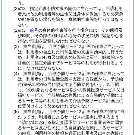
う。
(2)の2
指定介護予防支援の提供に当たっては、当該利用
者又は他の利用者等の生命又は身体を保護するため緊急
やむを得ない場合を除き、身体的拘束等を行ってはなら
ない。
(2)の3
前号
の身体的拘束等を行う場合には、その態様及
び時間、その際の利用者の心身の状況並びに緊急やむを
得ない理由を記録しなければならない。
(3)
担当職員は、介護予防サービス計画の作成に当たって
は、利用者の自立した日常生活の支援を効果的に行うた
め、利用者の心身又は家族の状況等に応じ、継続的かつ
計画的に指定介護予防サービス等の利用が行われるよう
にしなければならない。
(4)
担当職員は、介護予防サービス計画の作成に当たって
は、利用者の日常生活全般を支援する観点から、予防給
付
(法第18条第2号に規定する予防給付をいう。以下同
じ。)
の対象となるサービス以外の保健医療サービス又は
福祉サービス、当該地域の住民による自発的な活動によ
るサービス等の利用も含めて介護予防サービス計画上に
位置付けるよう努めなければならない。
(5)
担当職員は、介護予防サービス計画の作成の開始に当
たっては、利用者によるサービスの選択に資するよう、
当該地域における指定介護予防サービス事業者等に関す
るサービス及び住民による自発的な活動によるサービス
の内容、利用料等の情報を適正に利用者又はその家族に