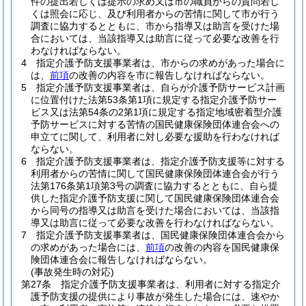
件の提出若しくは提示の求め又は市の職員からの質問若し
くは照会に応じ、及び利用者からの苦情に関して市が行う
調査に協力するとともに、市から指導又は助言を受けた場
合においては、当該指導又は助言に従って必要な改善を行
わなければならない。
4
指定介護予防支援事業者は、市からの求めがあった場合に
は、
前項
の改善の内容を市に報告しなければならない。
5
指定介護予防支援事業者は、自らが介護予防サービス計画
に位置付けた法第53条第1項に規定する指定介護予防サー
ビス又は法第54条の2第1項に規定する指定地域密着型介護
予防サービスに対する苦情の国民健康保険団体連合会への
申立てに関して、利用者に対し必要な援助を行わなければ
ならない。
6
指定介護予防支援事業者は、指定介護予防支援等に対する
利用者からの苦情に関して国民健康保険団体連合会が行う
法第176条第1項第3号の調査に協力するとともに、自ら提
供した指定介護予防支援に関して国民健康保険団体連合会
から同号の指導又は助言を受けた場合においては、当該指
導又は助言に従って必要な改善を行わなければならない。
7
指定介護予防支援事業者は、国民健康保険団体連合会から
の求めがあった場合には、
前項
の改善の内容を国民健康保
険団体連合会に報告しなければならない。
(事故発生時の対応)
第27条
指定介護予防支援事業者は、利用者に対する指定介
護予防支援の提供により事故が発生した場合には、速やか