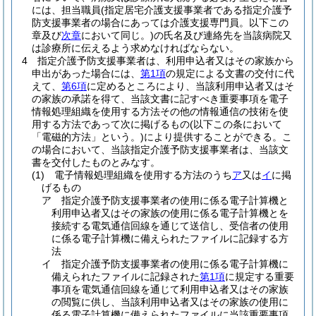
には、担当職員
(指定居宅介護支援事業者である指定介護予
防支援事業者の場合にあっては介護支援専門員。以下この
章及び
次章
において同じ。)
の氏名及び連絡先を当該病院又
は診療所に伝えるよう求めなければならない。
4
指定介護予防支援事業者は、利用申込者又はその家族から
申出があった場合には、
第1項
の規定による文書の交付に代
えて、
第6項
に定めるところにより、当該利用申込者又はそ
の家族の承諾を得て、当該文書に記すべき重要事項を電子
情報処理組織を使用する方法その他の情報通信の技術を使
用する方法であって次に掲げるもの
(以下この条において
「電磁的方法」という。)
により提供することができる。
こ
の場合において、当該指定介護予防支援事業者は、当該文
書を交付したものとみなす。
(1)
電子情報処理組織を使用する方法のうち
ア
又は
イ
に掲
げるもの
ア
指定介護予防支援事業者の使用に係る電子計算機と
利用申込者又はその家族の使用に係る電子計算機とを
接続する電気通信回線を通じて送信し、受信者の使用
に係る電子計算機に備えられたファイルに記録する方
法
イ
指定介護予防支援事業者の使用に係る電子計算機に
備えられたファイルに記録された
第1項
に規定する重要
事項を電気通信回線を通じて利用申込者又はその家族
の閲覧に供し、当該利用申込者又はその家族の使用に
係る電子計算機に備えられたファイルに当該重要事項