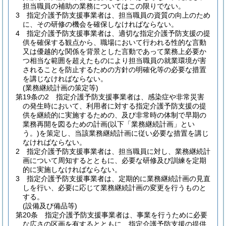
担当職員の補助の業務についてはこの限りでない。
3
指定介護予防支援事業者は、担当職員の資質の向上のため
に、その研修の機会を確保しなければならない。
4
指定介護予防支援事業者は、適切な指定介護予防支援の提
供を確保する観点から、職場において行われる性的な言動
又は優越的な関係を背景とした言動であって業務上必要か
つ相当な範囲を超えたものにより担当職員の就業環境が害
されることを防止するための方針の明確化等の必要な措置
を講じなければならない。
(業務継続計画の策定等)
第19条の2
指定介護予防支援事業者は、感染症や非常災害
の発生時において、利用者に対する指定介護予防支援の提
供を継続的に実施するための、及び非常時の体制で早期の
業務再開を図るための計画
(以下「業務継続計画」とい
う。)
を策定し、当該業務継続計画に従い必要な措置を講じ
なければならない。
2
指定介護予防支援事業者は、担当職員に対し、業務継続計
画について周知するとともに、必要な研修及び訓練を定期
的に実施しなければならない。
3
指定介護予防支援事業者は、定期的に業務継続計画の見直
しを行い、必要に応じて業務継続計画の変更を行うものと
する。
(設備及び備品等)
第20条
指定介護予防支援事業者は、事業を行うために必要
な広さの区画を有するとともに、指定介護予防支援の提供