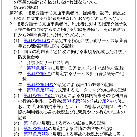
の事業の会計とを区分しなければならない。
(記録の整備)
第29条
指定介護予防支援事業者は、従業者、設備、備品及
び会計に関する諸記録を整備しておかなければならない。
2
指定介護予防支援事業者は、利用者に対する指定介護予防
支援の提供に関する次に掲げる記録を整備し、その完結の
日から2年間保存しなければならない。
(1)
第31条第13号
に規定する指定介護予防サービス事業者
等との連絡調整に関する記録
(2)
個々の利用者ごとに次に掲げる事項を記載した介護予
防支援台帳
ア
介護予防サービス計画
イ
第31条第7号
に規定するアセスメントの結果の記録
ウ
第31条第9号
に規定するサービス担当者会議等の記
録
エ
第31条第14号
の規定による評価の結果の記録
オ
第31条第16号
に規定するモニタリングの結果の記録
(3)
第31条第2号の3
の規定による身体的拘束その他利用者
の行動を制限する行為
(
第31条第2号の2
及び
第2号の3
に
おいて「身体的拘束等」という。)
の態様及び時間、その
際の利用者の心身の状況並びに緊急やむを得ない理由の
記録
(4)
第16条
の規定による市への通知に係る記録
(5)
第26条第2項
の規定による苦情の内容等の記録
(6)
第27条第2項
の規定による事故の状況及び事故に際し