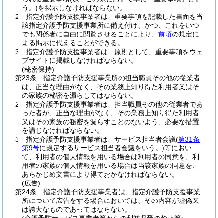
う。)
を掲示しなければならない。
2
指定介護予防支援事業者は、重要事項を記載した書面を当
該指定介護予防支援事業所に備え付け、かつ、これをいつ
でも関係者に自由に閲覧させることにより、
前項
の規定に
よる掲示に代えることができる。
3
指定介護予防支援事業者は、原則として、重要事項をウェ
ブサイトに掲載しなければならない。
(秘密保持)
第23条
指定介護予防支援事業所の担当職員その他の従業者
は、正当な理由がなく、その業務上知り得た利用者又はそ
の家族の秘密を漏らしてはならない。
2
指定介護予防支援事業者は、担当職員その他の従業者であ
った者が、正当な理由がなく、その業務上知り得た利用者
又はその家族の秘密を漏らすことのないよう、必要な措置
を講じなければならない。
3
指定介護予防支援事業者は、サービス担当者会議
(
第31条
第9号
に規定するサービス担当者会議をいう。)
等におい
て、利用者の個人情報を用いる場合は利用者の同意を、利
用者の家族の個人情報を用いる場合は当該家族の同意を、
あらかじめ文書により得ておかなければならない。
(広告)
第24条
指定介護予防支援事業者は、指定介護予防支援事業
所について広告をする場合においては、その内容が虚偽又
は誇大なものであってはならない。