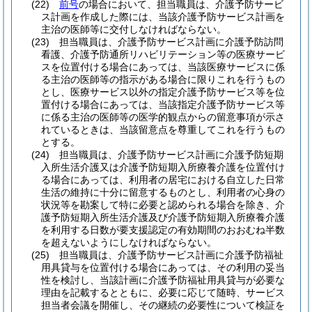
(22)
前号
の場合において、担当職員は、介護予防サービ
ス計画を作成した際には、当該介護予防サービス計画を
主治の医師等に交付しなければならない。
(23)
担当職員は、介護予防サービス計画に介護予防訪問
看護、介護予防通所リハビリテーション等の医療サービ
スを位置付ける場合にあっては、当該医療サービスに係
る主治の医師等の指示がある場合に限りこれを行うもの
とし、医療サービス以外の指定介護予防サービス等を位
置付ける場合にあっては、当該指定介護予防サービス等
に係る主治の医師等の医学的観点からの留意事項が示さ
れているときは、当該留意点を尊重してこれを行うもの
とする。
(24)
担当職員は、介護予防サービス計画に介護予防短期
入所生活介護又は介護予防短期入所療養介護を位置付け
る場合にあっては、利用者の居宅における自立した日常
生活の維持に十分に留意するものとし、利用者の心身の
状況等を勘案して特に必要と認められる場合を除き、介
護予防短期入所生活介護及び介護予防短期入所療養介護
を利用する日数が要支援認定の有効期間のおおむね半数
を超えないようにしなければならない。
(25)
担当職員は、介護予防サービス計画に介護予防福祉
用具貸与を位置付ける場合にあっては、その利用の妥当
性を検討し、当該計画に介護予防福祉用具貸与が必要な
理由を記載するとともに、必要に応じて随時、サービス
担当者会議を開催し、その継続の必要性について検証を