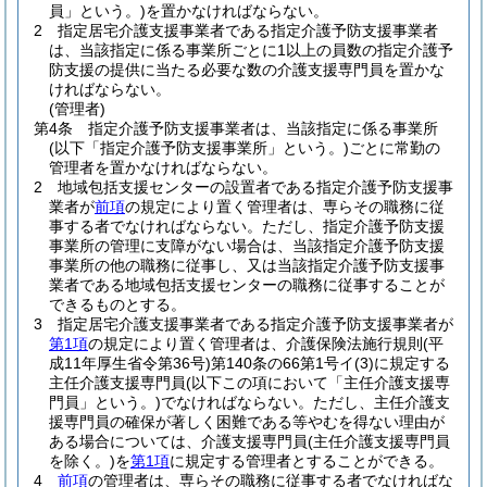
員」という。)
を置かなければならない。
2
指定居宅介護支援事業者である指定介護予防支援事業者
は、当該指定に係る事業所ごとに1以上の員数の指定介護予
防支援の提供に当たる必要な数の介護支援専門員を置かな
ければならない。
(管理者)
第4条
指定介護予防支援事業者は、当該指定に係る事業所
(以下「指定介護予防支援事業所」という。)
ごとに常勤の
管理者を置かなければならない。
2
地域包括支援センターの設置者である指定介護予防支援事
業者が
前項
の規定により置く管理者は、専らその職務に従
事する者でなければならない。
ただし、指定介護予防支援
事業所の管理に支障がない場合は、当該指定介護予防支援
事業所の他の職務に従事し、又は当該指定介護予防支援事
業者である地域包括支援センターの職務に従事することが
できるものとする。
3
指定居宅介護支援事業者である指定介護予防支援事業者が
第1項
の規定により置く管理者は、介護保険法施行規則
(平
成11年厚生省令第36号)
第140条の66第1号イ
(3)
に規定する
主任介護支援専門員
(以下この項において「主任介護支援専
門員」という。)
でなければならない。
ただし、主任介護支
援専門員の確保が著しく困難である等やむを得ない理由が
ある場合については、介護支援専門員
(主任介護支援専門員
を除く。)
を
第1項
に規定する管理者とすることができる。
4
前項
の管理者は、専らその職務に従事する者でなければな