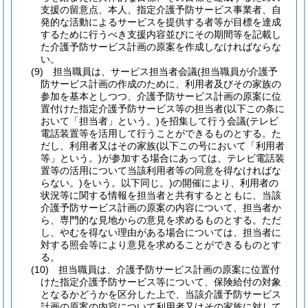
支援の留意点、本人、指定介護予防サービス事業者、自
発的な活動によるサービスを提供する者等が目標を達成
するために行うべき支援内容並びにその期間等を記載し
た介護予防サービス計画の原案を作成しなければならな
い。
(9)
担当職員は、サービス担当者会議
(担当職員が介護予
防サービス計画の作成のために、利用者及びその家族の
参加を基本としつつ、介護予防サービス計画の原案に位
置付けた指定介護予防サービス等の担当者
(以下この条に
おいて「担当者」という。)
を招集して行う会議
(テレビ
電話装置等を活用して行うことができるものとする。た
だし、利用者又はその家族
(以下この号において「利用者
等」という。)
が参加する場合にあっては、テレビ電話装
置等の活用について当該利用者等の同意を得なければな
らない。)
をいう。以下同じ。)
の開催により、利用者の
状況等に関する情報を担当者と共有するとともに、当該
介護予防サービス計画の原案の内容について、担当者か
ら、専門的な見地からの意見を求めるものとする。
ただ
し、やむを得ない理由がある場合については、担当者に
対する照会等により意見を求めることができるものとす
る。
(10)
担当職員は、介護予防サービス計画の原案に位置付
けた指定介護予防サービス等について、保険給付の対象
となるかどうかを区分した上で、当該介護予防サービス
計画の原案の内容について利用者又はその家族に対して