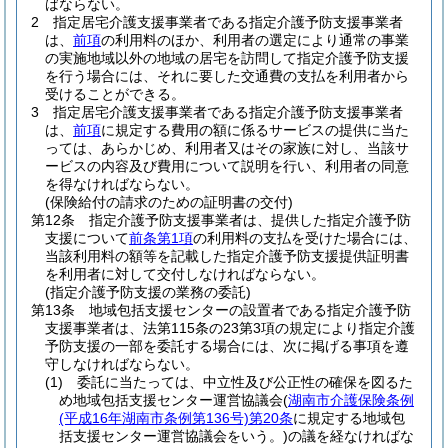
ばならない。
2
指定居宅介護支援事業者である指定介護予防支援事業者
は、
前項
の利用料のほか、利用者の選定により通常の事業
の実施地域以外の地域の居宅を訪問して指定介護予防支援
を行う場合には、それに要した交通費の支払を利用者から
受けることができる。
3
指定居宅介護支援事業者である指定介護予防支援事業者
は、
前項
に規定する費用の額に係るサービスの提供に当た
っては、あらかじめ、利用者又はその家族に対し、当該サ
ービスの内容及び費用について説明を行い、利用者の同意
を得なければならない。
(保険給付の請求のための証明書の交付)
第12条
指定介護予防支援事業者は、提供した指定介護予防
支援について
前条第1項
の利用料の支払を受けた場合には、
当該利用料の額等を記載した指定介護予防支援提供証明書
を利用者に対して交付しなければならない。
(指定介護予防支援の業務の委託)
第13条
地域包括支援センターの設置者である指定介護予防
支援事業者は、法第115条の23第3項の規定により指定介護
予防支援の一部を委託する場合には、次に掲げる事項を遵
守しなければならない。
(1)
委託に当たっては、中立性及び公正性の確保を図るた
め地域包括支援センター運営協議会
(
湖南市介護保険条例
(平成16年湖南市条例第136号)
第20条
に規定する地域包
括支援センター運営協議会をいう。)
の議を経なければな