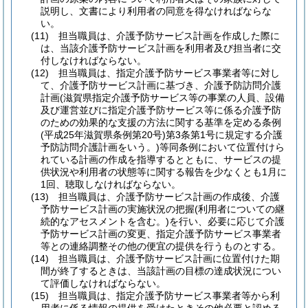
説明し、文書により利用者の同意を得なければならな
い。
(11)
担当職員は、介護予防サービス計画を作成した際に
は、当該介護予防サービス計画を利用者及び担当者に交
付しなければならない。
(12)
担当職員は、指定介護予防サービス事業者等に対し
て、介護予防サービス計画に基づき、介護予防訪問介護
計画
(滋賀県指定介護予防サービス等の事業の人員、設備
及び運営並びに指定介護予防サービス等に係る介護予防
のための効果的な支援の方法に関する基準を定める条例
(平成25年滋賀県条例第20号)
第3条第1号に規定する介護
予防訪問介護計画をいう。)
等同条例において位置付けら
れている計画の作成を指導するとともに、サービスの提
供状況や利用者の状態等に関する報告を少なくとも1月に
1回、聴取しなければならない。
(13)
担当職員は、介護予防サービス計画の作成後、介護
予防サービス計画の実施状況の把握
(利用者についての継
続的なアセスメントを含む。)
を行い、必要に応じて介護
予防サービス計画の変更、指定介護予防サービス事業者
等との連絡調整その他の便宜の提供を行うものとする。
(14)
担当職員は、介護予防サービス計画に位置付けた期
間が終了するときは、当該計画の目標の達成状況につい
て評価しなければならない。
(15)
担当職員は、指定介護予防サービス事業者等から利