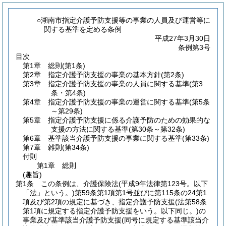
○湖南市指定介護予防支援等の事業の人員及び運営等に
関する基準を定める条例
平成27年3月30日
条例第3号
目次
第1章
総則
(第1条)
第2章
指定介護予防支援の事業の基本方針
(第2条)
第3章
指定介護予防支援の事業の人員に関する基準
(第3
条・第4条)
第4章
指定介護予防支援の事業の運営に関する基準
(第5条
～第29条)
第5章
指定介護予防支援に係る介護予防のための効果的な
支援の方法に関する基準
(第30条～第32条)
第6章
基準該当介護予防支援の事業に関する基準
(第33条)
第7章
雑則
(第34条)
付則
第1章
総則
(趣旨)
第1条
この条例は、介護保険法
(平成9年法律第123号。以下
「法」という。)
第59条第1項第1号並びに第115条の24第1
項及び第2項の規定に基づき、指定介護予防支援
(法第58条
第1項に規定する指定介護予防支援をいう。以下同じ。)
の
事業及び基準該当介護予防支援
(同号に規定する基準該当介