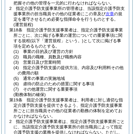
把握その他の管理を一元的に行わなければならない。
2
指定介護予防支援事業所の管理者は、当該指定介護予防支
援事業所の担当職員その他の従業者にこの章及び
次章
の規
定を遵守させるため必要な指揮命令を行うものとする。
(運営規程)
第18条
指定介護予防支援事業者は、指定介護予防支援事業
所ごとに、次に掲げる事業の運営についての重要事項に関
する規程
(以下「運営規程」という。)
として次に掲げる事
項を定めるものとする。
(1)
事業の目的及び運営の方針
(2)
職員の職種、員数及び職務内容
(3)
営業日及び営業時間
(4)
指定介護予防支援の提供方法、内容及び利用料その他
の費用の額
(5)
通常の事業の実施地域
(6)
虐待の防止のための措置に関する事項
(7)
その他運営に関する重要事項
(勤務体制の確保)
第19条
指定介護予防支援事業者は、利用者に対し適切な指
定介護予防支援を提供できるよう、指定介護予防支援事業
所ごとに担当職員その他の従業者の勤務の体制を定めてお
かなければならない。
2
指定介護予防支援事業者は、指定介護予防支援事業所ごと
に、当該指定介護予防支援事業所の担当職員によって指定
介護予防支援の業務を提供しなければならない。
ただし、