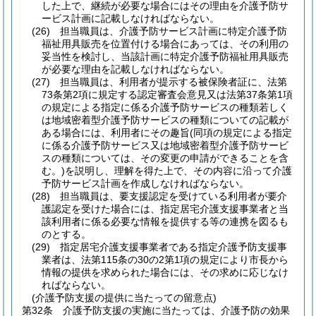
した上で、継続が必要な場合にはその理由を介護予防サ
ービス計画に記載しなければならない。
(26)
担当職員は、介護予防サービス計画に特定介護予防
福祉用具販売を位置付ける場合にあっては、その利用の
妥当性を検討し、当該計画に特定介護予防福祉用具販売
が必要な理由を記載しなければならない。
(27)
担当職員は、利用者が提示する被保険者証に、法第
73条第2項に規定する認定審査会意見又は法第37条第1項
の規定による指定に係る介護予防サービスの種類若しく
は地域密着型介護予防サービスの種類についての記載が
ある場合には、利用者にその趣旨
(同項の規定による指定
に係る介護予防サービス又は地域密着型介護予防サービ
スの種類については、その変更の申請ができることを含
む。)
を説明し、理解を得た上で、その内容に沿って介護
予防サービス計画を作成しなければならない。
(28)
担当職員は、要支援認定を受けている利用者が要介
護認定を受けた場合には、指定居宅介護支援事業者と当
該利用者に係る必要な情報を提供する等の連携を図るも
のとする。
(29)
指定居宅介護支援事業者である指定介護予防支援事
業者は、法第115条の30の2第1項の規定により市長から
情報の提供を求められた場合には、その求めに応じなけ
ればならない。
(介護予防支援の提供に当たっての留意点)
第32条
介護予防支援の実施に当たっては、介護予防の効果