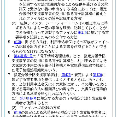
を記録する方法
(電磁的方法による提供を受ける旨の承
諾又は受けない旨の申出をする場合にあっては、指定
介護予防支援事業者の使用に係る電子計算機に備えら
れたファイルにその旨を記録する方法)
(2)
磁気ディスク、シー・ディー・ロムその他これらに準
ずる方法により一定の事項を確実に記録しておくことが
できる物をもって調製するファイルに
第1項
に規定する重
要事項を記録したものを交付する方法
5
前項
に掲げる方法は、利用申込者又はその家族がファイル
への記録を出力することによる文書を作成することができ
るものでなければならない。
6
第4項第1号
の「電子情報処理組織」とは、指定介護予防
支援事業者の使用に係る電子計算機と、利用申込者又はそ
の家族の使用に係る電子計算機とを電気通信回線で接続し
た電子情報処理組織をいう。
7
指定介護予防支援事業者は、
第4項
の規定により
第1項
に
規定する重要事項を提供しようとするときは、あらかじ
め、当該利用申込者又はその家族に対し、その用いる次に
掲げる電磁的方法の種類及び内容を示し、文書又は電磁的
方法による承諾を得なければならない。
(1)
第4項各号
に規定する方法のうち指定介護予防支援事
業者が使用するもの
(2)
ファイルへの記録の方式
8
前項
の規定による承諾を得た指定介護予防支援事業者は、