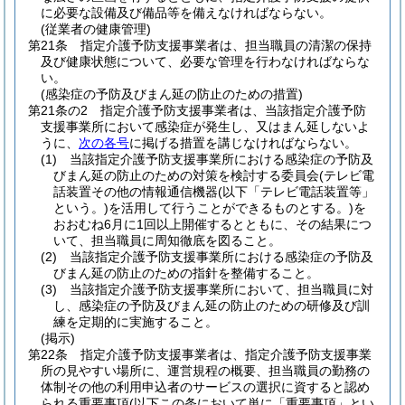
に必要な設備及び備品等を備えなければならない。
(従業者の健康管理)
第21条
指定介護予防支援事業者は、担当職員の清潔の保持
及び健康状態について、必要な管理を行わなければならな
い。
(感染症の予防及びまん延の防止のための措置)
第21条の2
指定介護予防支援事業者は、当該指定介護予防
支援事業所において感染症が発生し、又はまん延しないよ
うに、
次の各号
に掲げる措置を講じなければならない。
(1)
当該指定介護予防支援事業所における感染症の予防及
びまん延の防止のための対策を検討する委員会
(テレビ電
話装置その他の情報通信機器
(以下「テレビ電話装置等」
という。)
を活用して行うことができるものとする。)
を
おおむね6月に1回以上開催するとともに、その結果につ
いて、担当職員に周知徹底を図ること。
(2)
当該指定介護予防支援事業所における感染症の予防及
びまん延の防止のための指針を整備すること。
(3)
当該指定介護予防支援事業所において、担当職員に対
し、感染症の予防及びまん延の防止のための研修及び訓
練を定期的に実施すること。
(掲示)
第22条
指定介護予防支援事業者は、指定介護予防支援事業
所の見やすい場所に、運営規程の概要、担当職員の勤務の
体制その他の利用申込者のサービスの選択に資すると認め
られる重要事項
(以下この条において単に「重要事項」とい