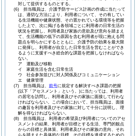
対して提供するものとする。
(6)
担当職員は、介護予防サービス計画の作成に当たって
は、適切な方法により、利用者について、その有してい
る生活機能や健康状態、その置かれている環境等を把握
した上で、次に掲げる各領域ごとに利用者の日常生活の
状況を把握し、利用者及び家族の意欲及び意向を踏まえ
て、生活機能の低下の原因を含む利用者が現に抱える問
題点を明らかにするとともに、介護予防の効果を最大限
に発揮し、利用者が自立した日常生活を営むことができ
るように支援すべき総合的な課題を把握しなければなら
ない。
ア
運動及び移動
イ
家庭生活を含む日常生活
ウ
社会参加並びに対人関係及びコミュニケーション
エ
健康管理
(7)
担当職員は、
前号
に規定する解決すべき課題の把握
(以下「アセスメント」という。)
に当たっては、利用者
の居宅を訪問し、利用者及びその家族に面接して行わな
ければならない。
この場合において、担当職員は、面接
の趣旨を利用者及びその家族に対して十分に説明し、理
解を得なければならない。
(8)
担当職員は、利用者の希望及び利用者についてのアセ
スメントの結果、利用者が目標とする生活、専門的観点
からの目標と具体策、利用者及びその家族の意向、それ
らを踏まえた具体的な目標、その目標を達成するための