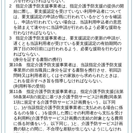
力を行わなければならない。
2
指定介護予防支援事業者は、指定介護予防支援の提供の開
始に際し、要支援認定を受けていない利用申込者について
は、要支援認定の申請が既に行われているかどうかを確認
し、申請が行われていない場合は、当該利用申込者の意思
を踏まえて速やかに当該申請が行われるよう必要な援助を
行わなければならない。
3
指定介護予防支援事業者は、要支援認定の更新の申請が、
遅くとも当該利用者が受けている要支援認定の有効期間の
満了日の30日前には行われるよう、必要な援助を行わなけ
ればならない。
(身分を証する書類の携行)
第10条
指定介護予防支援事業者は、当該指定介護予防支援
事業所の担当職員に身分を証する書類を携行させ、初回訪
問時又は利用者若しくはその家族から求められたときは、
これを提示すべき旨を指導しなければならない。
(利用料等の受領)
第11条
指定介護予防支援事業者は、指定介護予防支援
(法第
58条第4項の規定に基づき介護予防サービス計画費
(同条第
1項に規定する介護予防サービス計画費をいう。以下同
じ。)
が当該指定介護予防支援事業者に支払われる場合に係
るものを除く。)
を提供した際にその利用者から支払を受け
る利用料
(介護予防サービス計画費の支給の対象となる費用
に係る対価をいう。以下同じ。)
と、介護予防サービス計画
費の額との間に、不合理な差額が生じないようにしなけれ