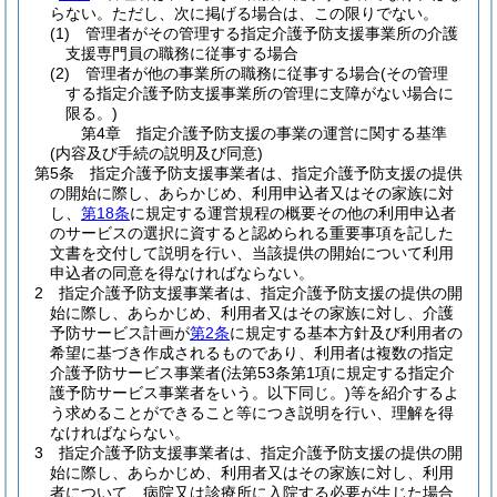
らない。
ただし、次に掲げる場合は、この限りでない。
(1)
管理者がその管理する指定介護予防支援事業所の介護
支援専門員の職務に従事する場合
(2)
管理者が他の事業所の職務に従事する場合
(その管理
する指定介護予防支援事業所の管理に支障がない場合に
限る。)
第4章
指定介護予防支援の事業の運営に関する基準
(内容及び手続の説明及び同意)
第5条
指定介護予防支援事業者は、指定介護予防支援の提供
の開始に際し、あらかじめ、利用申込者又はその家族に対
し、
第18条
に規定する運営規程の概要その他の利用申込者
のサービスの選択に資すると認められる重要事項を記した
文書を交付して説明を行い、当該提供の開始について利用
申込者の同意を得なければならない。
2
指定介護予防支援事業者は、指定介護予防支援の提供の開
始に際し、あらかじめ、利用者又はその家族に対し、介護
予防サービス計画が
第2条
に規定する基本方針及び利用者の
希望に基づき作成されるものであり、利用者は複数の指定
介護予防サービス事業者
(法第53条第1項に規定する指定介
護予防サービス事業者をいう。以下同じ。)
等を紹介するよ
う求めることができること等につき説明を行い、理解を得
なければならない。
3
指定介護予防支援事業者は、指定介護予防支援の提供の開
始に際し、あらかじめ、利用者又はその家族に対し、利用
者について、病院又は診療所に入院する必要が生じた場合