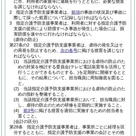
に市、利用者の家族等に連絡を行うとともに、必要な措置
を講じなければならない。
2
指定介護予防支援事業者は、
前項
の事故の状況及び事故に
際して採った処置について記録しなければならない。
3
指定介護予防支援事業者は、利用者に対する指定介護予防
支援の提供により賠償すべき事故が発生した場合には、損
害賠償を速やかに行わなければならない。
(虐待の防止)
第27条の2
指定介護予防支援事業者は、虐待の発生又はそ
の再発を防止するため、
次の各号
に掲げる措置を講じなけ
ればならない。
(1)
当該指定介護予防支援事業所における虐待の防止のた
めの対策を検討する委員会
(テレビ電話装置等を活用して
行うことができるものとする。)
を定期的に開催するとと
もに、その結果について、担当職員に周知徹底を図るこ
と。
(2)
当該指定介護予防支援事業所における虐待の防止のた
めの指針を整備すること。
(3)
当該指定介護予防支援事業所において、担当職員に対
し、虐待の防止のための研修を定期的に実施すること。
(4)
前3号
に掲げる措置を適切に実施するための担当者を
置くこと。
(会計の区分)
第28条
指定介護予防支援事業者は、事業所ごとに経理を区
分するとともに、指定介護予防支援の事業の会計とその他