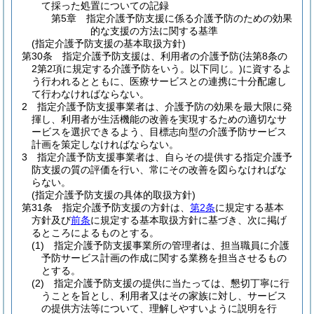
て採った処置についての記録
第5章
指定介護予防支援に係る介護予防のための効果
的な支援の方法に関する基準
(指定介護予防支援の基本取扱方針)
第30条
指定介護予防支援は、利用者の介護予防
(法第8条の
2第2項に規定する介護予防をいう。以下同じ。)
に資するよ
う行われるとともに、医療サービスとの連携に十分配慮し
て行わなければならない。
2
指定介護予防支援事業者は、介護予防の効果を最大限に発
揮し、利用者が生活機能の改善を実現するための適切なサ
ービスを選択できるよう、目標志向型の介護予防サービス
計画を策定しなければならない。
3
指定介護予防支援事業者は、自らその提供する指定介護予
防支援の質の評価を行い、常にその改善を図らなければな
らない。
(指定介護予防支援の具体的取扱方針)
第31条
指定介護予防支援の方針は、
第2条
に規定する基本
方針及び
前条
に規定する基本取扱方針に基づき、次に掲げ
るところによるものとする。
(1)
指定介護予防支援事業所の管理者は、担当職員に介護
予防サービス計画の作成に関する業務を担当させるもの
とする。
(2)
指定介護予防支援の提供に当たっては、懇切丁寧に行
うことを旨とし、利用者又はその家族に対し、サービス
の提供方法等について、理解しやすいように説明を行