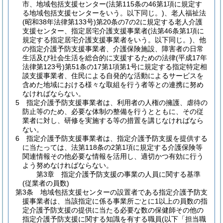
市、地域包括支援センター
(法第115条の46第1項に規定す
る地域包括支援センターをいう。以下同じ。)
、老人福祉法
(昭和38年法律第133号)
第20条の7の2に規定する老人介護
支援センター、指定居宅介護支援事業者
(法第46条第1項に
規定する指定居宅介護支援事業者をいう。以下同じ。)
、他
の指定介護予防支援事業者、介護保険施設、障害者の日常
生活及び社会生活を総合的に支援するための法律
(平成17年
法律第123号)
第51条の17第1項第1号に規定する指定特定相
談支援事業者、住民による自発的な活動によるサービスを
含めた地域における様々な取組を行う者等との連携に努め
なければならない。
5
指定介護予防支援事業者は、利用者の人権の擁護、虐待の
防止等のため、必要な体制の整備を行うとともに、その従
業者に対し、研修を実施する等の措置を講じなければなら
ない。
6
指定介護予防支援事業者は、指定介護予防支援を提供する
に当たっては、法第118条の2第1項に規定する介護保険等
関連情報その他必要な情報を活用し、適切かつ有効に行う
よう努めなければならない。
第3章
指定介護予防支援の事業の人員に関する基準
(従業者の員数)
第3条
地域包括支援センターの設置者である指定介護予防支
援事業者は、当該指定に係る事業所ごとに1以上の員数の指
定介護予防支援の提供に当たる必要な数の保健師その他の
指定介護予防支援に関する知識を有する職員
(以下「担当職