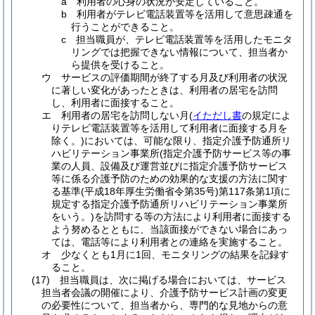
a
利用者の心身の状況が安定していること。
b
利用者がテレビ電話装置等を活用して意思疎通を
行うことができること。
c
担当職員が、テレビ電話装置等を活用したモニタ
リングでは把握できない情報について、担当者か
ら提供を受けること。
ウ
サービスの評価期間が終了する月及び利用者の状況
に著しい変化があったときは、利用者の居宅を訪問
し、利用者に面接すること。
エ
利用者の居宅を訪問しない月
(
イただし書
の規定によ
りテレビ電話装置等を活用して利用者に面接する月を
除く。)
においては、可能な限り、指定介護予防通所リ
ハビリテーション事業所
(指定介護予防サービス等の事
業の人員、設備及び運営並びに指定介護予防サービス
等に係る介護予防のための効果的な支援の方法に関す
る基準
(平成18年厚生労働省令第35号)
第117条第1項に
規定する指定介護予防通所リハビリテーション事業所
をいう。)
を訪問する等の方法により利用者に面接する
よう努めるとともに、当該面接ができない場合にあっ
ては、電話等により利用者との連絡を実施すること。
オ
少なくとも1月に1回、モニタリングの結果を記録す
ること。
(17)
担当職員は、次に掲げる場合においては、サービス
担当者会議の開催により、介護予防サービス計画の変更
の必要性について、担当者から、専門的な見地からの意