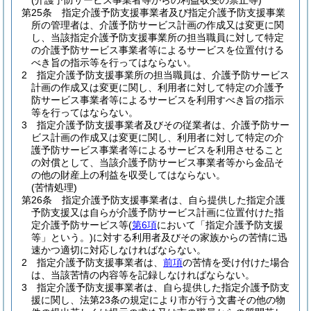
(介護予防サービス事業者等からの利益収受の禁止等)
第25条
指定介護予防支援事業者及び指定介護予防支援事業
所の管理者は、介護予防サービス計画の作成又は変更に関
し、当該指定介護予防支援事業所の担当職員に対して特定
の介護予防サービス事業者等によるサービスを位置付ける
べき旨の指示等を行ってはならない。
2
指定介護予防支援事業所の担当職員は、介護予防サービス
計画の作成又は変更に関し、利用者に対して特定の介護予
防サービス事業者等によるサービスを利用すべき旨の指示
等を行ってはならない。
3
指定介護予防支援事業者及びその従業者は、介護予防サー
ビス計画の作成又は変更に関し、利用者に対して特定の介
護予防サービス事業者等によるサービスを利用させること
の対償として、当該介護予防サービス事業者等から金品そ
の他の財産上の利益を収受してはならない。
(苦情処理)
第26条
指定介護予防支援事業者は、自ら提供した指定介護
予防支援又は自らが介護予防サービス計画に位置付けた指
定介護予防サービス等
(
第6項
において「指定介護予防支援
等」という。)
に対する利用者及びその家族からの苦情に迅
速かつ適切に対応しなければならない。
2
指定介護予防支援事業者は、
前項
の苦情を受け付けた場合
は、当該苦情の内容等を記録しなければならない。
3
指定介護予防支援事業者は、自ら提供した指定介護予防支
援に関し、法第23条の規定により市が行う文書その他の物