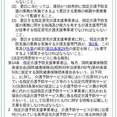
らないこと。
(2)
委託に当たっては、適切かつ効率的に指定介護予防支
援の業務が実施できるよう委託する業務の範囲や業務量
について配慮すること。
(3)
委託する指定居宅介護支援事業者は、指定介護予防支
援の業務に関する知識及び能力を有する介護支援専門員
が従事する指定居宅介護支援事業者でなければならない
こと。
(4)
委託する指定居宅介護支援事業者に対し、指定介護予
防支援の業務を実施する介護支援専門員が、
第2条
、この
章及び
次章
の規定
(
第31条第29号
の規定を除く。)
を遵守
するよう措置させなければならないこと。
(法定代理受領サービスに係る報告)
第14条
指定介護予防支援事業者は、毎月、国民健康保険団
体連合会
(国民健康保険法
(昭和33年法律第192号)
第45条第
5項に規定する国民健康保険団体連合会をいう。以下同
じ。)
に対し、介護予防サービス計画において位置付けられ
ている指定介護予防サービス等のうち法定代理受領サービ
ス
(法第53条第4項の規定により介護予防サービス費が利用
者に代わり当該指定介護予防サービス事業者に支払われる
場合の当該介護予防サービス費に係る指定介護予防サービ
スをいう。)
として位置付けたものに関する情報を記載した
文書を提出しなければならない。
2
指定介護予防支援事業者は、介護予防サービス計画に位置
付けられている基準該当介護予防サービスに係る特例介護