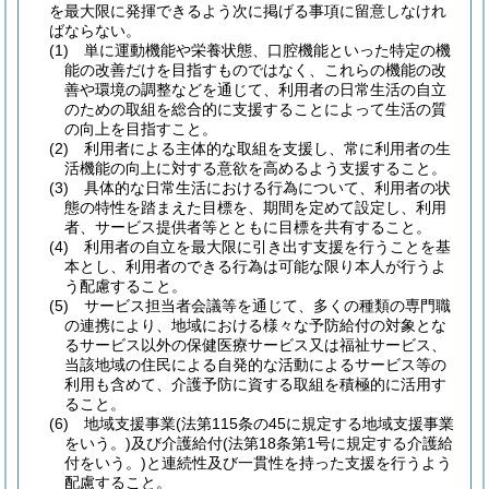
を最大限に発揮できるよう次に掲げる事項に留意しなけれ
ばならない。
(1)
単に運動機能や栄養状態、口腔機能といった特定の機
能の改善だけを目指すものではなく、これらの機能の改
善や環境の調整などを通じて、利用者の日常生活の自立
のための取組を総合的に支援することによって生活の質
の向上を目指すこと。
(2)
利用者による主体的な取組を支援し、常に利用者の生
活機能の向上に対する意欲を高めるよう支援すること。
(3)
具体的な日常生活における行為について、利用者の状
態の特性を踏まえた目標を、期間を定めて設定し、利用
者、サービス提供者等とともに目標を共有すること。
(4)
利用者の自立を最大限に引き出す支援を行うことを基
本とし、利用者のできる行為は可能な限り本人が行うよ
う配慮すること。
(5)
サービス担当者会議等を通じて、多くの種類の専門職
の連携により、地域における様々な予防給付の対象とな
るサービス以外の保健医療サービス又は福祉サービス、
当該地域の住民による自発的な活動によるサービス等の
利用も含めて、介護予防に資する取組を積極的に活用す
ること。
(6)
地域支援事業
(法第115条の45に規定する地域支援事業
をいう。)
及び介護給付
(法第18条第1号に規定する介護給
付をいう。)
と連続性及び一貫性を持った支援を行うよう
配慮すること。