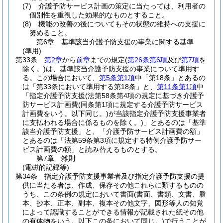
(7)
介護予防サービス計画の策定に当たっては、利用者の
個別性を重視した効果的なものとすること。
(8)
機能の改善の後についてもその状態の維持への支援に
努めること。
第6章
基準該当介護予防支援の事業に関する基準
(準用)
第33条
第2章
から
前章
までの規定
(
第26条第6項
及び
第7項
を
除く。)
は、基準該当介護予防支援の事業について準用す
る。
この場合において、
第5条第1項
中「第18条」とあるの
は「第33条において準用する第18条」と、
第11条第1項
中
「指定介護予防支援
(法第58条第4項の規定に基づき介護予
防サービス計画費
(同条第1項に規定する介護予防サービス
計画費をいう。以下同じ。)
が当該指定介護予防支援事業者
に支払われる場合に係るものを除く。)
」とあるのは「基準
該当介護予防支援」と、「介護予防サービス計画費の額」
とあるのは「法第59条第3項に規定する特例介護予防サー
ビス計画費の額」と読み替えるものとする。
第7章
雑則
(電磁的記録等)
第34条
指定介護予防支援事業者及び指定介護予防支援の提
供に当たる者は、作成、保存その他これらに類するものの
うち、この条例の規定において書面
(書面、書類、文書、謄
本、抄本、正本、副本、複本その他文字、図形等人の知覚
によって認識することができる情報が記載された紙その他
の有体物をいう。以下この条において同じ。)
で行うことが