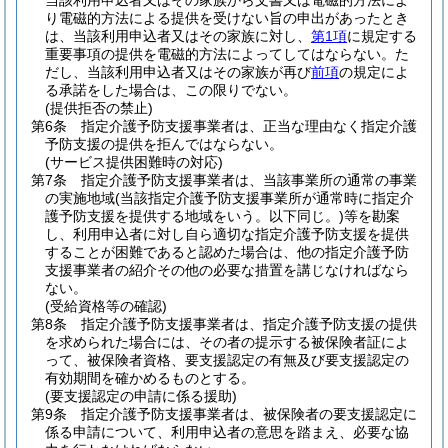
当該利用申込者又はその家族から文書又は電磁的方法によ
り電磁的方法による提供を受けない旨の申出があったとき
は、当該利用申込者又はその家族に対し、
第1項
に規定する
重要事項の提供を電磁的方法によってしてはならない。
た
だし、当該利用申込者又はその家族が再び
前項
の規定によ
る承諾をした場合は、この限りでない。
(提供拒否の禁止)
第6条
指定介護予防支援事業者は、正当な理由なく指定介護
予防支援の提供を拒んではならない。
(サービス提供困難時の対応)
第7条
指定介護予防支援事業者は、当該事業所の通常の事業
の実施地域
(当該指定介護予防支援事業所が通常時に指定介
護予防支援を提供する地域をいう。以下同じ。)
等を勘案
し、利用申込者に対し自ら適切な指定介護予防支援を提供
することが困難であると認めた場合は、他の指定介護予防
支援事業者の紹介その他の必要な措置を講じなければなら
ない。
(受給資格等の確認)
第8条
指定介護予防支援事業者は、指定介護予防支援の提供
を求められた場合には、その者の提示する被保険者証によ
って、被保険者資格、要支援認定の有無及び要支援認定の
有効期間を確かめるものとする。
(要支援認定の申請に係る援助)
第9条
指定介護予防支援事業者は、被保険者の要支援認定に
係る申請について、利用申込者の意思を踏まえ、必要な協