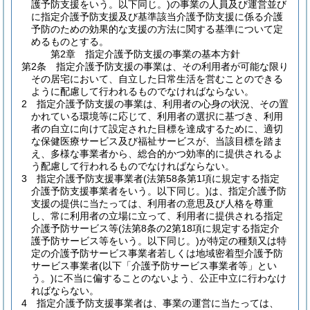
護予防支援をいう。以下同じ。)
の事業の人員及び運営並び
に指定介護予防支援及び基準該当介護予防支援に係る介護
予防のための効果的な支援の方法に関する基準について定
めるものとする。
第2章
指定介護予防支援の事業の基本方針
第2条
指定介護予防支援の事業は、その利用者が可能な限り
その居宅において、自立した日常生活を営むことのできる
ように配慮して行われるものでなければならない。
2
指定介護予防支援の事業は、利用者の心身の状況、その置
かれている環境等に応じて、利用者の選択に基づき、利用
者の自立に向けて設定された目標を達成するために、適切
な保健医療サービス及び福祉サービスが、当該目標を踏ま
え、多様な事業者から、総合的かつ効率的に提供されるよ
う配慮して行われるものでなければならない。
3
指定介護予防支援事業者
(法第58条第1項に規定する指定
介護予防支援事業者をいう。以下同じ。)
は、指定介護予防
支援の提供に当たっては、利用者の意思及び人格を尊重
し、常に利用者の立場に立って、利用者に提供される指定
介護予防サービス等
(法第8条の2第18項に規定する指定介
護予防サービス等をいう。以下同じ。)
が特定の種類又は特
定の介護予防サービス事業者若しくは地域密着型介護予防
サービス事業者
(以下「介護予防サービス事業者等」とい
う。)
に不当に偏することのないよう、公正中立に行わなけ
ればならない。
4
指定介護予防支援事業者は、事業の運営に当たっては、