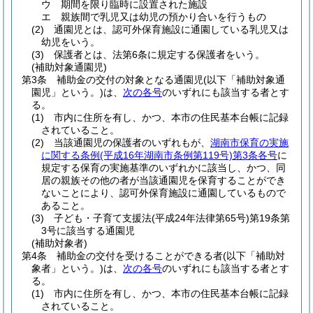
ウ
期間を限り臨時に設置された施設
エ
親族間で乳児又は幼児の預かり合いを行うもの
(2)
通園児とは、認可外保育施設に通園している乳児又は
幼児をいう。
(3)
保護者とは、法第6条に規定する保護者をいう。
(補助対象通園児)
第3条
補助金の交付の対象となる通園児
(以下「補助対象通
園児」という。)
は、
次の各号
のいずれにも該当する者とす
る。
(1)
市内に住所を有し、かつ、本市の住民基本台帳に記録
されていること。
(2)
当該通園児の保護者のいずれもが、
湖南市保育の実施
に関する条例
(平成16年湖南市条例第119号)
第3条各号
に
規定する保育の実施基準のいずれかに該当し、かつ、同
居の親族その他の者が当該通園児を保育することができ
ないことにより、認可外保育施設に通園しているもので
あること。
(3)
子ども・子育て支援法
(平成24年法律第65号)
第19条第
3号に該当する通園児
(補助対象者)
第4条
補助金の交付を受けることができる者
(以下「補助対
象者」という。)
は、
次の各号
のいずれにも該当する者とす
る。
(1)
市内に住所を有し、かつ、本市の住民基本台帳に記録
されていること。