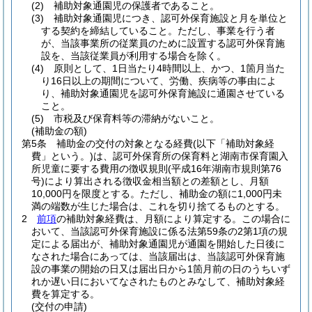
(2)
補助対象通園児の保護者であること。
(3)
補助対象通園児につき、認可外保育施設と月を単位と
する契約を締結していること。
ただし、事業を行う者
が、当該事業所の従業員のために設置する認可外保育施
設を、当該従業員が利用する場合を除く。
(4)
原則として、1日当たり4時間以上、かつ、1箇月当た
り16日以上の期間について、労働、疾病等の事由によ
り、補助対象通園児を認可外保育施設に通園させている
こと。
(5)
市税及び保育料等の滞納がないこと。
(補助金の額)
第5条
補助金の交付の対象となる経費
(以下「補助対象経
費」という。)
は、認可外保育所の保育料と湖南市保育園入
所児童に要する費用の徴収規則
(平成16年湖南市規則第76
号)
により算出される徴収金相当額との差額とし、月額
10,000円を限度とする。
ただし、補助金の額に1,000円未
満の端数が生じた場合は、これを切り捨てるものとする。
2
前項
の補助対象経費は、月額により算定する。
この場合に
おいて、当該認可外保育施設に係る法第59条の2第1項の規
定による届出が、補助対象通園児が通園を開始した日後に
なされた場合にあっては、当該届出は、当該認可外保育施
設の事業の開始の日又は届出日から1箇月前の日のうちいず
れか遅い日においてなされたものとみなして、補助対象経
費を算定する。
(交付の申請)