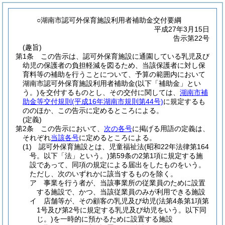
○湖南市認可外保育施設利用者補助金交付要綱
平成27年3月15日
告示第22号
(趣旨)
第1条
この告示は、認可外保育施設に通園している乳児及び
幼児の保護者の負担軽減を図るため、当該保護者に対し保
育料等の補助を行うことについて、予算の範囲内において
湖南市認可外保育施設利用者補助金
(以下「補助金」とい
う。)
を交付するものとし、その交付に関しては、
湖南市補
助金等交付規則
(平成16年湖南市規則第44号)
に規定するも
ののほか、この告示に定めるところによる。
(定義)
第2条
この告示において、
次の各号
に掲げる用語の定義は、
それぞれ
当該各号
に定めるところによる。
(1)
認可外保育施設とは、児童福祉法
(昭和22年法律第164
号。以下「法」という。)
第59条の2第1項に規定する施
設であって、同項の規定による届出をしたものをいう。
ただし、次のいずれかに該当するものを除く。
ア
事業を行う者が、当該事業所の従業員のために設置
する施設で、かつ、当該従業員のみが利用できる施設
イ
店舗等が、その顧客の乳児及び幼児
(法第4条第1項第
1号及び第2号に規定する乳児及び幼児をいう。以下同
じ。)
を一時的に預かるために設置する施設