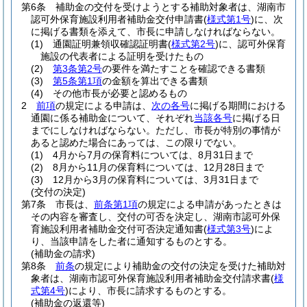
第6条
補助金の交付を受けようとする補助対象者は、湖南市
認可外保育施設利用者補助金交付申請書
(
様式第1号
)
に、次
に掲げる書類を添えて、市長に申請しなければならない。
(1)
通園証明兼領収確認証明書
(
様式第2号
)
に、認可外保育
施設の代表者による証明を受けたもの
(2)
第3条第2号
の要件を満たすことを確認できる書類
(3)
第5条第1項
の金額を算出できる書類
(4)
その他市長が必要と認めるもの
2
前項
の規定による申請は、
次の各号
に掲げる期間における
通園に係る補助金について、それぞれ
当該各号
に掲げる日
までにしなければならない。
ただし、市長が特別の事情が
あると認めた場合にあっては、この限りでない。
(1)
4月から7月の保育料については、8月31日まで
(2)
8月から11月の保育料については、12月28日まで
(3)
12月から3月の保育料については、3月31日まで
(交付の決定)
第7条
市長は、
前条第1項
の規定による申請があったときは
その内容を審査し、交付の可否を決定し、湖南市認可外保
育施設利用者補助金交付可否決定通知書
(
様式第3号
)
によ
り、当該申請をした者に通知するものとする。
(補助金の請求)
第8条
前条
の規定により補助金の交付の決定を受けた補助対
象者は、湖南市認可外保育施設利用者補助金交付請求書
(
様
式第4号
)
により、市長に請求するものとする。
(補助金の返還等)