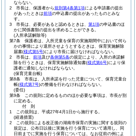
ならない。
2
市長は、保護者から
規則第4条第1項
による申請書の提出
があったときは
前項
の申込書の提出があったものとみな
す。
3
市長は、必要があると認めるときは、
第1項
の申込書のほ
かに関係書類の提出を求めることができる。
(入所承諾解除等)
第7条
保護者は、入所児童を保育の実施期間中において何ら
かの事情により退所させようとするときは、保育実施解除
届書
(
様式第5号
)
により市長に届けなければならない。
2
市長は、
前項
及び
条例第5条
の規定により、入所の承諾解
除を行うときは、保育実施解除通知書
(
様式第6号
)
により保
護者に通知しなければならない。
(保育児童台帳)
第8条
市長は、入所承諾を行った児童について、保育児童台
帳
(
様式第7号
)
の整備を行わなければならない。
(委任)
第9条
この規則に定めるもののほか必要な事項は、市長が別
に定める。
付
則
1
この規則は、平成27年4月1日から施行する。
(経過措置)
2
この規則による改正後の湖南市保育の実施に関する規則の
規定は、公布日以後に実施を行う保育について適用し、同
日前までに実施を行う保育については、なお従前の例によ