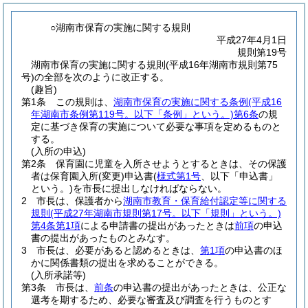
○湖南市保育の実施に関する規則
平成27年4月1日
規則第19号
湖南市保育の実施に関する規則(平成16年湖南市規則第75
号)の全部を次のように改正する。
(趣旨)
第1条
この規則は、
湖南市保育の実施に関する条例
(平成16
年湖南市条例第119号。以下「条例」という。)
第6条
の規
定に基づき保育の実施について必要な事項を定めるものと
する。
(入所の申込)
第2条
保育園に児童を入所させようとするときは、その保護
者は保育園入所
(変更)
申込書
(
様式第1号
、以下「申込書」
という。)
を市長に提出しなければならない。
2
市長は、保護者から
湖南市教育・保育給付認定等に関する
規則
(平成27年湖南市規則第17号。以下「規則」という。)
第4条第1項
による申請書の提出があったときは
前項
の申込
書の提出があったものとみなす。
3
市長は、必要があると認めるときは、
第1項
の申込書のほ
かに関係書類の提出を求めることができる。
(入所承諾等)
第3条
市長は、
前条
の申込書の提出があったときは、公正な
選考を期するため、必要な審査及び調査を行うものとす