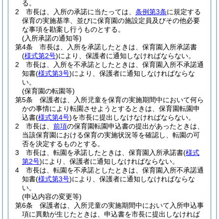
る。
2
市長は、入所の承諾に当たっては、
条例第3条
に規定する
保育の実施基準、並びに保育園の施設定員及びその他必要
な事項を勘案し行うものとする。
(入所承諾の通知等)
第4条
市長は、入所を承諾したときは、保育園入所承諾書
(
様式第2号
)
により、保護者に通知しなければならない。
2
市長は、入所を不承諾としたときは、保育園入所不承諾通
知書
(
様式第3号
)
により、保護者に通知しなければならな
い。
(保育園の転園等)
第5条
保護者は、入所児童を保育の実施期間中において何ら
かの事情により転園させようとするときは、保育園転園申
込書
(
様式第4号
)
を市長に提出しなけなければならない。
2
市長は、
前項
の保育園転園申込書の提出があったときは、
当該保育園における保育の実施状況等を確認し、転園の可
否を決定するものとする。
3
市長は、転園を承諾したときは、保育園入所承諾書
(
様式
第2号
)
により、保護者に通知しなければならない。
4
市長は、転園を不承諾としたときは、保育園入所不承諾通
知書
(
様式第3号
)
により、保護者に通知しなければならな
い。
(申込内容の変更等)
第6条
保護者は、入所児童の実施期間中において入所申込事
項に異動が生じたときは、申込書を市長に提出しなければ