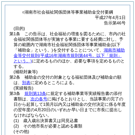
○湖南市社会福祉関係団体等事業補助金交付要綱
平成27年4月1日
告示第46号
(目的)
第1条
この告示は、社会福祉の増進を図るために、市内の社
会福祉関係団体等が実施する事業に要する経費に対し、予
算の範囲内で湖南市社会福祉関係団体等事業補助金
(以下
「補助金」という。)
を交付することについて、
湖南市補助
金等交付規則
(平成16年湖南市規則第44号。以下「規則」
という。)
に定めるもののほか、必要な事項を定めるものと
する。
(補助対象等)
第2条
補助金の交付の対象となる福祉団体及び補助金の額
は、
別表
に定めるところによる。
(実績報告)
第3条
規則第13条
に規定する補助事業等実績報告書の添付
書類は、
次の各号
に掲げるとおりとし、当該事業の完了の
日から起算して1箇月以内又は補助金の交付決定に係る年度
の翌年度の4月20日のいずれか早い日までに市長に提出し
なければならない。
(1)
歳入歳出決算書又は同見込書
(2)
その他市長が必要と認める書類
(その他)