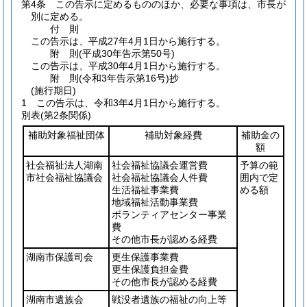
第4条
この告示に定めるもののほか、必要な事項は、市長が
別に定める。
付
則
この告示は、平成27年4月1日から施行する。
附
則
(平成30年
告示第50号)
この告示は、平成30年4月1日から施行する。
附
則
(令和3年
告示第16号)
抄
(施行期日)
1
この告示は、令和3年4月1日から施行する。
別表
(第2条関係)
補助対象福祉団体
補助対象経費
補助金の
額
社会福祉法人湖南
社会福祉協議会運営費
予算の範
市社会福祉協議会
社会福祉協議会人件費
囲内で定
生活福祉事業費
める額
地域福祉活動事業費
ボランティアセンター事業
費
その他市長が認める経費
湖南市保護司会
更生保護事業費
更生保護負担金費
その他市長が認める経費
湖南市遺族会
戦没者遺族の福祉の向上等