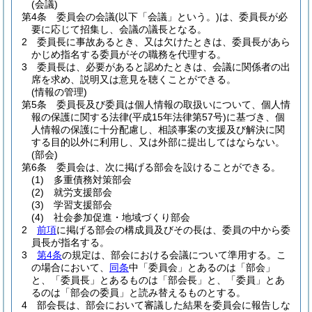
(会議)
第4条
委員会の会議
(以下「会議」という。)
は、委員長が必
要に応じて招集し、会議の議長となる。
2
委員長に事故あるとき、又は欠けたときは、委員長があら
かじめ指名する委員がその職務を代理する。
3
委員長は、必要があると認めたときは、会議に関係者の出
席を求め、説明又は意見を聴くことができる。
(情報の管理)
第5条
委員長及び委員は個人情報の取扱いについて、個人情
報の保護に関する法律
(平成15年法律第57号)
に基づき、個
人情報の保護に十分配慮し、相談事案の支援及び解決に関
する目的以外に利用し、又は外部に提出してはならない。
(部会)
第6条
委員会は、次に掲げる部会を設けることができる。
(1)
多重債務対策部会
(2)
就労支援部会
(3)
学習支援部会
(4)
社会参加促進・地域づくり部会
2
前項
に掲げる部会の構成員及びその長は、委員の中から委
員長が指名する。
3
第4条
の規定は、部会における会議について準用する。
こ
の場合において、
同条
中「委員会」とあるのは「部会」
と、「委員長」とあるものは「部会長」と、「委員」とあ
るのは「部会の委員」と読み替えるものとする。
4
部会長は、部会において審議した結果を委員会に報告しな