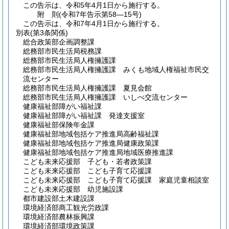
この告示は、令和5年4月1日から施行する。
附
則
(令和7年
告示第58―15号)
この告示は、令和7年4月1日から施行する。
別表
(第3条関係)
総合政策部企画調整課
総務部市民生活局税務課
総務部市民生活局人権擁護課
総務部市民生活局人権擁護課 みくも地域人権福祉市民交
流センター
総務部市民生活局人権擁護課 夏見会館
総務部市民生活局人権擁護課 いしべ交流センター
健康福祉部障がい福祉課
健康福祉部障がい福祉課 発達支援室
健康福祉部保険年金課
健康福祉部地域包括ケア推進局高齢福祉課
健康福祉部地域包括ケア推進局健康政策課
健康福祉部地域包括ケア推進局地域医療推進課
こども未来応援部 子ども・若者政策課
こども未来応援部 こども子育て応援課
こども未来応援部 こども子育て応援課 家庭児童相談室
こども未来応援部 幼児施設課
都市建設部土木建設課
環境経済部商工観光労政課
環境経済部農林振興課
環境経済部環境政策課