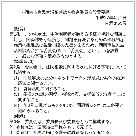
○湖南市住民生活相談総合推進委員会設置要綱
平成27年4月1日
告示第55号
(趣旨)
第1条
この告示は、生活困窮者が抱える多様で複雑な問題に
対し、関係課等が連携し、問題を解決するための積極的な
施策の推進及び生活再建の支援を図るため、湖南市住民生
活相談総合推進委員会
(以下「委員会」という。)
を設置
し、必要な事項を定めるものとする。
(協議事項)
第2条
委員会は、住民相談に関する次に掲げる事項について
協議する。
(1)
問題解決のためのネットワークの形成及び具体的な対
応策に関すること。
(2)
啓発活動に関すること。
(3)
委員の知識の習得、相談対応、支援策等の技術向上に
関すること。
(4)
前3号
に掲げるもののほか、問題解決のために必要と
認められること。
(組織)
第3条
委員会は、委員長及び委員をもって構成する。
2
委員長は、健康福祉部長をもって充てる。
3
委員は、
別表
に掲げる課等の職員をもって充てる。