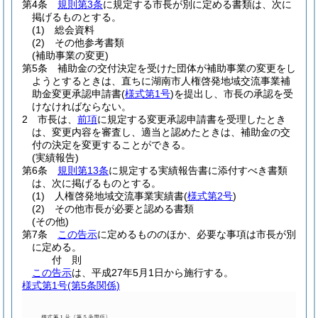
第4条
規則第3条
に規定する市長が別に定める書類は、次に
掲げるものとする。
(1)
総会資料
(2)
その他参考書類
(補助事業の変更)
第5条
補助金の交付決定を受けた団体が補助事業の変更をし
ようとするときは、直ちに湖南市人権啓発地域交流事業補
助金変更承認申請書
(
様式第1号
)
を提出し、市長の承認を受
けなければならない。
2
市長は、
前項
に規定する変更承認申請書を受理したとき
は、変更内容を審査し、適当と認めたときは、補助金の交
付の決定を変更することができる。
(実績報告)
第6条
規則第13条
に規定する実績報告書に添付すべき書類
は、次に掲げるものとする。
(1)
人権啓発地域交流事業実績書
(
様式第2号
)
(2)
その他市長が必要と認める書類
(その他)
第7条
この告示
に定めるもののほか、必要な事項は市長が別
に定める。
付
則
この告示
は、平成27年5月1日から施行する。
様式第1号
(第5条関係)