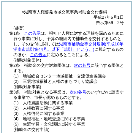
○湖南市人権啓発地域交流事業補助金交付要綱
平成27年5月1日
告示第59―2号
(趣旨)
第1条
この告示
は、福祉と人権に対する理解を深めるために
行う事業に対し、予算の範囲内で補助金を交付するものと
し、その交付に関しては
湖南市補助金等交付規則
(平成16年
湖南市規則第44号。以下「規則」という。)
に規定するもの
のほか、
この告示
に定めるところによる。
(補助対象団体)
第2条
補助金の交付対象団体は、
次の各号
に該当する団体と
する。
(1)
地域総合センター地域福祉・交流促進協議会
(2)
三雲地域福祉と人権のまちづくり協議会
(補助対象事業)
第3条
補助対象となる事業は、
次の各号
のいずれかに該当す
る事業で、市長が認めるものとする。
(1)
人権擁護活動に関する事業
(2)
人権教育に関する事業
(3)
人権啓発に関する事業
(4)
地域福祉・地域交流に関する事業
(5)
生涯学習・文化活動に関する事業
(補助金の交付申請)