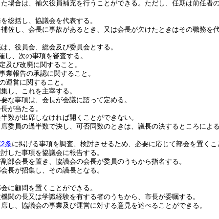
じた場合は、補欠役員補充を行うことができる。
ただし、任期は前任者
務を総括し、協議会を代表する。
を補佐し、会長に事故があるとき、又は会長が欠けたときはその職務を
議は、役員会、総会及び委員会とする。
催し、次の事項を審査する。
定及び改廃に関すること。
事業報告の承認に関すること。
の運営に関すること。
招集し、これを主宰する。
必要な事項は、会長が会議に諮って定める。
会長が当たる。
過半数が出席しなければ開くことができない。
出席委員の過半数で決し、可否同数のときは、議長の決するところによ
2条
に掲げる事項を調査、検討させるため、必要に応じて部会を置くこ
検討した事項を協議会に報告する。
び副部会長を置き、協議会の会長が委員のうちから指名する。
部会長が招集し、その議長となる。
部会に顧問を置くことができる。
政機関の長又は学識経験を有する者のうちから、市長が委嘱する。
出席し、協議会の事業及び運営に対する意見を述べることができる。