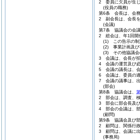
2
委員に欠員が生
(役員の職務)
第6条
会長は、会
2
副会長は、会長
(会議)
第7条
協議会の会
2
総会は、年1回開
(1)
この告示の制
(2)
事業計画及び
(3)
その他協議会
3
会議は、会長が
4
会議の運営及び
5
会議の議長は、
6
会議は、委員の
7
会議の議事は、
(部会)
第8条
協議会は、
第
2
部会は、調査、
3
部会に部会長及
4
部会の会議は、
(顧問)
第9条
協議会及び
2
顧問は、関係行
3
顧問は、会議に
(事務局)