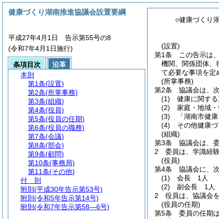
健康づくり湖南推進協議会設置要綱
○健康づくり
平成27年4月1日 告示第55号の8
(設置)
(令和7年4月1日施行)
第1条
この告示は
機関、関係団体、
条項目次
沿革
て必要な事項を定
本則
(所掌事務)
第1条
(設置)
第2条
協議会は、
第2条
(所掌事務)
(1)
健康に関する
第3条
(組織)
(2)
家庭・地域・
第4条
(役員)
(3)
「湖南市健康
第5条
(役員の任期)
(4)
その他健康づ
第6条
(役員の職務)
(組織)
第7条
(会議)
第3条
協議会は、委
第8条
(部会)
2
委員は、学識経
第9条
(顧問)
(役員)
第10条
(事務局)
第4条
協議会に、
第11条
(その他)
(1)
会長 1人
付 則
(2)
副会長 1人
附則
(平成30年告示第53号)
2
役員は、協議会
附則
(令和5年告示第14号)
(役員の任期)
附則
(令和7年告示第58―6号)
第5条
委員の任期