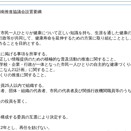
湖南推進協議会設置要綱
、市民一人ひとりが健康について正しい知識を持ち、生涯を通した健康
行政等が共同して、健康寿命を延伸するための方策に取り組むこととし
めることを目的とする。
次に掲げる事項を所掌する。
正しい情報提供のための積極的な普及活動の推進に関すること。
学校・企業・行政が一体となった市民一人ひとりの自主的な健康づくり
こなん21計画」に関すること。
くりの推進に関すること。
員25人以内で組織する。
験者、団体・組織の代表者、市民の代表者及び関係行政機関職員等のう
次の役員を置く。
を構成する委員の互選により決定する。
は2年とし、再任を妨げない。