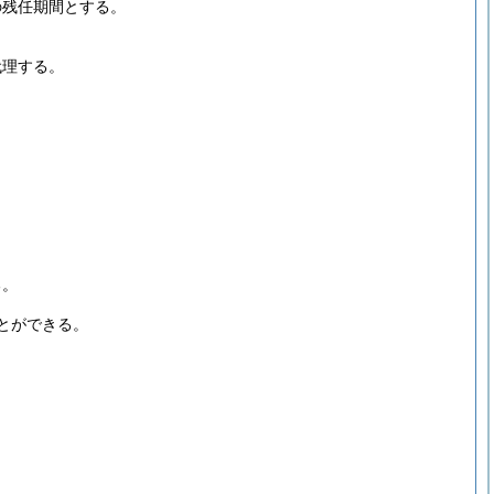
の残任期間とする。
代理する。
る。
とができる。