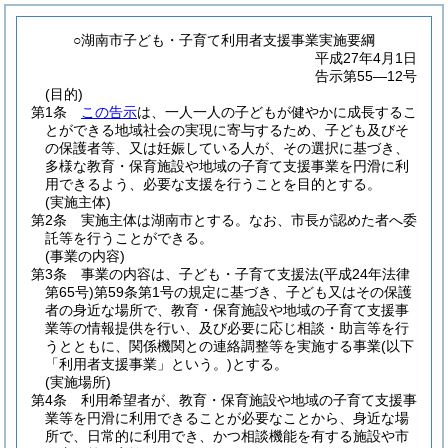
○湖南市子ども・子育て利用者支援事業実施要綱
平成27年4月1日
告示第55―12号
(目的)
第1条
この告示
は、一人一人の子どもが健やかに成長するこ
とができる地域社会の実現に寄与するため、子ども及びそ
の保護者等、又は妊娠している人が、その選択に基づき、
多様な教育・保育施設や地域の子育て支援事業を円滑に利
用できるよう、必要な支援を行うことを目的とする。
(実施主体)
第2条
実施主体は湖南市とする。
なお、市長が認めた者へ委
託等を行うことができる。
(事業の内容)
第3条
事業の内容は、子ども・子育て支援法
(平成24年法律
第65号)
第59条第1号の規定に基づき、子ども又はその保護
者の身近な場所で、教育・保育施設や地域の子育て支援事
業等の情報提供を行い、及び必要に応じ相談・助言等を行
うとともに、関係機関との連絡調整等を実施する事業
(以下
「利用者支援事業」という。)
とする。
(実施場所)
第4条
利用希望者が、教育・保育施設や地域の子育て支援事
業等を円滑に利用できることが必要なことから、身近な場
所で、日常的に利用でき、かつ相談機能を有する施設や市