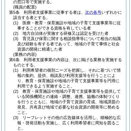
の窓口等で実施する。
(職員の配置)
第5条
利用者支援事業に従事する者は、
次の各号
いずれかに
該当する者とする。
(1)
医療・教育・保育施設や地域の子育て支援事業等に従
事することができる資格を有している者
(2)
地方自治体が実施する研修又は認定を受けた者
(3)
育児及び保育に関する相談指導等について相当の知識
及び経験を有する者であって、地域の子育て事情と社会
資源の開発に精通した者
(業務の内容)
第6条
利用者支援事業の内容は、次に掲げる業務を実施する
ものとする。
(1)
利用希望者の個別ニーズを把握し、それに基づいて情
報の集約、提供、相談及び利用支援等を行うことによ
り、教育・保育施設や地域の子育て支援事業等を円滑に
利用できるよう実施すること。
(2)
教育・保育施設や地域の子育て支援事業等を提供して
いる関係機関との連絡・調整、連携、協働の体制づくり
を行うとともに、地域の子育て資源の育成、地域課題の
発見、共有及び地域で必要な社会資源の開発等に努める
こと。
(3)
リーフレットその他の広告媒体を活用し、積極的な広
報・啓発活動を実施し、広く利用希望者に周知を図るこ
と。