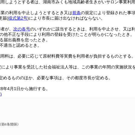
利用しようとする者は、湖南市みくも地域高齢者生きがいサロン事業利
事業の利用を中止しようとするとき又は
前条
の規定により登録された事
更届
(
様式第2号
)
により市長に届け出なければならない。
用者が、
次の各号
のいずれかに該当するときは、利用を中止させ、又は
の他不正な手段により利用の登録を受けたことが明らかになったとき。
る届出義務を怠ったとき。
不適当と認めるとき。
利用料は、必要に応じて原材料費等実費を利用者が負担するものとする
定により事業を受託した社会福祉法人等は、この事業の年間の実施状況
定めるもののほか、必要な事項は、その都度市長が定める。
28年4月1日から施行する。
)