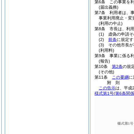
第6条
この事業を
(届出義務)
第7条
利用者は、
事業利用廃止・変
(利用の中止)
第8条
市長は、利
(1)
虚偽の申請そ
(2)
前条
に規定す
(3)
その他市長が
(利用料)
第9条
事業に係る
(報告)
第10条
第2条
の規
(その他)
第11条
この要綱
に
附
則
この告示
は、平成
様式第1号
(第6条関係