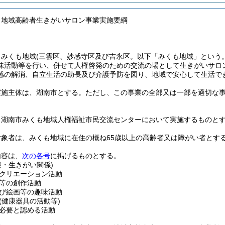
も地域高齢者生きがいサロン事業実施要綱
、みくも地域
(三雲区、妙感寺区及び吉永区。以下「みくも地域」という。
味活動等を行い、併せて人権啓発のための交流の場として生きがいサロ
感の解消、自立生活の助長及び介護予防を図り、地域で安心して生活で
実施主体は、湖南市とする。
ただし、この事業の全部又は一部を適切な
、湖南市みくも地域人権福祉市民交流センターにおいて実施するものと
対象者は、みくも地域に在住の概ね65歳以上の高齢者又は障がい者とす
内容は、
次の各号
に掲げるものとする。
康・生きがい関係)
クリエーション活動
等の創作活動
び絵画等の趣味活動
(健康器具の活動等)
必要と認める活動