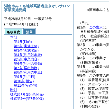
湖南市みくも地域高齢者生きがいサロン
事業実施要綱
○湖南市みく
平成28年3月30日 告示第25号
(目的)
(平成28年4月1日施行)
第1条
この告示
は
日常動作訓練や趣
条項目次
沿革
持し、社会的孤立
本則
(実施主体)
第1条
(目的)
第2条
この事業の
第2条
(実施主体)
ができる。
第3条
(実施場所)
(実施場所)
第4条
(利用対象者)
第3条
この事業は
第5条
(事業内容)
(利用対象者)
第6条
(利用の登録)
第4条
この事業の
第7条
(届出義務)
(事業内容)
第8条
(利用の中止)
第5条
この事業の
第9条
(利用料)
(1)
教養講座
(健
第10条
(報告)
(2)
スポーツ・レ
第11条
(その他)
(3)
陶芸及び園芸
附則
(4)
手芸、木工及
様式第1号
(第6条関係)
(5)
日常動作訓練
様式第2号
(第7条関係)
(6)
その他市長が
(利用の登録)