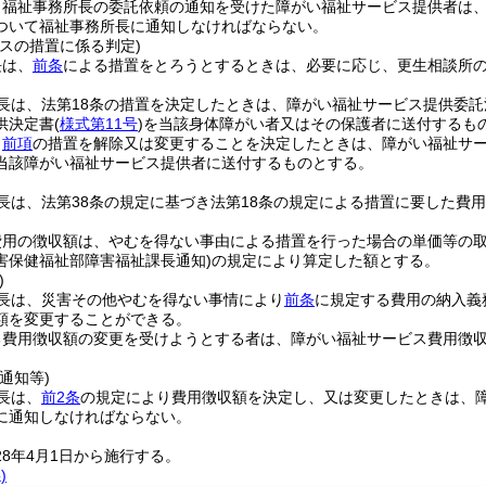
り福祉事務所長の委託依頼の通知を受けた障がい福祉サービス提供者は
ついて福祉事務所長に通知しなければならない。
スの措置に係る判定)
長は、
前条
による措置をとろうとするときは、必要に応じ、更生相談所
長は、法第18条の措置を決定したときは、障がい福祉サービス提供委託
供決定書
(
様式第11号
)
を当該身体障がい者又はその保護者に送付するも
、
前項
の措置を解除又は変更することを決定したときは、障がい福祉サ
当該障がい福祉サービス提供者に送付するものとする。
長は、法第38条の規定に基づき法第18条の規定による措置に要した費
。
費用の徴収額は、やむを得ない事由による措置を行った場合の単価等の
害保健福祉部障害福祉課長通知)
の規定により算定した額とする。
)
長は、災害その他やむを得ない事情により
前条
に規定する費用の納入義
額を変更することができる。
る費用徴収額の変更を受けようとする者は、障がい福祉サービス費用徴
通知等)
長は、
前2条
の規定により費用徴収額を決定し、又は変更したときは、
に通知しなければならない。
28年4月1日から施行する。
)