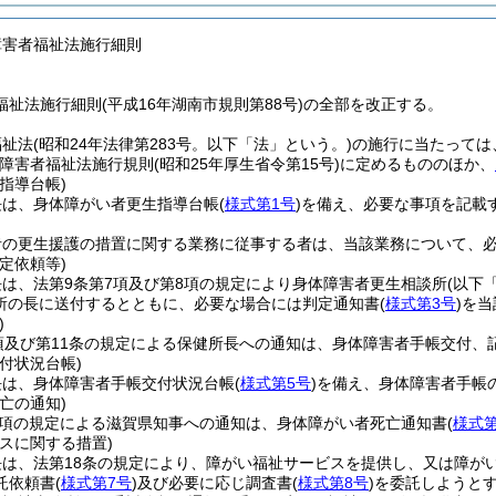
障害者福祉法施行細則
祉法施行細則(平成16年湖南市規則第88号)の全部を改正する。
福祉法
(昭和24年法律第283号。以下「法」という。)
の施行に当たっては
障害者福祉法施行規則
(昭和25年厚生省令第15号)
に定めるもののほか、
指導台帳)
長は、身体障がい者更生指導台帳
(
様式第1号
)
を備え、必要な事項を記載
者の更生援護の措置に関する業務に従事する者は、当該業務について、
定依頼等)
は、法第9条第7項及び第8項の規定により身体障害者更生相談所
(以下
所の長に送付するとともに、必要な場合には判定通知書
(
様式第3号
)
を当
)
項及び第11条の規定による保健所長への通知は、身体障害者手帳交付、
付状況台帳)
長は、身体障害者手帳交付状況台帳
(
様式第5号
)
を備え、身体障害者手帳
亡の通知)
2項の規定による滋賀県知事への通知は、身体障がい者死亡通知書
(
様式第
スに関する措置)
長は、法第18条の規定により、障がい福祉サービスを提供し、又は障が
託依頼書
(
様式第7号
)
及び必要に応じ調査書
(
様式第8号
)
を委託しようと