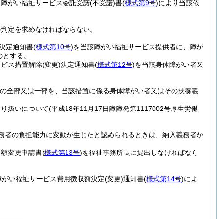
、障がい福祉サービス委託受諾
(不受諾)
書
(
様式第9号
)
により当該依
の判定を求めなければならない。
決定通知書
(
様式第10号
)
を当該障がい福祉サービス提供者に、障が
のとする。
ービス措置解除
(変更)
決定通知書
(
様式第12号
)
を当該身体障がい者又
用の全部又は一部を、当該措置に係る身体障がい者又はその扶養義
取り扱いについて
(平成18年11月17日障障発第1117002号厚生労働
務者の負担能力に変動が生じたと認められるときは、納入義務者か
収額変更申請書
(
様式第13号
)
を福祉事務所長に提出しなければなら
障がい福祉サービス費用徴収額決定
(変更)
通知書
(
様式第14号
)
によ