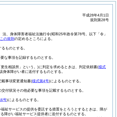
平成28年4月1日
規則第28号
、法、身体障害者福祉法施行令
(昭和25年政令第78号。以下「令」
この規則
の定めるところによる。
するものとする。
必要な事項を記録するものとする。
「更生相談所」という。)
に判定を求めるときは、判定依頼書
(
様式
該身体障がい者に送付するものとする。
記載事項変更通知書
(
様式第4号
)
によるものとする。
の交付状況その他必要な事項を記載するものとする。
6号
)
によるものとする。
い福祉サービスの提供を委託する措置をとろうとするときは、障が
する障がい福祉サービス提供者に送付するものとする。