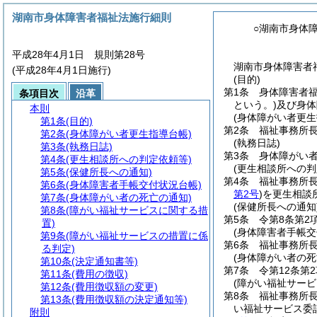
湖南市身体障害者福祉法施行細則
○湖南市身体
平成28年4月1日 規則第28号
湖南市身体障害者福
(平成28年4月1日施行)
(目的)
第1条
身体障害者
条項目次
沿革
という。)
及び身体
本則
(身体障がい者更生
第1条
(目的)
第2条
福祉事務所
第2条
(身体障がい者更生指導台帳)
(執務日誌)
第3条
(執務日誌)
第3条
身体障がい
第4条
(更生相談所への判定依頼等)
(更生相談所への判
第5条
(保健所長への通知)
第4条
福祉事務所長
第6条
(身体障害者手帳交付状況台帳)
第2号
)
を更生相談
第7条
(身体障がい者の死亡の通知)
(保健所長への通知
第8条
(障がい福祉サービスに関する措
第5条
令第8条第2
置)
(身体障害者手帳交
第9条
(障がい福祉サービスの措置に係
第6条
福祉事務所
る判定)
(身体障がい者の死
第10条
(決定通知書等)
第7条
令第12条第
第11条
(費用の徴収)
(障がい福祉サービ
第12条
(費用徴収額の変更)
第8条
福祉事務所
第13条
(費用徴収額の決定通知等)
い福祉サービス委
附則