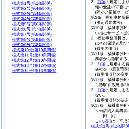
2
前項
の規定によ
様式第1号
(第2条関係)
頼の受託の可否に
様式第2号
(第4条関係)
(障がい福祉サービ
様式第3号
(第4条関係)
第9条
福祉事務所
様式第4号
(第5条関係)
(決定通知書等)
様式第5号
(第6条関係)
第10条
福祉事務所
様式第6号
(第7条関係)
い福祉サービス提
様式第7号
(第8条関係)
2
福祉事務所長は
様式第8号
(第8条関係)
はその保護者及び
様式第9号
(第8条関係)
(費用の徴収)
様式第10号
(第10条関係)
第11条
福祉事務所
様式第11号
(第10条関係)
務者から徴収する
様式第12号
(第10条関係)
2
前項
に規定する
様式第13号
(第12条関係)
省社会・援護局障
様式第14号
(第13条関係)
(費用徴収額の変更
第12条
福祉事務所
ら徴収する費用の
2
前項
の規定によ
ない。
(費用徴収額の決定
第13条
福祉事務所
り当該納入義務者
附
則
この規則
は、平成
様式第1号
(第2条関係