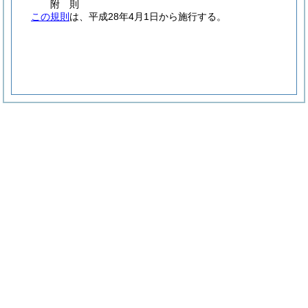
附
則
この規則
は、平成28年4月1日から施行する。