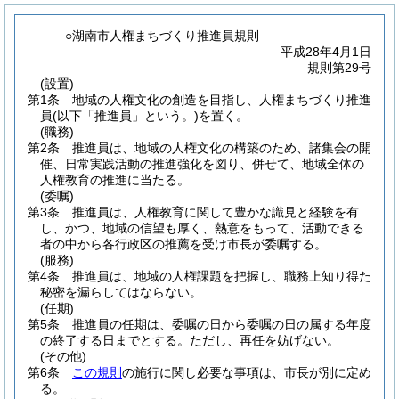
○湖南市人権まちづくり推進員規則
平成28年4月1日
規則第29号
(設置)
第1条
地域の人権文化の創造を目指し、人権まちづくり推進
員
(以下「推進員」という。)
を置く。
(職務)
第2条
推進員は、地域の人権文化の構築のため、諸集会の開
催、日常実践活動の推進強化を図り、併せて、地域全体の
人権教育の推進に当たる。
(委嘱)
第3条
推進員は、人権教育に関して豊かな識見と経験を有
し、かつ、地域の信望も厚く、熱意をもって、活動できる
者の中から各行政区の推薦を受け市長が委嘱する。
(服務)
第4条
推進員は、地域の人権課題を把握し、職務上知り得た
秘密を漏らしてはならない。
(任期)
第5条
推進員の任期は、委嘱の日から委嘱の日の属する年度
の終了する日までとする。
ただし、再任を妨げない。
(その他)
第6条
この規則
の施行に関し必要な事項は、市長が別に定め
る。