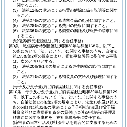
(2)
法第11条の規定による老人ホームへの入所等の措置に
関すること。
(3)
法第12条の規定による措置の解除に係る説明等に関す
ること。
(4)
法第27条の規定による遺留金品の処分に関すること。
(5)
法第28条の規定による費用の徴収に関すること。
(6)
法第36条の規定による調査の嘱託及び報告の請求に関
すること。
(戦傷病者特別援護法に関する委任事務)
第9条
戦傷病者特別援護法
(昭和38年法律第168号。以下こ
の条において「法」という。)
に関する事務のうち、自治法
第153条第2項の規定により、福祉事務所長に委任する事務
は、次のとおりとする。
(1)
法第20条第1項の規定による更生医療の給付に関する
こと。
(2)
法第21条の規定による補装具の支給及び修理に関する
こと。
(母子及び父子並びに寡婦福祉法に関する委任事務)
第10条
母子及び父子並びに寡婦福祉法
(昭和39年法律第129
号。以下この条において「法」という。)
に関する事務のう
ち、自治法第153条第2項の規定により、法第13条及び第31
条の6並びに第32条の規定による母子福祉資金及び父子福
祉資金並びに寡婦福祉資金の貸付けに係る申請等の受理及
び進達に関する事務を、福祉事務所長に委任する。
(障害者の日常生活及び社会生活を総合的に支援するための