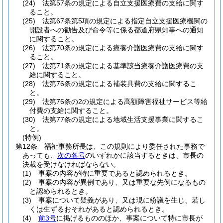
(24)
法第57条の規定による自立支援医療費の支給に関す
ること。
(25)
法第67条第5項の規定による指定自立支援医療機関の
開設者への勧告及び命令等に係る都道府県知事への通知
に関すること。
(26)
法第70条の規定による療養介護医療費の支給に関す
ること。
(27)
法第71条の規定による基準該当療養介護医療費の支
給に関すること。
(28)
法第76条の規定による補装具費の支給に関するこ
と。
(29)
法第76条の2の規定による高額障害福祉サービス等給
付費の支給に関すること。
(30)
法第77条の規定による地域生活支援事業に関するこ
と。
(特例)
第12条
福祉事務所長は、この規則により委任された事務で
あっても、
次の各号
のいずれかに該当するときは、市長の
決裁を受けなければならない。
(1)
事案の内容が特に重要であると認められるとき。
(2)
事案の内容が異例であり、又は重要な先例になるもの
と認められるとき。
(3)
事案について疑義があり、又は現に紛議を生じ、若し
くは生ずるおそれがあると認められるとき。
(4)
前3号
に掲げるもののほか、事案について特に市長が