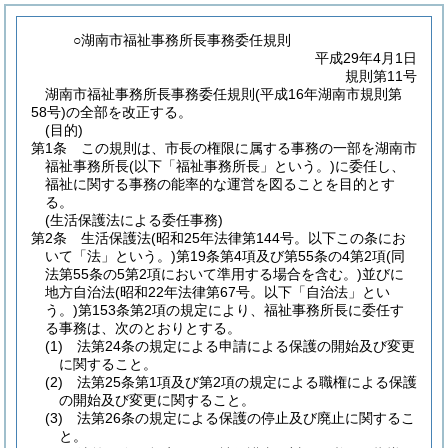
○湖南市福祉事務所長事務委任規則
平成29年4月1日
規則第11号
湖南市福祉事務所長事務委任規則(平成16年湖南市規則第
58号)の全部を改正する。
(目的)
第1条
この規則は、市長の権限に属する事務の一部を湖南市
福祉事務所長
(以下「福祉事務所長」という。)
に委任し、
福祉に関する事務の能率的な運営を図ることを目的とす
る。
(生活保護法による委任事務)
第2条
生活保護法
(昭和25年法律第144号。以下この条にお
いて「法」という。)
第19条第4項及び第55条の4第2項
(同
法第55条の5第2項において準用する場合を含む。)
並びに
地方自治法
(昭和22年法律第67号。以下「自治法」とい
う。)
第153条第2項の規定により、福祉事務所長に委任す
る事務は、次のとおりとする。
(1)
法第24条の規定による申請による保護の開始及び変更
に関すること。
(2)
法第25条第1項及び第2項の規定による職権による保護
の開始及び変更に関すること。
(3)
法第26条の規定による保護の停止及び廃止に関するこ
と。