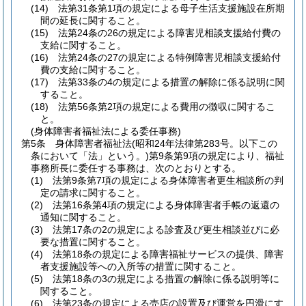
(14)
法第31条第1項の規定による母子生活支援施設在所期
間の延長に関すること。
(15)
法第24条の26の規定による障害児相談支援給付費の
支給に関すること。
(16)
法第24条の27の規定による特例障害児相談支援給付
費の支給に関すること。
(17)
法第33条の4の規定による措置の解除に係る説明に関
すること。
(18)
法第56条第2項の規定による費用の徴収に関するこ
と。
(身体障害者福祉法による委任事務)
第5条
身体障害者福祉法
(昭和24年法律第283号。以下この
条において「法」という。)
第9条第9項の規定により、福祉
事務所長に委任する事務は、次のとおりとする。
(1)
法第9条第7項の規定による身体障害者更生相談所の判
定の請求に関すること。
(2)
法第16条第4項の規定による身体障害者手帳の返還の
通知に関すること。
(3)
法第17条の2の規定による診査及び更生相談並びに必
要な措置に関すること。
(4)
法第18条の規定による障害福祉サービスの提供、障害
者支援施設等への入所等の措置に関すること。
(5)
法第18条の3の規定による措置の解除に係る説明等に
関すること。
(6)
法第23条の規定による売店の設置及び運営を円滑にす