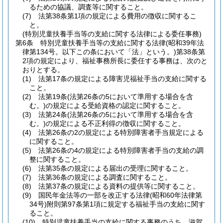
るための協議、調査等に関すること。
(7)
法第38条第1項の規定による費用の徴収に関するこ
と。
(特別児童扶養手当等の支給に関する法律による委任事務)
第6条
特別児童扶養手当等の支給に関する法律
(昭和39年法
律第134号。以下この条において「法」という。)
第38条第
2項の規定により、福祉事務所長に委任する事務は、次のと
おりとする。
(1)
法第17条の規定による障害児福祉手当の支給に関する
こと。
(2)
法第19条
(法第26条の5において準用する場合を含
む。)
の規定による受給資格の認定に関すること。
(3)
法第24条
(法第26条の5において準用する場合を含
む。)
の規定による不正利得の徴収に関すること。
(4)
法第26条の2の規定による特別障害者手当規定による
に関すること。
(5)
法第26条の4の規定による特別障害者手当の支給の調
整に関すること。
(6)
法第35条の規定による届出の受理に関すること。
(7)
法第36条の規定による調査に関すること。
(8)
法第37条の規定による資料の提供等に関すること。
(9)
国民年金法等の一部を改正する法律
(昭和60年法律第
34号)
附則第97条第1項に規定する福祉手当の支給に関す
ること。
(10)
特別児童扶養手当の支給に関する事務のうち、滋賀