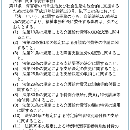
法律に関する委任事務)
第11条
障害者の日常生活及び社会生活を総合的に支援する
ための法律
(平成17年法律第123号。以下この条において
「法」という。)
に関する事務のうち、自治法第153条第2
項の規定により、福祉事務所長に委任する事務は、次のと
おりとする。
(1)
法第19条の規定による介護給付費等の支給決定に関す
ること。
(2)
法第20条第1項の規定による介護給付費等の申請に関
すること。
(3)
法第21条の規定による障害支援区分の認定に関するこ
と。
(4)
法第22条の規定による支給要否の決定に関すること。
(5)
法第24条の規定による支給決定の変更に関すること。
(6)
法第25条の規定による支給決定の取消しに関するこ
と。
(7)
法第29条の規定による介護給付費又は訓練等給付費に
関すること。
(8)
法第30条の規定による特例介護給付費又は特例訓練等
給付費に関すること。
(9)
法第31条の規定による介護給付費等の額の特例の適用
に関すること。
(10)
法第34条の規定による特定障害者特別給付費の支給
に関すること。
(11)
法第35条の規定による特例特定障害者特別給付費の