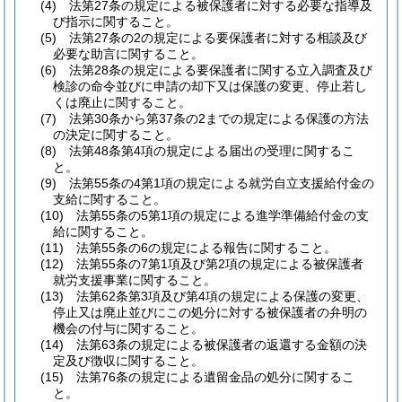
(4)
法第27条の規定による被保護者に対する必要な指導及
び指示に関すること。
(5)
法第27条の2の規定による要保護者に対する相談及び
必要な助言に関すること。
(6)
法第28条の規定による要保護者に関する立入調査及び
検診の命令並びに申請の却下又は保護の変更、停止若し
くは廃止に関すること。
(7)
法第30条から第37条の2までの規定による保護の方法
の決定に関すること。
(8)
法第48条第4項の規定による届出の受理に関するこ
と。
(9)
法第55条の4第1項の規定による就労自立支援給付金の
支給に関すること。
(10)
法第55条の5第1項の規定による進学準備給付金の支
給に関すること。
(11)
法第55条の6の規定による報告に関すること。
(12)
法第55条の7第1項及び第2項の規定による被保護者
就労支援事業に関すること。
(13)
法第62条第3項及び第4項の規定による保護の変更、
停止又は廃止並びにこの処分に対する被保護者の弁明の
機会の付与に関すること。
(14)
法第63条の規定による被保護者の返還する金額の決
定及び徴収に関すること。
(15)
法第76条の規定による遺留金品の処分に関するこ
と。