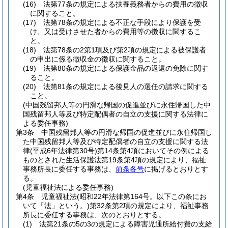
(16)
法第77条の規定による扶養義務者からの費用の徴収
に関すること。
(17)
法第78条の規定による不正な手段により保護を受
け、又は受けさせた者からの費用等の徴収に関するこ
と。
(18)
法第78条の2第1項及び第2項の規定による被保護者
の申出に係る徴収金の徴収に関すること。
(19)
法第80条の規定による保護金品の返還の免除に関す
ること。
(20)
法第81条の規定による後見人の選任の請求に関する
こと。
(中国残留邦人等の円滑な帰国の促進並びに永住帰国した中
国残留邦人等及び特定配偶者の自立の支援に関する法律に
よる委任事務)
第3条
中国残留邦人等の円滑な帰国の促進並びに永住帰国し
た中国残留邦人等及び特定配偶者の自立の支援に関する法
律
(平成6年法律第30号)
第14条第4項においてその例による
ものとされた生活保護法第19条第4項の規定により、福祉
事務所長に委任する事務は、
前条各号
に掲げるとおりとす
る。
(児童福祉法による委任事務)
第4条
児童福祉法
(昭和22年法律第164号。以下この条にお
いて「法」という。)
第32条第2項の規定により、福祉事務
所長に委任する事務は、次のとおりとする。
(1)
法第21条の5の3の規定による障害児通所給付費の支給