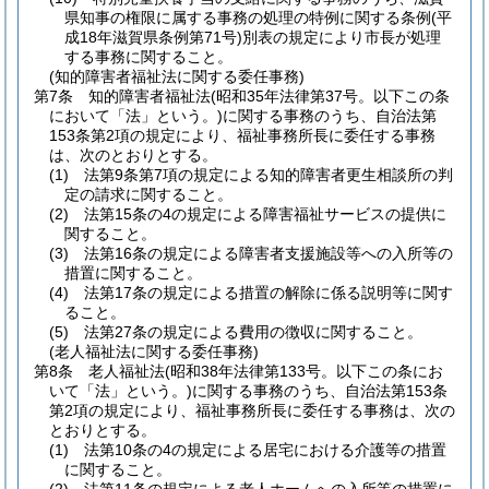
県知事の権限に属する事務の処理の特例に関する条例
(平
成18年滋賀県条例第71号)
別表の規定により市長が処理
する事務に関すること。
(知的障害者福祉法に関する委任事務)
第7条
知的障害者福祉法
(昭和35年法律第37号。以下この条
において「法」という。)
に関する事務のうち、自治法第
153条第2項の規定により、福祉事務所長に委任する事務
は、次のとおりとする。
(1)
法第9条第7項の規定による知的障害者更生相談所の判
定の請求に関すること。
(2)
法第15条の4の規定による障害福祉サービスの提供に
関すること。
(3)
法第16条の規定による障害者支援施設等への入所等の
措置に関すること。
(4)
法第17条の規定による措置の解除に係る説明等に関す
ること。
(5)
法第27条の規定による費用の徴収に関すること。
(老人福祉法に関する委任事務)
第8条
老人福祉法
(昭和38年法律第133号。以下この条にお
いて「法」という。)
に関する事務のうち、自治法第153条
第2項の規定により、福祉事務所長に委任する事務は、次の
とおりとする。
(1)
法第10条の4の規定による居宅における介護等の措置
に関すること。