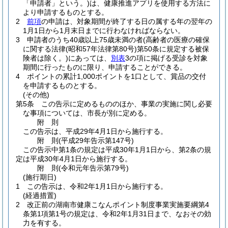
「申請者」という。)
は、健康推進アプリを使用する方法に
より申請するものとする。
2
前項
の申請は、対象期間が終了する日の属する年の翌年の
1月1日から1月末日までに行わなければならない。
3
申請者のうち40歳以上75歳未満の者
(高齢者の医療の確保
に関する法律
(昭和57年法律第80号)
第50条に規定する被保
険者は除く。)
にあっては、
別表
3の項に掲げる受診を対象
期間に行ったものに限り、申請することができる。
4
ポイントの累計1,000ポイントを1口として、賞品の交付
を申請するものとする。
(その他)
第5条
この告示に定めるもののほか、事業の実施に関し必要
な事項については、市長が別に定める。
附
則
この告示は、平成29年4月1日から施行する。
附
則
(平成29年
告示第147号)
この告示中第1条の規定は平成30年1月1日から、第2条の規
定は平成30年4月1日から施行する。
附
則
(令和元年
告示第79号)
(施行期日)
1
この告示は、令和2年1月1日から施行する。
(経過措置)
2
改正前の湖南市健康こなんポイント制度事業実施要綱第4
条第1項第1号の規定は、令和2年1月31日まで、なおその効
力を有する。