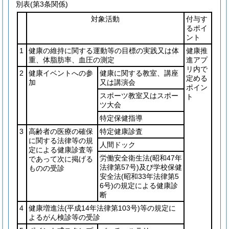
別表
(第3条関係)
対象活動
付与す
るポイ
ント
1
健康の維持に関する運動等の目標の実践又は体
健康推
重、体脂肪率、血圧の測定
進アプ
リ内で
2
健康イベントへの参
健康に関する教室、講座
定める
加
又は講演会
ポイン
スポーツ教室又はスポー
ト
ツ大会
特定保健指導
3
高齢者の医療の確保
特定健康診査
に関する法律等の規
人間ドック
定による健康診査等
労働安全衛生法
(昭和47年
であって次に掲げる
法律第57号)
及び学校保健
ものの受診
安全法
(昭和33年法律第5
6号)
の規定による健康診
断
4
健康増進法
(平成14年法律第103号)
等の規定に
よるがん検診等の受診