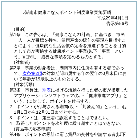
○湖南市健康こなんポイント制度事業実施要綱
平成29年4月1日
告示第56号
(目的)
第1条
この告示は、「健康こなん21計画」に基づき、市民
一人一人が目標を持ち、健康寿命の延伸の実現を目指すこ
とにより、健康的な生活習慣の定着を推進することを目的
として市が実施する健康ポイント事業
(以下「事業」とい
う。)
に関し、必要な事項を定めるものとする。
(対象者)
第2条
事業の対象者は、湖南市内に住所を有する者であっ
て、
次条第2項
の対象期間の属する年の翌年の3月末日にお
いて年齢が19歳以上のものとする。
(対象活動)
第3条
市長は、
別表
に掲げる活動を行った者の市が指定した
アプリケーションソフトウェア
(以下「健康推進アプリ」と
いう。)
に対して、ポイントを付与する。
2
ポイントが付与される期間
(以下「対象期間」という。)
は
1月1日から12月31日までとする。
3
ポイントは、第三者に譲渡することはできない。
4
取得したポイントを次年度に繰り越すことはできない。
(賞品等の応募申請)
第4条
ポイントの累計に応じ賞品の交付を申請する者
(以下