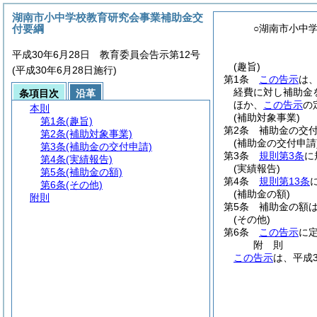
湖南市小中学校教育研究会事業補助金交
付要綱
○湖南市小中
平成30年6月28日 教育委員会告示第12号
(趣旨)
(平成30年6月28日施行)
第1条
この告示
は
経費に対し補助金
条項目次
沿革
ほか、
この告示
の
本則
(補助対象事業)
第1条
(趣旨)
第2条
補助金の交
第2条
(補助対象事業)
(補助金の交付申請
第3条
(補助金の交付申請)
第3条
規則第3条
に
第4条
(実績報告)
(実績報告)
第5条
(補助金の額)
第4条
規則第13条
第6条
(その他)
(補助金の額)
附則
第5条
補助金の額
(その他)
第6条
この告示
に
附
則
この告示
は、平成