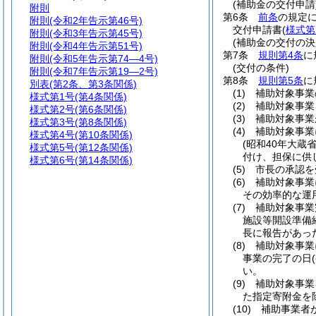
(補助金の交付申請
附則
第6条
前条
の規定
附則
(令和2年告示第46号)
交付申請書
(
様式第
附則
(令和3年告示第45号)
(補助金の交付の決
附則
(令和4年告示第51号)
第7条
規則第4条
に
附則
(令和5年告示第74―4号)
(交付の条件)
附則
(令和7年告示第19―2号)
第8条
規則第5条
に
別表
(第2条、第3条関係)
(1)
補助対象事業
様式第1号
(第4条関係)
(2)
補助対象事業
様式第2号
(第6条関係)
(3)
補助対象事業
様式第3号
(第8条関係)
(4)
補助対象事業
様式第4号
(第10条関係)
(昭和40年大蔵省
様式第5号
(第12条関係)
付け、担保に供
様式第6号
(第14条関係)
(5)
市長の承認を
(6)
補助対象事業
その効率的な運
(7)
補助対象事業
施設等開設準備
長に報告があっ
(8)
補助対象事業
事業の完了の日
い。
(9)
補助対象事業
た指定寄附金を
(10)
補助事業者