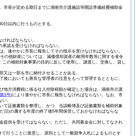
、市長が定める期日までに湖南市介護施設等開設準備経費補助金
30日以内に行うものとする。
なければならない。
の承認を受けなければならない。
は、速やかに市長に報告してその指示を受けなければならない。
びその他財産については、減価償却資産の耐用年数等に関する省令
、この補助対象事業の目的に反して使用し、譲渡し、交換し、貸し
部又は一部を市に納付させることがある。
了後においても善良な管理者の注意をもって管理するとともに、
び地方消費税に係る仕入控除税額が確定した場合は、湖南市介護
第3号
)
により速やかに市長に報告しなければならない。
なお、市
ない。
いて証拠書類を整理し、かつ、当該帳簿及び証拠書類を補助対象
た日)
の属する年度の終了後5年間保管しておかなければならな
金提供を受けてはならない。
ただし、共同募金会に対してなされ
けて行うことに留意し、原則として一般競争入札によるものとす