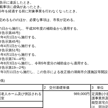
告示に違反したとき。
載事項に虚偽があったとき。
5年を経過する前に対象事業を行わなくなったとき。
定めるもののほか、必要な事項は、市長が定める。
の日から施行し、平成30年度の補助金から適用する。
年
告示第46号)
2年4月1日から施行する。
年
告示第45号)
3年4月1日から施行する。
年
告示第51号)
4年4月1日から施行する。
年
告示第74―4号)
5年8月3日から施行し、令和5年度分の補助金から適用する。
年
告示第19―2号)
7年3月11日から施行し、この告示による改正後の湖南市介護施設等開
係)
2 交付基礎単価
3 単位
護老人ホーム及び併設される
989,000円
定員数
(
居室
護事業所
能型居宅
は、宿泊定