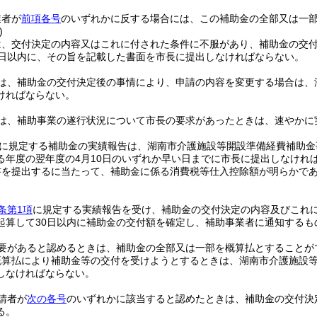
業者が
前項各号
のいずれかに反する場合には、この補助金の全部又は一
)
は、交付決定の内容又はこれに付された条件に不服があり、補助金の交
0日以内に、その旨を記載した書面を市長に提出しなければならない。
は、補助金の交付決定後の事情により、申請の内容を変更する場合は、
ければならない。
は、補助事業の遂行状況について市長の要求があったときは、速やかに
に規定する補助金の実績報告は、湖南市介護施設等開設準備経費補助金
る年度の翌年度の4月10日のいずれか早い日までに市長に提出しなけれ
書を提出するに当たって、補助金に係る消費税等仕入控除額が明らかで
条第1項
に規定する実績報告を受け、補助金の交付決定の内容及びこれ
起算して30日以内に補助金の交付額を確定し、補助事業者に通知するも
要があると認めるときは、補助金の全部又は一部を概算払とすることが
概算払により補助金等の交付を受けようとするときは、湖南市介護施設
しなければならない。
請者が
次の各号
のいずれかに該当すると認めたときは、補助金の交付決
る。