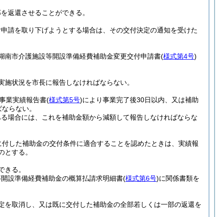
部を返還させることができる。
付申請を取り下げようとする場合は、その交付決定の通知を受けた
湖南市介護施設等開設準備経費補助金変更交付申請書
(
様式第4号
)
実施状況を市長に報告しなければならない。
事業実績報告書
(
様式第5号
)
により事業完了後30日以内、又は補助
ばならない。
ある場合には、これを補助金額から減額して報告しなければならな
に付した補助金の交付条件に適合することを認めたときは、実績報
のとする。
できる。
等開設準備経費補助金の概算払請求明細書
(
様式第6号
)
に関係書類を
定を取消し、又は既に交付した補助金の全部若しくは一部の返還を