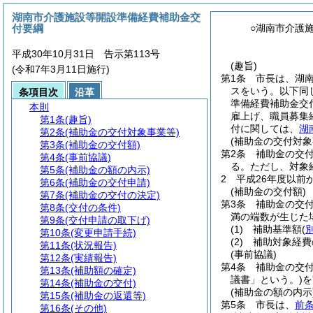
湖南市介護施設等開設準備経費補助金交
付要綱
○湖南市介護
平成30年10月31日 告示第113号
(趣旨)
(令和7年3月11日施行)
第1条
市長は、湖
スをいう。以下同
条項目次
沿革
準備経費補助金交
本則
雇上げ、職員募集
第1条
(趣旨)
付に関しては、
湖
第2条
(補助金の交付対象事業等)
(補助金の交付対象
第3条
(補助金の交付額)
第2条
補助金の交
第4条
(事前協議)
る。
ただし、対象
第5条
(補助金の額の内示)
2
平成26年度以前
第6条
(補助金の交付申請)
(補助金の交付額)
第7条
(補助金の交付の決定)
第3条
補助金の交
第8条
(交付の条件)
満の端数が生じた
第9条
(交付申請の取下げ)
(1)
補助基準額
(
第10条
(変更申請手続)
(2)
補助対象経費
第11条
(状況報告)
(事前協議)
第12条
(実績報告)
第4条
補助金の交
第13条
(補助額の確定)
議書」という。)
を
第14条
(補助金の交付)
(補助金の額の内示
第15条
(補助金の返還等)
第5条
市長は、
前
第16条
(その他)