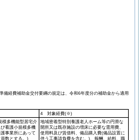
設準備経費補助金交付要綱の規定は、令和6年度分の補助金から適用
4 対象経費
(※)
小規模多機能型居宅介
地域密着型特別養護老人ホーム等の円滑な
及び看護小規模多機
開所又は既存施設の増床に必要な需用費、
介護事業所にあって
使用料及び賃借料、備品購入費
(備品設置に
員数とする。)
伴う工事請負費を含む。)
、報酬、給料、職