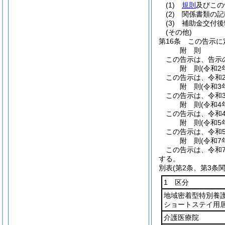
(1)
規則
及びこの
(2)
関係書類の記
(3)
補助金交付後
(その他)
第16条
この告示に
附
則
この告示は、告示
附
則
(令和2
この告示は、令和
附
則
(令和3
この告示は、令和
附
則
(令和4
この告示は、令和
附
則
(令和5
この告示は、令和
附
則
(令和7
この告示は、令和
する。
別表
(第2条、第3条関
1 区分
地域密着型特別養
ショートステイ用
介護医療院