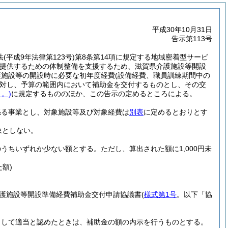
平成30年10月31日
告示第113号
法
(平成9年法律第123号)
第8条第14項に規定する地域密着型サービ
提供するための体制整備を支援するため、滋賀県介護施設等開設
護施設等の開設時に必要な初年度経費
(設備経費、職員訓練期間中の
対し、予算の範囲内において補助金を交付するものとし、その交
。)
に規定するもののほか、この告示の定めるところによる。
係る事業とし、対象施設等及び対象経費は
別表
に定めるとおりとす
象としない。
のうちいずれか少ない額とする。
ただし、算出された額に1,000円未
額)
護施設等開設準備経費補助金交付申請協議書
(
様式第1号
。以下「協
として適当と認めたときは、補助金の額の内示を行うものとする。