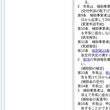
る。
2
市長は、補助事
(交付申請の取下げ
第9条
補助事業者
日から起算して2
(変更申請手続)
第10条
補助事業者
を市長に提出しな
(状況報告)
第11条
補助事業者
(実績報告)
第12条
規則第13条
金交付決定の属す
2
前項
の実績報告
い。
(補助額の確定)
第13条
市長は、
前
告を受けた日から
(補助金の交付)
第14条
市長は、必
2
補助事業者は、
添えて市長に提出
(補助金の返還等)
第15条
市長は、申
命ずることができ