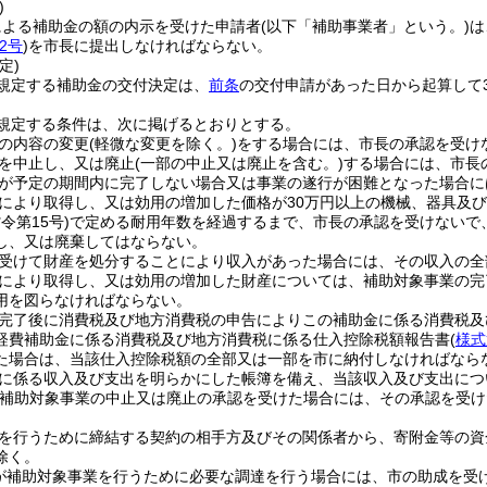
)
による補助金の額の内示を受けた申請者
(以下「補助事業者」という。)
は
2号
)
を市長に提出しなければならない。
定)
規定する補助金の交付決定は、
前条
の交付申請があった日から起算して
規定する条件は、次に掲げるとおりとする。
の内容の変更
(軽微な変更を除く。)
をする場合には、市長の承認を受け
を中止し、又は廃止
(一部の中止又は廃止を含む。)
する場合には、市長
が予定の期間内に完了しない場合又は事業の遂行が困難となった場合に
により取得し、又は効用の増加した価格が30万円以上の機械、器具及
令第15号)
で定める耐用年数を経過するまで、市長の承認を受けないで
し、又は廃棄してはならない。
受けて財産を処分することにより収入があった場合には、その収入の全
により取得し、又は効用の増加した財産については、補助対象事業の完
用を図らなければならない。
完了後に消費税及び地方消費税の申告によりこの補助金に係る消費税及
経費補助金に係る消費税及び地方消費税に係る仕入控除税額報告書
(
様式
た場合は、当該仕入控除税額の全部又は一部を市に納付しなければなら
に係る収入及び支出を明らかにした帳簿を備え、当該収入及び支出につ
(補助対象事業の中止又は廃止の承認を受けた場合には、その承認を受け
を行うために締結する契約の相手方及びその関係者から、寄附金等の資
除く。
が補助対象事業を行うために必要な調達を行う場合には、市の助成を受