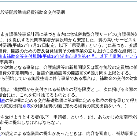
施設等開設準備経費補助金交付要綱
南市介護保険事業計画に基づき市内に地域密着型介護サービス
(介護保険
じ。)
を提供する民間事業者が開設時から安定した、質の高いサービスを
付要綱
(平成27年7月17日制定。以下「県要綱」という。)
に基づき、介
経費、開設のための普及啓発経費その他事業の立ち上げに必要な経費)
に
南市補助金等交付規則
(平成16年湖南市規則第44号。以下「規則」という
事業等)
付の対象となる事業は、介護施設等の新規開設又は既存施設の定員増に
経費の算定期間は、当該介護施設等の開設前の6箇月間を上限とする。
から開始している施設整備に伴う事業である場合は、補助金の交付の対
付額は、滋賀県から交付される補助金の額を限度とし、次に掲げる金額
場合には、これを切り捨てるものとする。
別表
の第2欄に定める交付基礎単価に第3欄に定める単位の数を乗じて得た
の実支出額
(
別表
の対象経費の欄に定める経費の実支出額をいう。)
付を受けようとする者
(以下「申請者」という。)
は、あらかじめ湖南市介
市長に提出しなければならない。
)
条
の規定による協議書の提出があったときは、内容を審査し、補助事業