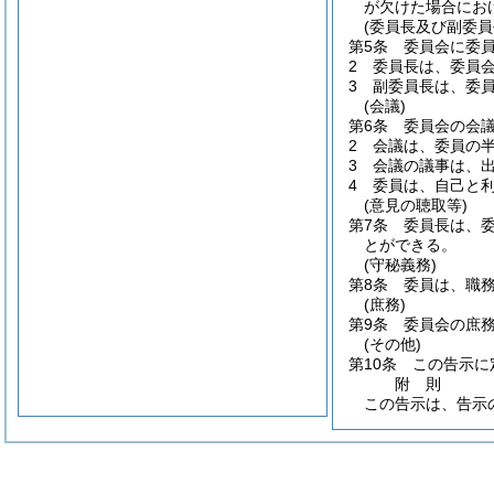
が欠けた場合にお
(委員長及び副委員
第5条
委員会に委
2
委員長は、委員
3
副委員長は、委
(会議)
第6条
委員会の会
2
会議は、委員の
3
会議の議事は、
4
委員は、自己と
(意見の聴取等)
第7条
委員長は、
とができる。
(守秘義務)
第8条
委員は、職
(庶務)
第9条
委員会の庶
(その他)
第10条
この告示に
附
則
この告示は、告示