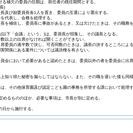
ける補欠の委員の任期は、前任者の残任期間とする。
長)
員長及び副委員長各1人を置き、委員の互選により選出する。
会を代表し、会務を総理する。
員長を補佐し、委員長に事故があるとき、又は欠けたときは、その職務
議
(以下「会議」という。)
は、委員長が招集し、その議長となる。
半数以上の出席がなければ開くことができない。
出席委員の過半数で決し、可否同数のときは、議長の決するところによ
利害関係にある案件については議決権を有さない。
委員会において必要があると認めたときは、委員以外の者を委員会に出
務上知り得た秘密を漏らしてはならない。
また、その職を退いた後も同
務は、その他保育園及び認定こども園の事務を所管する課において処理
定めるもののほか、必要な事項は、市長が別に定める。
の日から施行する。