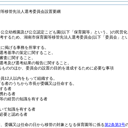
園等移管先法人選考委員会設置要綱
、公立幼稚園及び公立認定こども園
(以下「保育園等」という。)
の民営化
考するため、湖南市保育園等移管先法人選考委員会
(以下「委員会」とい
次に掲げる事務を所掌する。
選考基準の策定に関すること。
審査に関すること。
選考及び選考結果の報告に関すること。
るもののほか、委員会の設置の目的を達成するために必要な事項
員12人以内をもって組織する。
げる者のうちから市長が委嘱又は任命する。
する者
携わる者
等の経営の知識を有する者
いて知識を有する者
必要と認める者
は、委嘱又は任命の日から移管の対象となる保育園等に係る
第2条第3号