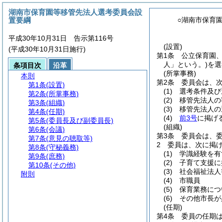
湖南市保育園等移管先法人選考委員会設
置要綱
○湖南市保育
平成30年10月31日 告示第116号
(設置)
(平成30年10月31日施行)
第1条
公立保育園
人」という。)
を選
条項目次
沿革
(所掌事務)
本則
第2条
委員会は、
第1条
(設置)
(1)
選考条件及び
第2条
(所掌事務)
(2)
移管先法人の
第3条
(組織)
(3)
移管先法人の
第4条
(任期)
(4)
前3号
に掲げ
第5条
(委員長及び副委員長)
(組織)
第6条
(会議)
第3条
委員会は、委
第7条
(意見の聴取等)
2
委員は、次に掲
第8条
(守秘義務)
(1)
学識経験を有
第9条
(庶務)
(2)
子育て支援に
第10条
(その他)
(3)
社会福祉法人
附則
(4)
市職員
(5)
保育業務につ
(6)
その他市長が
(任期)
第4条
委員の任期