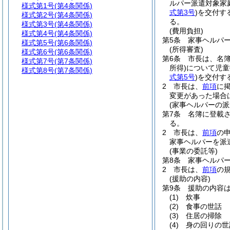
ルパー派遣対象家
様式第1号
(第4条関係)
式第3号
)
を交付す
様式第2号
(第4条関係)
る。
様式第3号
(第4条関係)
(費用負担)
様式第4号
(第4条関係)
第5条
家事ヘルパ
様式第5号
(第6条関係)
(所得審査)
様式第6号
(第6条関係)
第6条
市長は、名
様式第7号
(第7条関係)
所得)
について児童
様式第8号
(第7条関係)
式第5号
)
を交付す
2
市長は、
前項
に
変更があった場合
(家事ヘルパーの派
第7条
名簿に登載
る。
2
市長は、
前項
の
家事ヘルパーを派
(事業の委託等)
第8条
家事ヘルパ
2
市長は、
前項
の
(援助の内容)
第9条
援助の内容
(1)
炊事
(2)
食事の世話
(3)
住居の掃除
(4)
身の回りの世