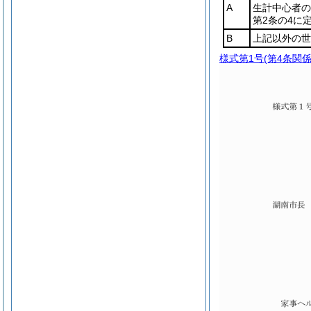
A
生計中心者の
第2条の4に
B
上記以外の世
様式第1号
(第4条関係