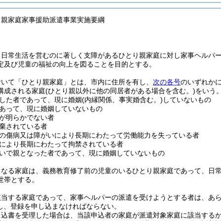
り親家庭家事援助派遣事業実施要綱
、日常生活を営むのに著しく支障があるひとり親家庭に対し家事ヘルパ
定及び児童の福祉の向上を図ることを目的とする。
おいて「ひとり親家庭」とは、市内に住所を有し、
次の各号
のいずれか
構成される家庭
(ひとり親以外に他の同居者がある場合を含む。)
をいう
した者であって、現に婚姻
(内縁関係、事実婚含む。)
していないもの
あって、現に婚姻していないもの
が明らかでない者
棄されている者
の傷病又は障がいにより長期にわたって労働能力を失っている者
により長期にわたって拘禁されている者
いで親となった者であって、現に婚姻していないもの
となる家庭は、義務教育修了前の児童のいるひとり親家庭であって、日
世帯とする。
該当する家庭であって、家事ヘルパーの派遣を受けようとする者は、あ
し、登録を申し込まなければならない。
申込書を受理した場合は、当該申込者の家庭が派遣対象家庭に該当する