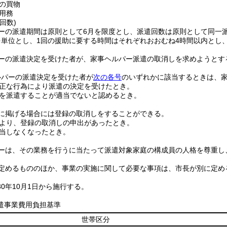
の買物
用務
回数)
ーの派遣期間は原則として6月を限度とし、派遣回数は原則として同一派
単位とし、1回の援助に要する時間はそれぞれおおむね4時間以内とし
ーの派遣決定を受けた者が、家事ヘルパー派遣の取消しを求めようとす
ルパーの派遣決定を受けた者が
次の各号
のいずれかに該当するときは、
正な行為により派遣の決定を受けたとき。
を派遣することが適当でないと認めるとき。
に掲げる場合には登録の取消しをすることができる。
より、登録の取消しの申出があったとき。
当しなくなったとき。
ーは、その業務を行うに当たって派遣対象家庭の構成員の人格を尊重し
定めるもののほか、事業の実施に関して必要な事項は、市長が別に定め
0年10月1日から施行する。
遣事業費用負担基準
世帯区分