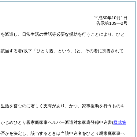
平成30年10月1日
告示第109―2号
ーを派遣し、日常生活の世話等必要な援助を行うことにより、ひと
に該当する者
(以下「ひとり親」という。)
と、その者に扶養されて
。
常生活を営むのに著しく支障があり、かつ、家事援助を行うものを
らかじめひとり親家庭家事ヘルパー派遣対象家庭登録申込書
(
様式第
か否かを決定し、該当するときは当該申込者をひとり親家庭家事ヘ