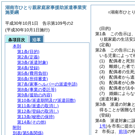
湖南市ひとり親家庭家事援助派遣事業実
施要綱
○湖南市ひと
平成30年10月1日 告示第109号の2
(目的)
(平成30年10月1日施行)
第1条
この告示は
り親家庭の生活安
条項目次
沿革
(定義)
本則
第2条
この告示に
第1条
(目的)
いる児童によって
第2条
(定義)
(1)
配偶者と死別
第3条
(派遣対象)
(2)
離婚した者で
第4条
(登録)
(3)
配偶者の生死
第5条
(費用負担)
(4)
配偶者から遺
第6条
(所得審査)
(5)
配偶者が心身
第7条
(家事ヘルパーの派遣申請)
(6)
配偶者が法令
第8条
(事業の委託等)
(7)
婚姻によらな
第9条
(援助の内容)
(派遣対象)
第10条
(派遣期間及び派遣回数)
第3条
派遣の対象
第11条
(派遣の取消し)
得ることが困難な
第12条
(登録の取消し)
(登録)
第13条
(秘密の保持)
第4条
派遣対象に
第14条
(その他)
1号
)
を市長に提出
附則
2
市長は、
前項
の
別表
(第5条関係)