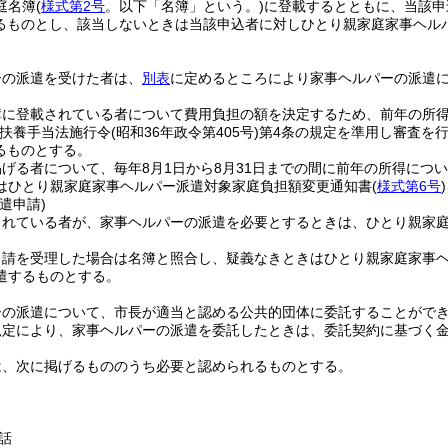
庭名簿
(
様式第2号
。以下「名簿」という。)
に登載するとともに、当該申
るものとし、該当しないときは当該申込者に対しひとり親家庭家事ヘル
ーの派遣を受けた者は、
別表
に定めるところにより家事ヘルパーの派遣
簿に登載されている者について費用負担の額を決定するため、前年の所
扶養手当法施行令
(昭和36年政令第405号)
第4条の規定を準用し審査を
るものとする。
掲げる者について、毎年8月1日から8月31日までの間に前年の所得につ
はひとり親家庭家事ヘルパー派遣対象家庭負担額変更通知書
(
様式第6号
)
遣申請)
されている者が、家事ヘルパーの派遣を必要とするときは、ひとり親家
申請を受理した場合は名簿と照合し、疑義なきときはひとり親家庭家事
遣するものとする。
ーの派遣について、市長が適当と認める公共的団体に委託することがで
規定により、家事ヘルパーの派遣を委託したときは、委託契約に基づく
は、次に掲げるもののうち必要と認められるものとする。
話