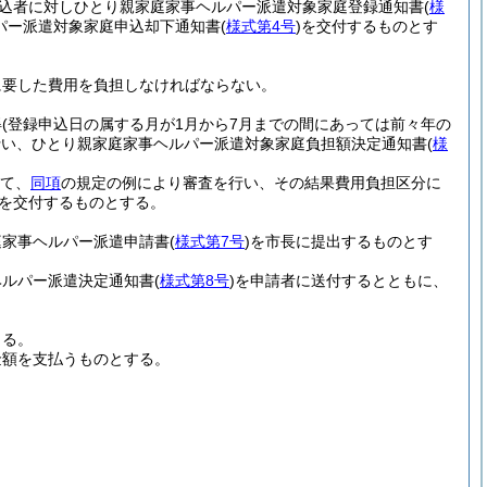
込者に対しひとり親家庭家事ヘルパー派遣対象家庭登録通知書
(
様
パー派遣対象家庭申込却下通知書
(
様式第4号
)
を交付するものとす
に要した費用を負担しなければならない。
得
(登録申込日の属する月が1月から7月までの間にあっては前々年の
行い、ひとり親家庭家事ヘルパー派遣対象家庭負担額決定通知書
(
様
いて、
同項
の規定の例により審査を行い、その結果費用負担区分に
を交付するものとする。
庭家事ヘルパー派遣申請書
(
様式第7号
)
を市長に提出するものとす
ヘルパー派遣決定通知書
(
様式第8号
)
を申請者に送付するとともに、
きる。
金額を支払うものとする。