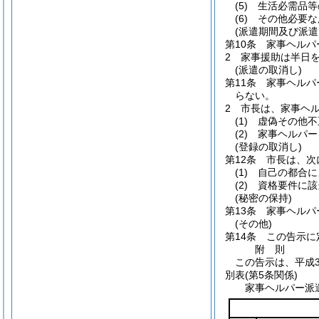
(5)
生活必需品等
(6)
その他必要な
(派遣期間及び派遣
第10条
家事ヘルパ
2
家事援助は半日を
(派遣の取消し)
第11条
家事ヘルパ
らない。
2
市長は、家事ヘ
(1)
虚偽その他不
(2)
家事ヘルパー
(登録の取消し)
第12条
市長は、次
(1)
自己の都合に
(2)
資格要件に該
(秘密の保持)
第13条
家事ヘルパ
(その他)
第14条
この告示に
附
則
この告示は、平成3
別表
(第5条関係)
家事ヘルパー派