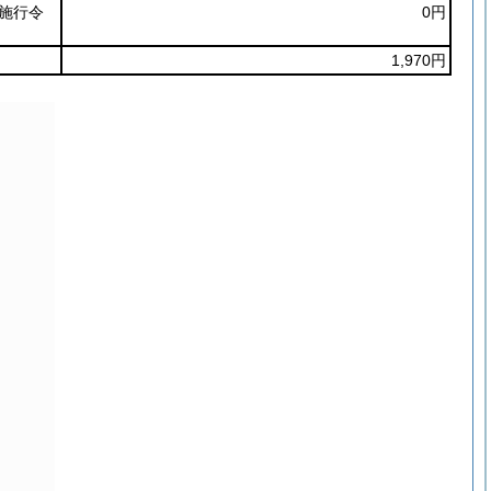
施行令
0円
1,970円