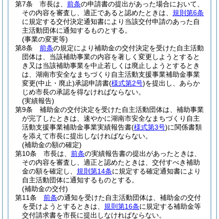
第7条
市長は、
前条
の申請書の提出があった場合において、
その内容を審査し、適正であると認めたときは、
規則第6条
に規定する交付決定通知書により当該交付申請のあった自
主活動団体に通知するものとする。
(事業の変更等)
第8条
前条
の規定により補助金の交付決定を受けた自主活動
団体は、当該補助事業の内容を著しく変更しようとすると
き又は当該補助事業を中止若しくは廃止しようとするとき
は、湖南市安全なまちづくり自主活動支援事業補助金事業
変更
(中止・廃止)
承認申請書
(
様式第2号
)
を提出し、あらか
じめ市長の承認を得なければならない。
(実績報告)
第9条
補助金の交付決定を受けた自主活動団体は、補助事業
が完了したときは、速やかに湖南市安全なまちづくり自主
活動支援事業補助金事業実績報告書
(
様式第3号
)
に関係書類
を添えて市長に提出しなければならない。
(補助金の額の確定)
第10条
市長は、
前条
の実績報告書の提出があったときは、
その内容を審査し、適正と認めたときは、交付すべき補助
金の額を確定し、
規則第14条
に規定する確定通知書により
自主活動団体に通知するものとする。
(補助金の交付)
第11条
前条
の通知を受けた自主活動団体は、補助金の交付
を受けようとするときは、
規則第16条
に規定する補助金等
交付請求書を市長に提出しなければならない。