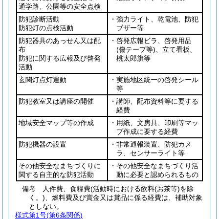
通学路、公園等の安全点検
防犯診断活動
・強力ライト、乾電池、防犯
防犯灯の点検活動
ブザー等
防犯器具のあっせん又は配
・啓発広報ビラ、啓発用品
布
(傷テープ等)
、立て看板、
防犯に関する広報及び啓発
桃太郎旗等
活動
玄関灯点灯運動
・実施地区統一の啓発シール
等
防犯教室又は講座の開催
・講師、配布資料等に要する
経費
地域安全マップ等の作成
・用紙、文房具、印刷等マッ
プ作成に要する経費
防犯機器の設置
・非常通報装置、防犯カメ
ラ、センサーライト等
その他安全なまちづくりに
・その他安全なまちづくり活
関する自主的な防犯活動
動に必要と認められるもの
備考 人件費、食糧費(活動時における飲料(お茶等)を除
く。)、燃料費及び賞金又は賞品に係る経費は、補助対象
としない。
様式第1号
(第6条関係)