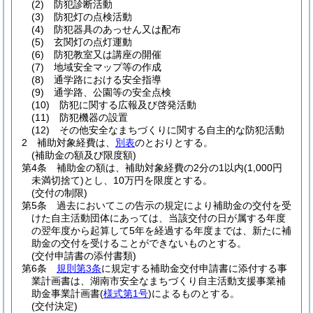
(2)
防犯診断活動
(3)
防犯灯の点検活動
(4)
防犯器具のあっせん又は配布
(5)
玄関灯の点灯運動
(6)
防犯教室又は講座の開催
(7)
地域安全マップ等の作成
(8)
通学路における安全指導
(9)
通学路、公園等の安全点検
(10)
防犯に関する広報及び啓発活動
(11)
防犯機器の設置
(12)
その他安全なまちづくりに関する自主的な防犯活動
2
補助対象経費は、
別表
のとおりとする。
(補助金の額及び限度額)
第4条
補助金の額は、補助対象経費の2分の1以内
(1,000円
未満切捨て)
とし、10万円を限度とする。
(交付の制限)
第5条
過去においてこの告示の規定により補助金の交付を受
けた自主活動団体にあっては、当該交付の日が属する年度
の翌年度から起算して5年を経過する年度までは、新たに補
助金の交付を受けることができないものとする。
(交付申請書の添付書類)
第6条
規則第3条
に規定する補助金交付申請書に添付する事
業計画書は、湖南市安全なまちづくり自主活動支援事業補
助金事業計画書
(
様式第1号
)
によるものとする。
(交付決定)