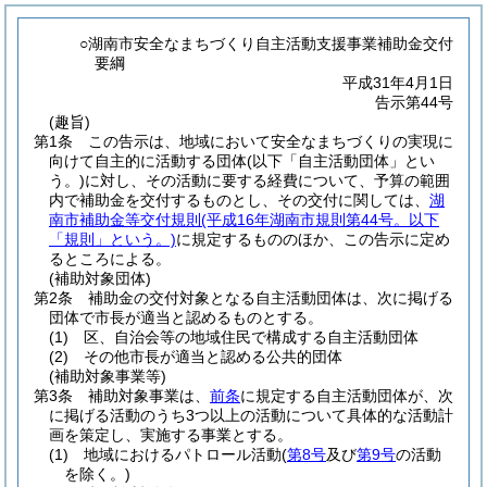
○湖南市安全なまちづくり自主活動支援事業補助金交付
要綱
平成31年4月1日
告示第44号
(趣旨)
第1条
この告示は、地域において安全なまちづくりの実現に
向けて自主的に活動する団体
(以下「自主活動団体」とい
う。)
に対し、その活動に要する経費について、予算の範囲
内で補助金を交付するものとし、その交付に関しては、
湖
南市補助金等交付規則
(平成16年湖南市規則第44号。以下
「規則」という。)
に規定するもののほか、この告示に定め
るところによる。
(補助対象団体)
第2条
補助金の交付対象となる自主活動団体は、次に掲げる
団体で市長が適当と認めるものとする。
(1)
区、自治会等の地域住民で構成する自主活動団体
(2)
その他市長が適当と認める公共的団体
(補助対象事業等)
第3条
補助対象事業は、
前条
に規定する自主活動団体が、次
に掲げる活動のうち3つ以上の活動について具体的な活動計
画を策定し、実施する事業とする。
(1)
地域におけるパトロール活動
(
第8号
及び
第9号
の活動
を除く。)