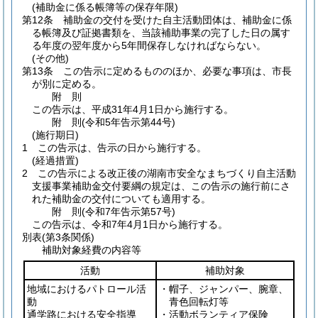
(補助金に係る帳簿等の保存年限)
第12条
補助金の交付を受けた自主活動団体は、補助金に係
る帳簿及び証拠書類を、当該補助事業の完了した日の属す
る年度の翌年度から5年間保存しなければならない。
(その他)
第13条
この告示に定めるもののほか、必要な事項は、市長
が別に定める。
附
則
この告示は、平成31年4月1日から施行する。
附
則
(令和5年
告示第44号)
(施行期日)
1
この告示は、告示の日から施行する。
(経過措置)
2
この告示による改正後の湖南市安全なまちづくり自主活動
支援事業補助金交付要綱の規定は、この告示の施行前にさ
れた補助金の交付についても適用する。
附
則
(令和7年
告示第57号)
この告示は、令和7年4月1日から施行する。
別表
(第3条関係)
補助対象経費の内容等
活動
補助対象
地域におけるパトロール活
・帽子、ジャンパー、腕章、
動
青色回転灯等
通学路における安全指導
・活動ボランティア保険