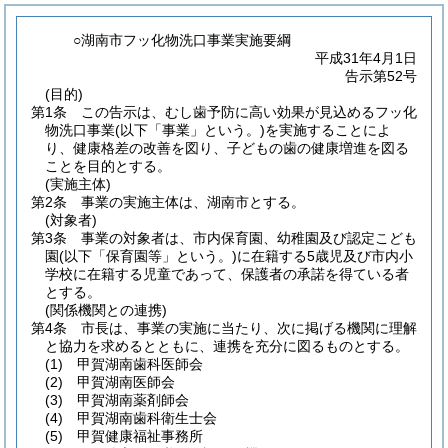
○湖南市フッ化物洗口事業実施要綱
平成31年4月1日
告示第52号
(目的)
第1条
この告示は、むし歯予防に高い効果が見込めるフッ化
物洗口事業
(以下「事業」という。)
を実施することによ
り、健康格差の改善を図り、子どもの歯の健康増進を図る
ことを目的とする。
(実施主体)
第2条
事業の実施主体は、湖南市とする。
(対象者)
第3条
事業の対象者は、市内保育園、幼稚園及び認定こども
園
(以下「保育園等」という。)
に在籍する5歳児及び市内小
学校に在籍する児童であって、保護者の承諾を得ている者
とする。
(関係機関との連携)
第4条
市長は、事業の実施に当たり、次に掲げる機関に理解
と協力を求めるとともに、連携を充分に図るものとする。
(1)
甲賀湖南歯科医師会
(2)
甲賀湖南医師会
(3)
甲賀湖南薬剤師会
(4)
甲賀湖南歯科衛生士会
(5)
甲賀健康福祉事務所