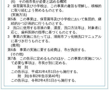
(6)
その他市長が必要と認める機関
2
保育園等及び小学校は、この事業の趣旨を理解し、積極的
に取り組むよう努めるものとする。
(実施方法)
第5条
この事業は、保育園等及び小学校において集団的、継
続的かつ計画的に行うものとする。
2
洗口に使用する溶液の量、濃度、洗口方法等は、対象者に
応じ、歯科医師の指導に基づくものとする。
3
事業の実施に当たっては、湖南市フッ化物洗口マニュアル
に基づき行うものとする。
(費用)
第6条
事業の実施に要する経費は、市が負担する。
(その他)
第7条
この告示に定めるもののほか、この事業の実施につい
て必要な事項は、市長が別に定める。
附
則
この告示は、平成31年4月1日から施行する。
附
則
(令和2年
告示第40号)
この告示は、令和2年4月1日から施行する。