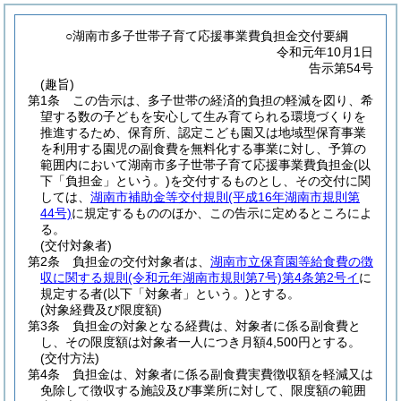
○湖南市多子世帯子育て応援事業費負担金交付要綱
令和元年10月1日
告示第54号
(趣旨)
第1条
この告示は、多子世帯の経済的負担の軽減を図り、希
望する数の子どもを安心して生み育てられる環境づくりを
推進するため、保育所、認定こども園又は地域型保育事業
を利用する園児の副食費を無料化する事業に対し、予算の
範囲内において湖南市多子世帯子育て応援事業費負担金
(以
下「負担金」という。)
を交付するものとし、その交付に関
しては、
湖南市補助金等交付規則
(平成16年湖南市規則第
44号)
に規定するもののほか、この告示に定めるところによ
る。
(交付対象者)
第2条
負担金の交付対象者は、
湖南市立保育園等給食費の徴
収に関する規則
(令和元年湖南市規則第7号)
第4条第2号イ
に
規定する者
(以下「対象者」という。)
とする。
(対象経費及び限度額)
第3条
負担金の対象となる経費は、対象者に係る副食費と
し、その限度額は対象者一人につき月額4,500円とする。
(交付方法)
第4条
負担金は、対象者に係る副食費実費徴収額を軽減又は
免除して徴収する施設及び事業所に対して、限度額の範囲