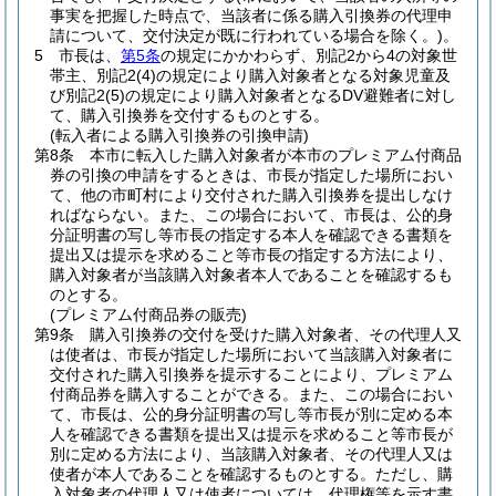
事実を把握した時点で、当該者に係る購入引換券の代理申
請について、交付決定が既に行われている場合を除く。)
。
5
市長は、
第5条
の規定にかかわらず、別記2から4の対象世
帯主、別記2
(4)
の規定により購入対象者となる対象児童及
び別記2
(5)
の規定により購入対象者となるDV避難者に対し
て、購入引換券を交付するものとする。
(転入者による購入引換券の引換申請)
第8条
本市に転入した購入対象者が本市のプレミアム付商品
券の引換の申請をするときは、市長が指定した場所におい
て、他の市町村により交付された購入引換券を提出しなけ
ればならない。
また、この場合において、市長は、公的身
分証明書の写し等市長の指定する本人を確認できる書類を
提出又は提示を求めること等市長の指定する方法により、
購入対象者が当該購入対象者本人であることを確認するも
のとする。
(プレミアム付商品券の販売)
第9条
購入引換券の交付を受けた購入対象者、その代理人又
は使者は、市長が指定した場所において当該購入対象者に
交付された購入引換券を提示することにより、プレミアム
付商品券を購入することができる。
また、この場合におい
て、市長は、公的身分証明書の写し等市長が別に定める本
人を確認できる書類を提出又は提示を求めること等市長が
別に定める方法により、当該購入対象者、その代理人又は
使者が本人であることを確認するものとする。
ただし、購
入対象者の代理人又は使者については、代理権等を示す書