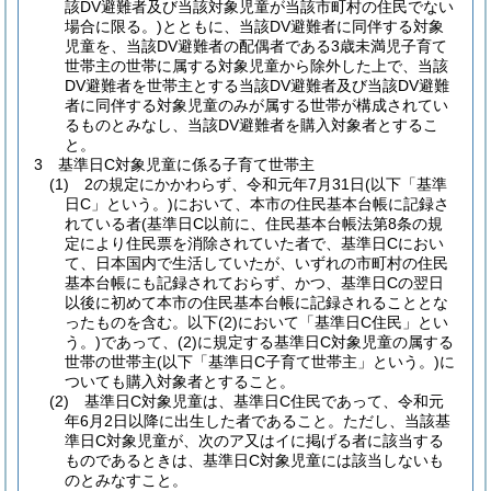
該DV避難者及び当該対象児童が当該市町村の住民でない
場合に限る。)とともに、当該DV避難者に同伴する対象
児童を、当該DV避難者の配偶者である3歳未満児子育て
世帯主の世帯に属する対象児童から除外した上で、当該
DV避難者を世帯主とする当該DV避難者及び当該DV避難
者に同伴する対象児童のみが属する世帯が構成されてい
るものとみなし、当該DV避難者を購入対象者とするこ
と。
3 基準日C対象児童に係る子育て世帯主
(1) 2の規定にかかわらず、令和元年7月31日(以下「基準
日C」という。)において、本市の住民基本台帳に記録さ
れている者(基準日C以前に、住民基本台帳法第8条の規
定により住民票を消除されていた者で、基準日Cにおい
て、日本国内で生活していたが、いずれの市町村の住民
基本台帳にも記録されておらず、かつ、基準日Cの翌日
以後に初めて本市の住民基本台帳に記録されることとな
ったものを含む。以下(2)において「基準日C住民」とい
う。)であって、(2)に規定する基準日C対象児童の属する
世帯の世帯主(以下「基準日C子育て世帯主」という。)に
ついても購入対象者とすること。
(2) 基準日C対象児童は、基準日C住民であって、令和元
年6月2日以降に出生した者であること。ただし、当該基
準日C対象児童が、次のア又はイに掲げる者に該当する
ものであるときは、基準日C対象児童には該当しないも
のとみなすこと。