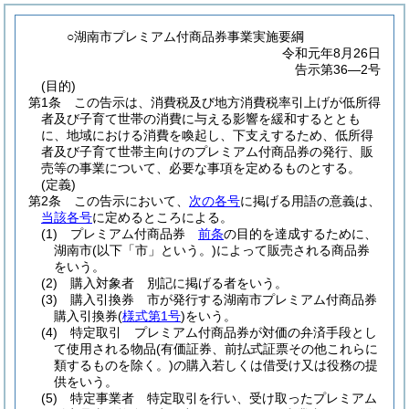
○湖南市プレミアム付商品券事業実施要綱
令和元年8月26日
告示第36―2号
(目的)
第1条
この告示は、消費税及び地方消費税率引上げが低所得
者及び子育て世帯の消費に与える影響を緩和するととも
に、地域における消費を喚起し、下支えするため、低所得
者及び子育て世帯主向けのプレミアム付商品券の発行、販
売等の事業について、必要な事項を定めるものとする。
(定義)
第2条
この告示において、
次の各号
に掲げる用語の意義は、
当該各号
に定めるところによる。
(1)
プレミアム付商品券
前条
の目的を達成するために、
湖南市
(以下「市」という。)
によって販売される商品券
をいう。
(2)
購入対象者 別記に掲げる者をいう。
(3)
購入引換券 市が発行する湖南市プレミアム付商品券
購入引換券
(
様式第1号
)
をいう。
(4)
特定取引 プレミアム付商品券が対価の弁済手段とし
て使用される物品
(有価証券、前払式証票その他これらに
類するものを除く。)
の購入若しくは借受け又は役務の提
供をいう。
(5)
特定事業者 特定取引を行い、受け取ったプレミアム