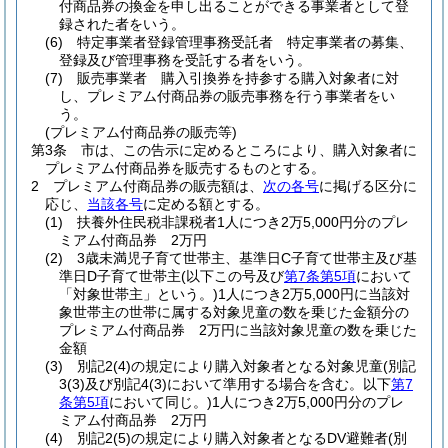
付商品券の換金を申し出ることができる事業者として登
録された者をいう。
(6)
特定事業者登録管理事務受託者 特定事業者の募集、
登録及び管理事務を受託する者をいう。
(7)
販売事業者 購入引換券を持参する購入対象者に対
し、プレミアム付商品券の販売事務を行う事業者をい
う。
(プレミアム付商品券の販売等)
第3条
市は、この告示に定めるところにより、購入対象者に
プレミアム付商品券を販売するものとする。
2
プレミアム付商品券の販売額は、
次の各号
に掲げる区分に
応じ、
当該各号
に定める額とする。
(1)
扶養外住民税非課税者1人につき2万5,000円分のプレ
ミアム付商品券 2万円
(2)
3歳未満児子育て世帯主、基準日C子育て世帯主及び基
準日D子育て世帯主
(以下この号及び
第7条第5項
において
「対象世帯主」という。)
1人につき2万5,000円に当該対
象世帯主の世帯に属する対象児童の数を乗じた金額分の
プレミアム付商品券 2万円に当該対象児童の数を乗じた
金額
(3)
別記2
(4)
の規定により購入対象者となる対象児童
(別記
3
(3)
及び別記4
(3)
において準用する場合を含む。以下
第7
条第5項
において同じ。)
1人につき2万5,000円分のプレ
ミアム付商品券 2万円
(4)
別記2
(5)
の規定により購入対象者となるDV避難者
(別