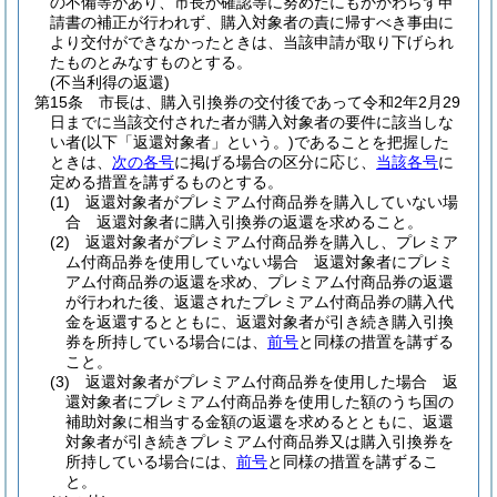
の不備等があり、市長が確認等に努めたにもかかわらず申
請書の補正が行われず、購入対象者の責に帰すべき事由に
より交付ができなかったときは、当該申請が取り下げられ
たものとみなすものとする。
(不当利得の返還)
第15条
市長は、購入引換券の交付後であって令和2年2月29
日までに当該交付された者が購入対象者の要件に該当しな
い者
(以下「返還対象者」という。)
であることを把握した
ときは、
次の各号
に掲げる場合の区分に応じ、
当該各号
に
定める措置を講ずるものとする。
(1)
返還対象者がプレミアム付商品券を購入していない場
合 返還対象者に購入引換券の返還を求めること。
(2)
返還対象者がプレミアム付商品券を購入し、プレミア
ム付商品券を使用していない場合 返還対象者にプレミ
アム付商品券の返還を求め、プレミアム付商品券の返還
が行われた後、返還されたプレミアム付商品券の購入代
金を返還するとともに、返還対象者が引き続き購入引換
券を所持している場合には、
前号
と同様の措置を講ずる
こと。
(3)
返還対象者がプレミアム付商品券を使用した場合 返
還対象者にプレミアム付商品券を使用した額のうち国の
補助対象に相当する金額の返還を求めるとともに、返還
対象者が引き続きプレミアム付商品券又は購入引換券を
所持している場合には、
前号
と同様の措置を講ずるこ
と。