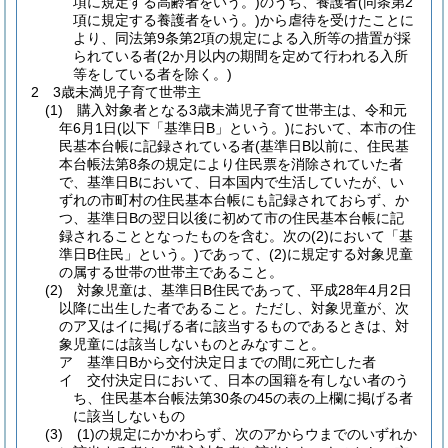
項に規定する高齢者をいう。)のうち、養護者(同条第2
項に規定する養護者をいう。)から虐待を受けたことに
より、同法第9条第2項の規定による入所等の措置が採
られている者(2か月以内の期間を定めて行われる入所
等をしている者を除く。)
2 3歳未満児子育て世帯主
(1) 購入対象者となる3歳未満児子育て世帯主は、令和元
年6月1日(以下「基準日B」という。)において、本市の住
民基本台帳に記録されている者(基準日B以前に、住民基
本台帳法第8条の規定により住民票を消除されていた者
で、基準日Bにおいて、日本国内で生活していたが、い
ずれの市町村の住民基本台帳にも記録されておらず、か
つ、基準日Bの翌日以後に初めて市の住民基本台帳に記
録されることとなったものを含む。次の(2)において「基
準日B住民」という。)であって、(2)に規定する対象児童
の属する世帯の世帯主であること。
(2) 対象児童は、基準日B住民であって、平成28年4月2日
以降に出生した者であること。ただし、対象児童が、次
のア又はイに掲げる者に該当するものであるときは、対
象児童には該当しないものとみなすこと。
ア 基準日Bから交付決定日までの間に死亡した者
イ 交付決定日において、日本の国籍を有しない者のう
ち、住民基本台帳法第30条の45の表の上欄に掲げる者
に該当しないもの
(3) (1)の規定にかかわらず、次のアからウまでのいずれか