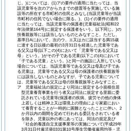
じ。)については、(1)アの要件の適用に当たっては、当
該児童等を次のアからカまでの措置等を実施している施
設等の所在する市町村の住民とみなし(当該児童等が当該
市町村の住民でない場合に限る。)、(1)イの要件の適用
に当たっては、当該児童等の保護者(児童福祉法(昭和22
年法律第164号)に規定する保護者をいう。以下同じ。)の
扶養親族等には該当しないものとみなすこと。ただし、
基準日Aにおいて、次のウ、エ又はカに該当する満15歳
に達する日以後の最初の3月31日を経過した児童等であ
る父又は母(以下この(4)において「児童等である父又は
母」という。)がその子である児童(以下この(4)において
「子である児童」という。)と同一の施設に入所している
場合については、当該児童等である父又は母及び子であ
る児童は、児童等である父又は母の保護者の扶養親族等
には該当しないものとみなすが、子である児童について
は、児童等である父又は母の扶養親族等とみなすこと。
ア 児童福祉法の規定により同法に規定する小規模住居
型児童養育事業を行う者又は同法に規定する里親に委
託されている児童等(保護者の疾病、疲労その他の身体
上若しくは精神上又は環境上の理由により家庭におい
て養育することが一時的に困難となったことに伴い、2
か月以内の期間を定めて行われる委託をされている者
を除き、児童以外の者にあっては、同法の規定及び
「社会的養護自立支援事業等の実施について(平成29年
3月31日付雇児発0331第10号厚生労働省雇用均等・児