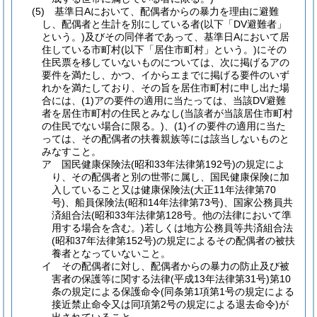
(5) 基準日Aにおいて、配偶者からの暴力を理由に避難
し、配偶者と生計を別にしている者(以下「DV避難者」
という。)及びその同伴者であって、基準日Aにおいて居
住している市町村(以下「居住市町村」という。)にその
住民票を移していないものについては、次に掲げるアの
要件を満たし、かつ、イからエまでに掲げる要件のいず
れかを満たしており、その旨を居住市町村に申し出た場
合には、(1)アの要件の適用に当たっては、当該DV避難
者を居住市町村の住民とみなし(当該者が当該居住市町村
の住民でない場合に限る。)、(1)イの要件の適用に当た
っては、その配偶者の扶養親族等には該当しないものと
みなすこと。
ア 国民健康保険法(昭和33年法律第192号)の規定によ
り、その配偶者と別の世帯に属し、国民健康保険に加
入していること又は健康保険法(大正11年法律第70
号)、船員保険法(昭和14年法律第73号)、国家公務員共
済組合法(昭和33年法律第128号。他の法律において準
用する場合を含む。)若しくは地方公務員等共済組合法
(昭和37年法律第152号)の規定によるその配偶者の被扶
養者となっていないこと。
イ その配偶者に対し、配偶者からの暴力の防止及び被
害者の保護等に関する法律(平成13年法律第31号)第10
条の規定による保護命令(同条第1項第1号の規定による
接近禁止命令又は同項第2号の規定による退去命令)が