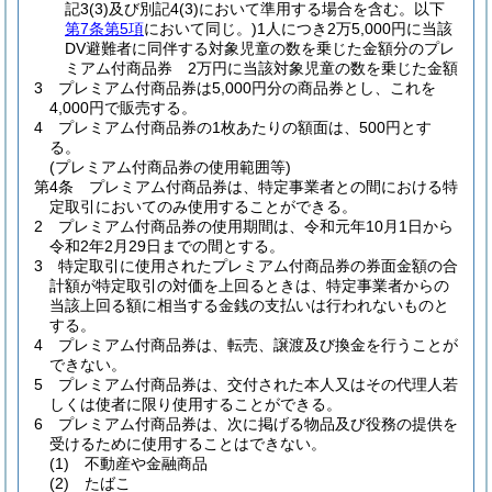
記3
(3)
及び別記4
(3)
において準用する場合を含む。以下
第7条第5項
において同じ。)
1人につき2万5,000円に当該
DV避難者に同伴する対象児童の数を乗じた金額分のプレ
ミアム付商品券 2万円に当該対象児童の数を乗じた金額
3
プレミアム付商品券は5,000円分の商品券とし、これを
4,000円で販売する。
4
プレミアム付商品券の1枚あたりの額面は、500円とす
る。
(プレミアム付商品券の使用範囲等)
第4条
プレミアム付商品券は、特定事業者との間における特
定取引においてのみ使用することができる。
2
プレミアム付商品券の使用期間は、令和元年10月1日から
令和2年2月29日までの間とする。
3
特定取引に使用されたプレミアム付商品券の券面金額の合
計額が特定取引の対価を上回るときは、特定事業者からの
当該上回る額に相当する金銭の支払いは行われないものと
する。
4
プレミアム付商品券は、転売、譲渡及び換金を行うことが
できない。
5
プレミアム付商品券は、交付された本人又はその代理人若
しくは使者に限り使用することができる。
6
プレミアム付商品券は、次に掲げる物品及び役務の提供を
受けるために使用することはできない。
(1)
不動産や金融商品
(2)
たばこ