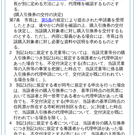
長が別に定める方法により、代理権を確認するものとす
る。
(購入引換券の交付の決定)
第7条
市長は、
第5条
の規定により提出された申請書を受理
したときは、速やかに内容を確認の上、購入引換券の交付
を決定し、当該購入対象者に対し購入引換券を交付するも
のとする。
ただし、内容に疑義がある場合には、市長は当
該購入対象者に対し必要な資料や説明を求めるものとす
る。
2
別記1
(4)
に規定する児童等については、当該児童等分の購
入引換券につき別記1
(4)
に規定する保護者から代理申請が
あった場合でも、不交付決定とする
(市において、当該児童
等の入所等の事実を把握した時点で、当該児童等に係る購
入引換券の代理申請について、交付決定が既に行われてい
る場合を除く。)
。
3
別記1
(5)
に規定する者が同号に規定する申出を行った場合
は、当該者分の購入引換券につき、基準日時点の住民票に
おいて当該者と同一世帯である者から代理申請があった場
合でも、不交付決定とする
(申出が、当該者の基準日時点の
住民票が所在する市町村
(特別区を含む。)
に到達した時点
で、当該購入引換券の代理申請について、交付決定が既に
行われている場合を除く。)
。
4
別記1
(6)
に規定する者については、当該者分の購入引換券
につき別記1
(6)
に規定する養護者から代理申請があった場
合でも、不交付決定とする
(市において、当該者の入所等の