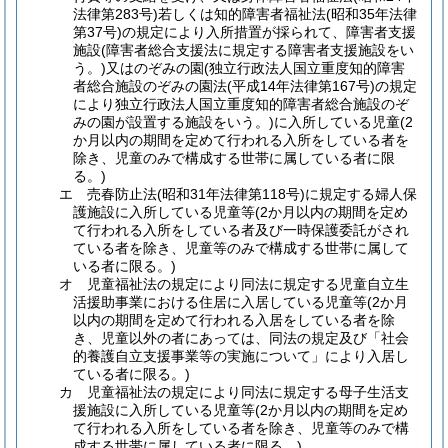
法律第283号)若しくは知的障害者福祉法(昭和35年法律
第37号)の規定により入所措置が採られて、障害者支援
施設(障害者総合支援法に規定する障害者支援施設をい
う。)又はのぞみの園(独立行政法人国立重度知的障害
者総合施設のぞみの園法(平成14年法律第167号)の規定
により独立行政法人国立重度知的障害者総合施設のぞ
みの園が設置する施設をいう。)に入所している児童(2
か月以内の期間を定めて行われる入所をしている者を
除き、児童のみで構成する世帯に属している者に限
る。)
エ 売春防止法(昭和31年法律第118号)に規定する婦人保
護施設に入所している児童等(2か月以内の期間を定め
て行われる入所をしている者及び一時保護委託がされ
ている者を除き、児童等のみで構成する世帯に属して
いる者に限る。)
オ 児童福祉法の規定により同法に規定する児童自立生
活援助事業における住居に入居している児童等(2か月
以内の期間を定めて行われる入居をしている者を除
き、児童以外の者にあっては、同法の規定及び「社会
的養護自立支援事業等の実施について」により入居し
ている者に限る。)
カ 児童福祉法の規定により同法に規定する母子生活支
援施設に入所している児童等(2か月以内の期間を定め
て行われる入所をしている者を除き、児童等のみで構
成する世帯に属している者に限る。)