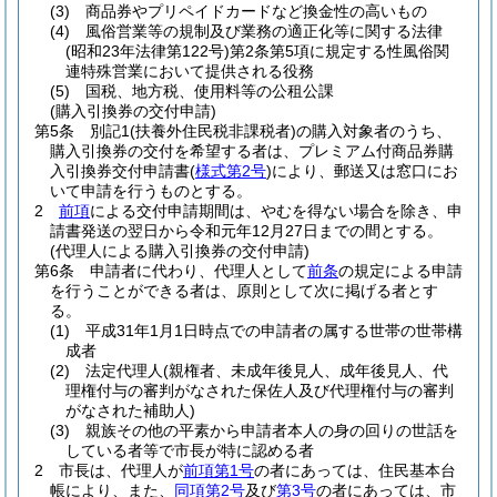
(3)
商品券やプリペイドカードなど換金性の高いもの
(4)
風俗営業等の規制及び業務の適正化等に関する法律
(昭和23年法律第122号)
第2条第5項に規定する性風俗関
連特殊営業において提供される役務
(5)
国税、地方税、使用料等の公租公課
(購入引換券の交付申請)
第5条
別記1
(扶養外住民税非課税者)
の購入対象者のうち、
購入引換券の交付を希望する者は、プレミアム付商品券購
入引換券交付申請書
(
様式第2号
)
により、郵送又は窓口にお
いて申請を行うものとする。
2
前項
による交付申請期間は、やむを得ない場合を除き、申
請書発送の翌日から令和元年12月27日までの間とする。
(代理人による購入引換券の交付申請)
第6条
申請者に代わり、代理人として
前条
の規定による申請
を行うことができる者は、原則として次に掲げる者とす
る。
(1)
平成31年1月1日時点での申請者の属する世帯の世帯構
成者
(2)
法定代理人
(親権者、未成年後見人、成年後見人、代
理権付与の審判がなされた保佐人及び代理権付与の審判
がなされた補助人)
(3)
親族その他の平素から申請者本人の身の回りの世話を
している者等で市長が特に認める者
2
市長は、代理人が
前項第1号
の者にあっては、住民基本台
帳により、また、
同項第2号
及び
第3号
の者にあっては、市