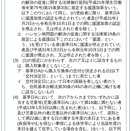
の解決の促進に関する法律施行規則(平成21年厚生労働
省令第75号)第15条第3項に規定する援護加算をいう。
以下このウにおいて同じ。)の受給者に限り、基準日A
に援護加算の認定を停止されていた者及び平成31年1
月2日から令和元年10月1日までの間に援護加算の認定
を廃止され、又は停止された者を除く。)
エ ハンセン病問題の解決の促進に関する法律第19条の
規定による援護(以下このエにおいて「援護」とい
う。)を受けている者(基準日Aに援護が停止されていた
者及び平成31年1月2日から令和元年10月1日までの間
に援護が廃止され、又は停止された者を除く。)
(3) (1)の規定にかかわらず、次のア又はイに該当するもの
は、購入対象者としないこと。
ア 基準日Aから購入引換券の交付が決定される日(以下
「交付決定日」という。)までに死亡した者
イ 交付決定日において日本の国籍を有しない者のう
ち、住民基本台帳法第30条の45の表の上欄に掲げる者
に該当しないもの
(4) 基準日Aにおいて、次のアからカまでのいずれかに該
当する児童等(児童(基準日Aにおいて満18歳に満たない者
(平成13年1月3日以降に生まれた者)をいう。以下同じ。)
及び児童以外の者(児童以外の基準日Aにおいて、原則と
して満22歳に達する日の属する年度の末日までにある者
(疾病等やむを得ない事情による休学等により当該年度の
末日を越えて在学している場合を含む。)をいう。以下同