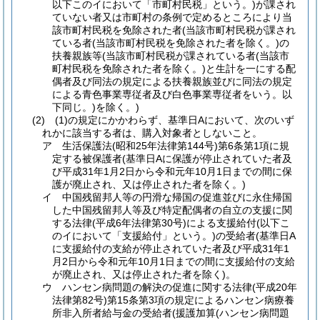
以下このイにおいて「市町村民税」という。)が課され
ていない者又は市町村の条例で定めるところにより当
該市町村民税を免除された者(当該市町村民税が課され
ている者(当該市町村民税を免除された者を除く。)の
扶養親族等(当該市町村民税が課されている者(当該市
町村民税を免除された者を除く。)と生計を一にする配
偶者及び同法の規定による扶養親族並びに同法の規定
による青色事業専従者及び白色事業専従者をいう。以
下同じ。)を除く。)
(2) (1)の規定にかかわらず、基準日Aにおいて、次のいず
れかに該当する者は、購入対象者としないこと。
ア 生活保護法(昭和25年法律第144号)第6条第1項に規
定する被保護者(基準日Aに保護が停止されていた者及
び平成31年1月2日から令和元年10月1日までの間に保
護が廃止され、又は停止された者を除く。)
イ 中国残留邦人等の円滑な帰国の促進並びに永住帰国
した中国残留邦人等及び特定配偶者の自立の支援に関
する法律(平成6年法律第30号)による支援給付(以下こ
のイにおいて「支援給付」という。)の受給者(基準日A
に支援給付の支給が停止されていた者及び平成31年1
月2日から令和元年10月1日までの間に支援給付の支給
が廃止され、又は停止された者を除く)。
ウ ハンセン病問題の解決の促進に関する法律(平成20年
法律第82号)第15条第3項の規定によるハンセン病療養
所非入所者給与金の受給者(援護加算(ハンセン病問題