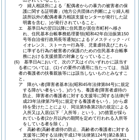
出されていること。
ウ 婦人相談所による「配偶者からの暴力の被害者の保
護に関する証明書」(地方公共団体の判断により婦人相
談所以外の配偶者暴力相談支援センターが発行した証
明書を含む。)が発行されていること。
エ 基準日Aの翌日以降に住民票が居住市町村へ移さ
れ、住民基本台帳事務処理要領(昭和42年自治振第150
号等自治省行政局長等通知)によるドメスティック・バ
イオレンス、ストーカー行為等、児童虐待及びこれら
に準ずる行為の被害者の保護のための住民基本台帳事
務における支援措置の対象となっていること。
(6) 基準日Aにおいて、次のア又はイのいずれかに該当す
る者については、(1)イの要件の適用に当たっては、当該
者の養護者の扶養親族等には該当しないものとみなすこ
と。
ア 障がい者(障害者基本法(昭和45年法律第84号)に規定
する障がい者をいう。)のうち、養護者(障害者虐待の
防止、障害者の養護者に対する支援等に関する法律(平
成23年法律第79号)に規定する養護者をいう。)から虐
待を受けたことにより、同法第9条第2項の規定による
入所又は入居(以下「入所等」という。)の措置が採ら
れている者(2か月以内の期間を定めて行われる入所等
をしている者を除く。)
イ 高齢者(高齢者虐待の防止、高齢者の養護者に対する
支援等に関する法律(平成17年法律第124号)第2条第1