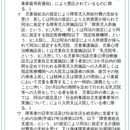
童家庭局長通知)」により委託されているものに限
る。)
イ 児童福祉法の規定により障害児入所給付費の支給を
受け、若しくは同法の規定により入所措置が採られて
同法に規定する障害児入所施設(以下「障害児入所施
設」という。)に入所し、若しくは同法の規定により同
法に規定する指定医療機関(以下「指定医療機関」とい
う。)に入院し、又は同法の規定により入所措置が採ら
れて同法に規定する乳児院、児童養護施設、児童心理
治療施設若しくは児童自立支援施設(以下「乳児院等」
という。)に入所している児童等(当該児童心理治療施
設又は児童自立支援施設に通う者並びに2か月以内の期
間を定めて行われる障害児入所施設への入所若しくは
指定医療機関への入院又は保護者の疾病、疲労その他
の身体上若しくは精神上又は環境上の理由により家庭
において児童を養育することが一時的に困難となった
ことに伴い、2か月以内の期間を定めて行われる乳児院
等への入所をしている者を除き、児童以外の者にあっ
ては、同法の規定及び「社会的養護自立支援事業等の
実施について」により入所又は入院している者に限
る。)
ウ 障害者の日常生活及び社会生活を総合的に支援する
ための法律(平成17年法律第123号。以下「障害者総合
支援法」という。)の規定により同法に規定する介護給
付費等の支給を受け、又は身体障害者福祉法(昭和24年