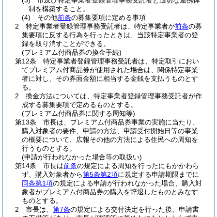
(3)
市及び特定事業者登録管理事務受託者と適切な連携体
制を構築すること。
(4)
その他
前条
の募集要項に定める事項
2
特定事業者登録管理事務受託者は、特定事業者が
前条
の募
集要項に反する行為を行ったときは、当該特定事業者の登
録を取り消すことができる。
(プレミアム付商品券の換金手続)
第12条
特定事業者登録管理事務受託者は、特定取引におい
てプレミアム付商品券が使用された場合は、関係特定事業
者に対し、その券面金額に相当する金銭を支払うものとす
る。
2
換金方法については、特定事業者登録管理事務受託者が作
成する募集要項で定めるものとする。
(プレミアム付商品券に関する周知等)
第13条
市長は、プレミアム付商品券事業の実施に当たり、
購入対象者の要件、申請の方法、申請受付開始日等の事業
の概要について、広報その他の方法による住民への周知を
行うものとする。
(申請が行われなかった場合等の取扱い)
第14条
市長は
前条
の規定による周知を行ったにもかかわら
ず、購入対象者から
第5条第2項
に規定する申請期限までに
同条第1項
の規定による申請が行われなかった場合、購入対
象者がプレミアム付商品券の購入を辞退したものとみなす
ものとする。
2
市長は、
第7条
の規定による交付決定を行った後、申請書