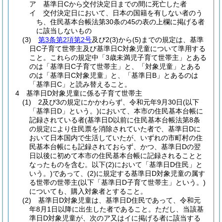
ア 基準日Cから交付決定日までの間に死亡した者
イ 交付決定日において、日本の国籍を有しない者のう
ち、住民基本台帳法第30条の45の表の上欄に掲げる者
に該当しないもの
(3)
第3条第2項第2号
及び2(3)から(5)までの規定は、基準
日C子育て世帯主及び基準日C対象児童について準用する
こと。これらの規定中「3歳未満児子育て世帯主」とある
のは「基準日C子育て世帯主」と、「対象児童」とある
のは「基準日C対象児童」と、「基準日B」とあるのは
「基準日C」と読み替えること。
4 基準日D対象児童に係る子育て世帯主
(1) 2及び3の規定にかかわらず、令和元年9月30日(以下
「基準日D」という。)において、本市の住民基本台帳に
記録されている者(基準日D以前に住民基本台帳法第8条
の規定により住民票を消除されていた者で、基準日Dに
おいて日本国内で生活していたが、いずれの市町村の住
民基本台帳にも記録されておらず、かつ、基準日Dの翌
日以後に初めて本市の住民基本台帳に記録されることと
なったものを含む。以下(2)において「基準日D住民」と
いう。)であって、(2)に規定する基準日D対象児童の属す
る世帯の世帯主(以下「基準日D子育て世帯主」という。)
についても、購入対象者とすること。
(2) 基準日D対象児童は、基準日D住民であって、令和元
年8月1日以降に出生した者であること。ただし、当該基
準日D対象児童が、次のア又はイに掲げる者に該当する