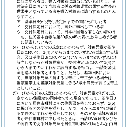
に該当する者は、購入対象者に該当しないものとし、交
付決定日において当該者に係る対象児童の属する世帯の
世帯主となっている者を購入対象者に該当するものとみ
なすこと。
ア 基準日Bから交付決定日までの間に死亡した者
イ 交付決定日において、国外に転出している者
ウ 交付決定日において、日本の国籍を有しない者のう
ち、住民基本台帳法第30条の45の表の上欄に掲げる者
に該当しないもの
(4) (1)から(3)までの規定にかかわらず、対象児童が基準
日Bにおいて、1(4)アからカまでのいずれかに該当する場
合、又は基準日Bにおいて1(4)アからカまでのいずれにも
該当しなかった対象児童が、交付決定日において1(4)ア
からカまでのいずれかに該当する場合には、当該対象児
童を購入対象者とすること。ただし、基準日Bにおい
て、当該対象児童の属する世帯に世帯主がいる場合は、
当該世帯主を当該対象児童に係る3歳未満児子育て世帯主
としないこと。
(5) (1)から(3)の規定にかかわらず、対象児童が1(5)に規
定するDV避難者の同伴者である場合であって、基準日B
において居住市町村にその住民票を移しておらず、1(5)
に掲げるアの要件を満たし、かつ、イからエまでに掲げ
る要件のいずれかを満たしており、その旨を当該DV避難
者が居住市町村に申し出たときは、当該DV避難者及びそ
の同伴者である対象児童を居住市町村の住民とみなす(当