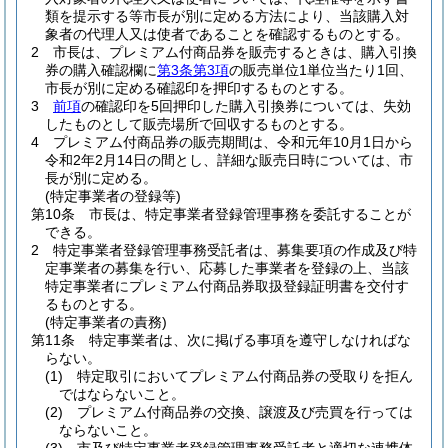
類を提示する等市長が別に定める方法により、当該購入対
象者の代理人又は使者であることを確認するものとする。
2
市長は、プレミアム付商品券を販売するときは、購入引換
券の購入確認欄に
第3条第3項
の販売単位1単位当たり1回、
市長が別に定める確認印を押印するものとする。
3
前項
の確認印を5回押印した購入引換券については、失効
したものとして販売場所で回収するものとする。
4
プレミアム付商品券の販売期間は、令和元年10月1日から
令和2年2月14日の間とし、詳細な販売日時については、市
長が別に定める。
(特定事業者の登録等)
第10条
市長は、特定事業者登録管理事務を委託することが
できる。
2
特定事業者登録管理事務受託者は、募集要項の作成及び特
定事業者の募集を行い、応募した事業者を登録の上、当該
特定事業者にプレミアム付商品券取扱登録証明書を交付す
るものとする。
(特定事業者の責務)
第11条
特定事業者は、次に掲げる事項を遵守しなければな
らない。
(1)
特定取引においてプレミアム付商品券の受取りを拒ん
ではならないこと。
(2)
プレミアム付商品券の交換、譲渡及び売買を行っては
ならないこと。