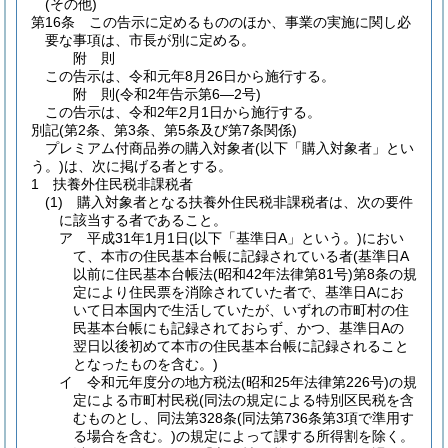
(その他)
第16条
この告示に定めるもののほか、事業の実施に関し必
要な事項は、市長が別に定める。
附
則
この告示は、令和元年8月26日から施行する。
附
則
(令和2年
告示第6―2号)
この告示は、令和2年2月1日から施行する。
別記
(第2条、第3条、第5条及び第7条関係)
プレミアム付商品券の購入対象者(以下「購入対象者」とい
う。)は、次に掲げる者とする。
1 扶養外住民税非課税者
(1) 購入対象者となる扶養外住民税非課税者は、次の要件
に該当する者であること。
ア 平成31年1月1日(以下「基準日A」という。)におい
て、本市の住民基本台帳に記録されている者(基準日A
以前に住民基本台帳法(昭和42年法律第81号)第8条の規
定により住民票を消除されていた者で、基準日Aにお
いて日本国内で生活していたが、いずれの市町村の住
民基本台帳にも記録されておらず、かつ、基準日Aの
翌日以後初めて本市の住民基本台帳に記録されること
となったものを含む。)
イ 令和元年度分の地方税法(昭和25年法律第226号)の規
定による市町村民税(同法の規定による特別区民税を含
むものとし、同法第328条(同法第736条第3項で準用す
る場合を含む。)の規定によって課する所得割を除く。