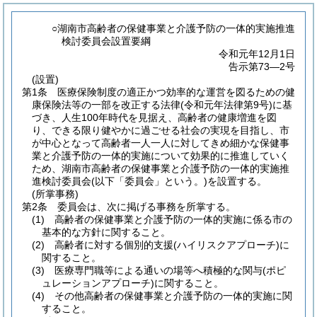
○湖南市高齢者の保健事業と介護予防の一体的実施推進
検討委員会設置要綱
令和元年12月1日
告示第73―2号
(設置)
第1条
医療保険制度の適正かつ効率的な運営を図るための健
康保険法等の一部を改正する法律
(令和元年法律第9号)
に基
づき、人生100年時代を見据え、高齢者の健康増進を図
り、できる限り健やかに過ごせる社会の実現を目指し、市
が中心となって高齢者一人一人に対してきめ細かな保健事
業と介護予防の一体的実施について効果的に推進していく
ため、湖南市高齢者の保健事業と介護予防の一体的実施推
進検討委員会
(以下「委員会」という。)
を設置する。
(所掌事務)
第2条
委員会は、次に掲げる事務を所掌する。
(1)
高齢者の保健事業と介護予防の一体的実施に係る市の
基本的な方針に関すること。
(2)
高齢者に対する個別的支援
(ハイリスクアプローチ)
に
関すること。
(3)
医療専門職等による通いの場等へ積極的な関与
(ポピ
ュレーションアプローチ)
に関すること。
(4)
その他高齢者の保健事業と介護予防の一体的実施に関
すること。