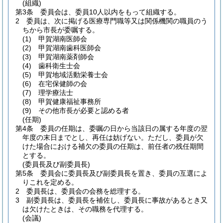
(組織)
第3条
委員会は、委員10人以内をもって組織する。
2
委員は、次に掲げる医療専門職等又は関係機関の職員のう
ちから市長が委嘱する。
(1)
甲賀湖南医師会
(2)
甲賀湖南歯科医師会
(3)
甲賀湖南薬剤師会
(4)
歯科衛生士会
(5)
甲賀地域活動栄養士会
(6)
在宅保健師の会
(7)
理学療法士
(8)
甲賀健康福祉事務所
(9)
その他市長が必要と認める者
(任期)
第4条
委員の任期は、委嘱の日から当該日の属する年度の翌
年度の末日までとし、再任は妨げない。
ただし、委員が欠
けた場合における補欠の委員の任期は、前任者の残任期間
とする。
(委員長及び副委員長)
第5条
委員会に委員長及び副委員長を置き、委員の互選によ
りこれを定める。
2
委員長は、委員会の会務を総理する。
3
副委員長は、委員長を補佐し、委員長に事故があるとき又
は欠けたときは、その職務を代理する。
(会議)