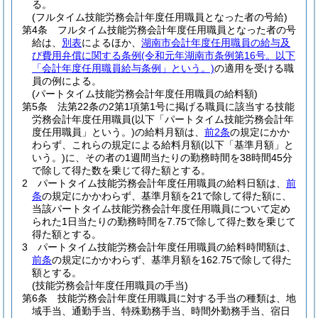
る。
(フルタイム技能労務会計年度任用職員となった者の号給)
第4条
フルタイム技能労務会計年度任用職員となった者の号
給は、
別表
によるほか、
湖南市会計年度任用職員の給与及
び費用弁償に関する条例
(令和元年湖南市条例第16号。以下
「会計年度任用職員給与条例」という。)
の適用を受ける職
員の例による。
(パートタイム技能労務会計年度任用職員の給料額)
第5条
法第22条の2第1項第1号に掲げる職員に該当する技能
労務会計年度任用職員
(以下「パートタイム技能労務会計年
度任用職員」という。)
の給料月額は、
前2条
の規定にかか
わらず、これらの規定による給料月額
(以下「基準月額」と
いう。)
に、その者の1週間当たりの勤務時間を38時間45分
で除して得た数を乗じて得た額とする。
2
パートタイム技能労務会計年度任用職員の給料日額は、
前
条
の規定にかかわらず、基準月額を21で除して得た額に、
当該パートタイム技能労務会計年度任用職員について定め
られた1日当たりの勤務時間を7.75で除して得た数を乗じて
得た額とする。
3
パートタイム技能労務会計年度任用職員の給料時間額は、
前条
の規定にかかわらず、基準月額を162.75で除して得た
額とする。
(技能労務会計年度任用職員の手当)
第6条
技能労務会計年度任用職員に対する手当の種類は、地
域手当、通勤手当、特殊勤務手当、時間外勤務手当、宿日