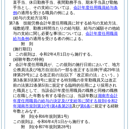
直手当、休日勤務手当、夜間勤務手当、期末手当及び勤勉
手当とし、その支給については、
会計年度任用職員給与条
例
の適用を受ける職員の例による。
(給与の支給方法等)
第7条
技能労務会計年度任用職員に対する給与の支給方法、
端数処理、勤務1時間当たりの給与額、給与の減額その他給
与の支給に関し必要な事項については、
会計年度任用職員
給与条例
の適用を受ける者の例による。
附
則
(施行期日)
1
この規則は、令和2年4月1日から施行する。
(経験年数の特例)
2
会計年度任用職員が、この規則の施行日前において、地方
公務員法及び地方自治法の一部を改正する法律
(平成29年法
律第29号)
による改正前の法
(以下「改正前の法」という。)
第3条第3項第3号に規定する特別職の非常勤職員又は改正
前の法第22条第5項に規定する臨時的任用により採用され
た職員として、当該会計年度任用職員の職務と同種の職務
に在職した年数を有する場合には、当該年数は
湖南市会計
年度任用職員の給与の決定及び支給等に関する規則
(令和2
年湖南市規則第10号)
第4条第2項
及び
第6条
に規定する経験
年数とみなす。
附
則
(令和6年
規則第1号)
この規則は、令和6年4月1日から施行する。
附
則
(令和7年
規則第28号)