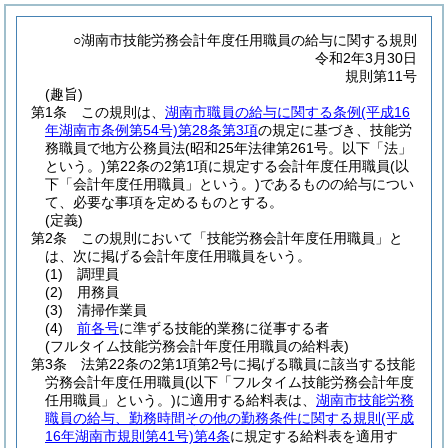
○湖南市技能労務会計年度任用職員の給与に関する規則
令和2年3月30日
規則第11号
(趣旨)
第1条
この規則は、
湖南市職員の給与に関する条例
(平成16
年湖南市条例第54号)
第28条第3項
の規定に基づき、技能労
務職員で地方公務員法
(昭和25年法律第261号。以下「法」
という。)
第22条の2第1項に規定する会計年度任用職員
(以
下「会計年度任用職員」という。)
であるものの給与につい
て、必要な事項を定めるものとする。
(定義)
第2条
この規則において「技能労務会計年度任用職員」と
は、次に掲げる会計年度任用職員をいう。
(1)
調理員
(2)
用務員
(3)
清掃作業員
(4)
前各号
に準ずる技能的業務に従事する者
(フルタイム技能労務会計年度任用職員の給料表)
第3条
法第22条の2第1項第2号に掲げる職員に該当する技能
労務会計年度任用職員
(以下「フルタイム技能労務会計年度
任用職員」という。)
に適用する給料表は、
湖南市技能労務
職員の給与、勤務時間その他の勤務条件に関する規則
(平成
16年湖南市規則第41号)
第4条
に規定する給料表を適用す