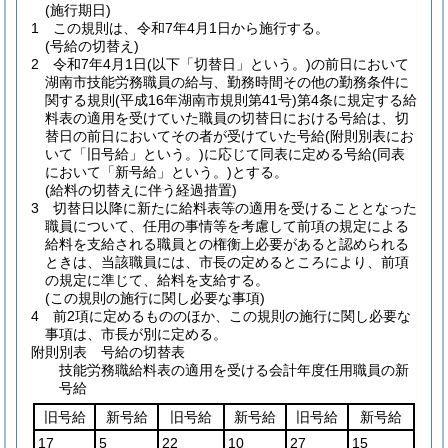
(施行期日)
1
この規則は、令和7年4月1日から施行する。
(号給の切替え)
2
令和7年4月1日
(以下「切替日」という。)
の前日において
湖南市技能労務職員の給与、勤務時間その他の勤務条件に
関する規則
(平成16年湖南市規則第41号)
第4条に規定する給
料表の適用を受けていた職員の切替日における号給は、切
替日の前日においてその者が受けていた号給
(附則別表にお
いて「旧号給」という。)
に応じて同表に定める号給
(同表
において「新号給」という。)
とする。
(給料の切替えに伴う経過措置)
3
切替日以降に新たに給料表等の適用を受けることとなった
職員について、任用の事情等を考慮して前項の規定による
給料を支給される職員との権衡上必要があると認められる
ときは、当該職員には、市長の定めるところにより、前項
の規定に準じて、給料を支給する。
(この規則の施行に関し必要な事項)
4
前2項に定めるもののほか、この規則の施行に関し必要な
事項は、市長が別に定める。
附則別表
号給の切替表
技能労務職給料表の適用を受ける会計年度任用職員の新
号給
旧号給
新号給
旧号給
新号給
旧号給
新号給
17
5
22
10
27
15