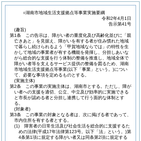
○湖南市地域生活支援拠点等事業実施要綱
令和2年4月1日
告示第41号
(趣旨)
第1条
この告示は、障がい者の重度化及び高齢化並びに「親
亡きあと」を見据え、障がいを有する者が住み慣れた地域
で暮らし続けられるよう「甲賀地域ならでは」の特性を生
かして地域の事業者が有する機能を発揮し、分担しあいな
がら総合的な支援を行う体制の整備を推進し、地域全体で
障がい者等を支えるサービス提供の整備を図るため、湖南
市地域生活支援拠点等事業
(以下「事業」という。)
につい
て、必要な事項を定めるものとする。
(実施主体)
第2条
この事業の実施主体は、湖南市とする。
ただし、障が
い者への支援を適切、公立、中立及び効率的に実施できる
と市長が認める者と分担し連携して行う面的な体制とす
る。
(対象者)
第3条
この事業の対象となる者は、次に掲げる者であって、
市内住所を有する者とする。
(1)
障害者の日常生活及び社会生活を総合的に支援するた
めの法律
(平成17年法律第123号。以下「法」という。)
第
4条第1項に規定する障がい者又は同条第2項に規定する