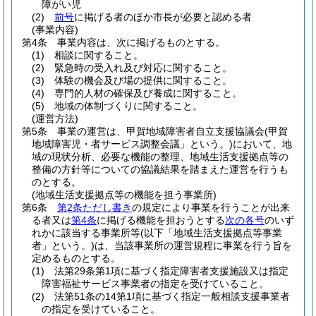
障がい児
(2)
前号
に掲げる者のほか市長が必要と認める者
(事業内容)
第4条
事業内容は、次に掲げるものとする。
(1)
相談に関すること。
(2)
緊急時の受入れ及び対応に関すること。
(3)
体験の機会及び場の提供に関すること。
(4)
専門的人材の確保及び養成に関すること。
(5)
地域の体制づくりに関すること。
(運営方法)
第5条
事業の運営は、甲賀地域障害者自立支援協議会
(甲賀
地域障害児・者サービス調整会議」という。)
において、地
域の現状分析、必要な機能の整理、地域生活支援拠点等の
整備の方針等についての協議結果を踏まえた運営を行うも
のとする。
(地域生活支援拠点等の機能を担う事業所)
第6条
第2条ただし書き
の規定により事業を行うことが出来
る者又は
第4条
に掲げる機能を担おうとする
次の各号
のいず
れかに該当する事業所等
(以下「地域生活支援拠点等事業
者」という。)
は、当該事業所の運営規程に事業を行う旨を
定めるものとする。
(1)
法第29条第1項に基づく指定障害者支援施設又は指定
障害福祉サービス事業者の指定を受けていること。
(2)
法第51条の14第1項に基づく指定一般相談支援事業者
の指定を受けていること。