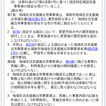
(3)
法第51条の17第1項第1号に基づく指定特定相談支援
事業者の指定を受けていること。
(届出等)
第7条
地域生活支援拠点等事業者は、湖南市地域生活支援拠
点等届出書
(
様式第1号
)
に運営規程を添えて、地域生活支援
拠点等事業者が所在する市の市長に届出を行うものとす
る。
2
前項
に規定する届出において、変更手続き中の運営規程を
添付したときは、変更後速やかに変更後の運営規程を提出
しなければならない。
3
市長は、
前2項
の規定による届出があった地域生活支援拠
点等事業者を湖南市地域生活支援拠点等事業者名簿
(
様式第
2号
)
に記載し、甲賀市と情報を共有するものとする。
(遵守事項)
第8条
地域生活支援拠点等事業者は、
第4条
に掲げる事業の
実施に際し、利用者及びその家族の権利擁護に十分留意し
なければならない。
2
地域生活支援拠点等事業者の職員又は職員であった者は、
業務上知り得た利用者及びその家族の個人情報について
は、個人情報の保護に関する法律
(平成15年法律第57号)
そ
の他関係法令等を遵守し、適正に取り扱わなければならな
い。
3
地域生活支援拠点等事業者は、実施した事業内容の記録を
作成のうえ、5年間保存し、実施主体等から求めがあった場
合は提出しなければならない。