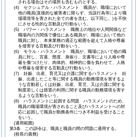
される場合はその場所も含むものとする。
(4)
セクシュアル・ハラスメント 職員が、職場において
他の職員
(直接的な被害者に限らず、当該行為等により職
場環境等を害された全ての者を含む。以下同じ。)
を不快
にさせる性的な言動及び行動をいう。
(5)
パワー・ハラスメント 職務上の地位や人間関係など
職場内の力関係で優位にある職員が、職場において他の
職員に対し、本来業務の適正な範囲を超えて人格や尊厳
を侵害する言動及び行動をいう。
(6)
モラル・ハラスメント 職員が、職場において他の職
員に対し、言葉、態度、身振り、文書等により人格や尊
厳を傷つけたり、肉体的、精神的に傷を負わせて、人格
や尊厳を侵害する言動及び行動をいう。
(7)
妊娠、出産、育児又は介護に関するハラスメント 妊
娠、出産したこと等に関する職員の勤務環境を害するよ
うな言動若しくは妊娠、出産、育児、又は介護に関する
制度若しくは措置の利用に関する職員の勤務環境を害す
るような言動をいう。
(8)
ハラスメントに起因する問題 ハラスメントのため、
職員の職場環境が害されること及びハラスメントへの対
応に起因して職員が勤務条件につき不利益を受けること
をいう。
(適用範囲)
第3条
この訓令は、職員と職員の間の問題に適用する。
(校長の責務)