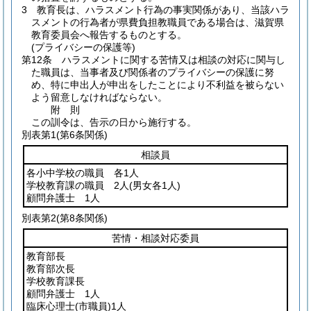
3
教育長は、ハラスメント行為の事実関係があり、当該ハラ
スメントの行為者が県費負担教職員である場合は、滋賀県
教育委員会へ報告するものとする。
(プライバシーの保護等)
第12条
ハラスメントに関する苦情又は相談の対応に関与し
た職員は、当事者及び関係者のプライバシーの保護に努
め、特に申出人が申出をしたことにより不利益を被らない
よう留意しなければならない。
附
則
この訓令は、告示の日から施行する。
別表第1
(第6条関係)
相談員
各小中学校の職員 各1人
学校教育課の職員 2人
(男女各1人)
顧問弁護士 1人
別表第2
(第8条関係)
苦情・相談対応委員
教育部長
教育部次長
学校教育課長
顧問弁護士 1人
臨床心理士
(市職員)
1人