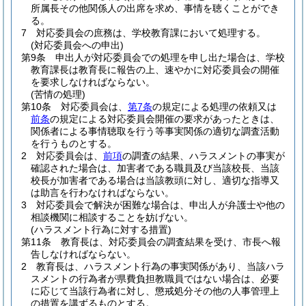
所属長その他関係人の出席を求め、事情を聴くことができ
る。
7
対応委員会の庶務は、学校教育課において処理する。
(対応委員会への申出)
第9条
申出人が対応委員会での処理を申し出た場合は、学校
教育課長は教育長に報告の上、速やかに対応委員会の開催
を要求しなければならない。
(苦情の処理)
第10条
対応委員会は、
第7条
の規定による処理の依頼又は
前条
の規定による対応委員会開催の要求があったときは、
関係者による事情聴取を行う等事実関係の適切な調査活動
を行うものとする。
2
対応委員会は、
前項
の調査の結果、ハラスメントの事実が
確認された場合は、加害者である職員及び当該校長、当該
校長が加害者である場合は当該教頭に対し、適切な指導又
は助言を行わなければならない。
3
対応委員会で解決が困難な場合は、申出人が弁護士や他の
相談機関に相談することを妨げない。
(ハラスメント行為に対する措置)
第11条
教育長は、対応委員会の調査結果を受け、市長へ報
告しなければならない。
2
教育長は、ハラスメント行為の事実関係があり、当該ハラ
スメントの行為者が県費負担教職員ではない場合は、必要
に応じて当該行為者に対し、懲戒処分その他の人事管理上
の措置を講ずるものとする。