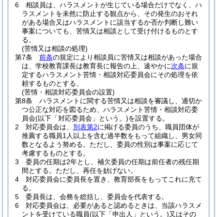
6
相談員は、ハラスメントが生じている場合だけでなく、ハ
ラスメントを未然に防止する観点から、その発生のおそれ
がある場合又はハラスメントに該当するか否か判断し難い
事案についても、苦情又は相談として受け付けるものとす
る。
(苦情又は相談の処理)
第7条
前条
の規定により相談員に苦情又は相談があった場合
は、学校教育課長は教育長に報告の上、速やかに
次条
に規
定するハラスメント苦情・相談対応委員会にその処理を依
頼するものとする。
(苦情・相談対応委員会の設置)
第8条
ハラスメントに関する苦情又は相談を審議し、適切か
つ公正な対応を図るため、ハラスメント苦情・相談対応委
員会
(以下「対応委員会」という。)
を設置する。
2
対応委員会は、
別表第2
に掲げる委員のうち、職員団体が
推薦する職員1人以上を含む過半数をもって組織し、男女同
数となるよう努める。
ただし、委員の性別は事案に応じて
考慮するものとする。
3
委員の任期は2年とし、補欠委員の任期は前任者の残任期
間とする。
ただし、再任を妨げない。
4
対応委員会に委員長を置き、教育部長をもってこれに充て
る。
5
委員長は、会務を総括し、委員会を代表する。
6
対応委員会は、必要があると認めるときは、当該ハラスメ
ントを受けている職員
(以下「申出人」という。)
又はその