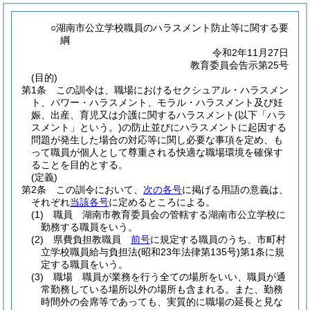
○湖南市公立学校職員のハラスメント防止等に関する要
綱
令和2年11月27日
教育委員会告示第25号
(目的)
第1条
この訓令は、職場におけるセクシュアル・ハラスメン
ト、パワー・ハラスメント、モラル・ハラスメント及び妊
娠、出産、育児又は介護に関するハラスメント
(以下「ハラ
スメント」という。)
の防止並びにハラスメントに起因する
問題が発生した場合の対応等に関し必要な事項を定め、も
って職員が個人として尊重される快適な職場環境を確保す
ることを目的とする。
(定義)
第2条
この訓令において、
次の各号
に掲げる用語の意義は、
それぞれ
当該各号
に定めるところによる。
(1)
職員 湖南市教育委員会の管轄する湖南市公立学校に
勤務する職員をいう。
(2)
県費負担教職員
前号
に規定する職員のうち、市町村
立学校職員給与負担法
(昭和23年法律第135号)
第1条に規
定する職員をいう。
(3)
職場 職員が業務を行う全ての場所をいい、職員が通
常勤務している場所以外の場所も含まれる。
また、勤務
時間外の会席等であっても、実質的に職場の延長と見な