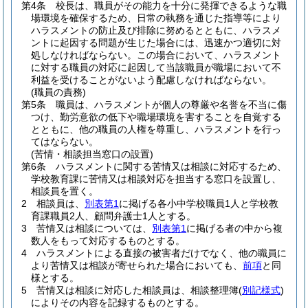
第4条
校長は、職員がその能力を十分に発揮できるような職
場環境を確保するため、日常の執務を通じた指導等により
ハラスメントの防止及び排除に努めるとともに、ハラスメ
ントに起因する問題が生じた場合には、迅速かつ適切に対
処しなければならない。
この場合において、ハラスメント
に対する職員の対応に起因して当該職員が職場において不
利益を受けることがないよう配慮しなければならない。
(職員の責務)
第5条
職員は、ハラスメントが個人の尊厳や名誉を不当に傷
つけ、勤労意欲の低下や職場環境を害することを自覚する
とともに、他の職員の人権を尊重し、ハラスメントを行っ
てはならない。
(苦情・相談担当窓口の設置)
第6条
ハラスメントに関する苦情又は相談に対応するため、
学校教育課に苦情又は相談対応を担当する窓口を設置し、
相談員を置く。
2
相談員は、
別表第1
に掲げる各小中学校職員1人と学校教
育課職員2人、顧問弁護士1人とする。
3
苦情又は相談については、
別表第1
に掲げる者の中から複
数人をもって対応するものとする。
4
ハラスメントによる直接の被害者だけでなく、他の職員に
より苦情又は相談が寄せられた場合においても、
前項
と同
様とする。
5
苦情又は相談に対応した相談員は、相談整理簿
(
別記様式
)
によりその内容を記録するものとする。