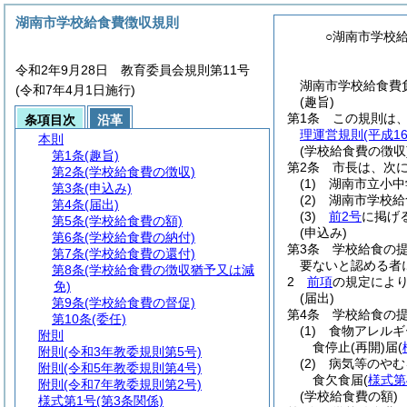
湖南市学校給食費徴収規則
○湖南市学校
令和2年9月28日 教育委員会規則第11号
湖南市学校給食費
(令和7年4月1日施行)
(趣旨)
第1条
この規則は
条項目次
沿革
理運営規則
(平成1
本則
(学校給食費の徴収
第1条
(趣旨)
第2条
市長は、次
第2条
(学校給食費の徴収)
(1)
湖南市立小中
第3条
(申込み)
(2)
湖南市学校給
第4条
(届出)
(3)
前2号
に掲げ
第5条
(学校給食費の額)
(申込み)
第6条
(学校給食費の納付)
第3条
学校給食の
第7条
(学校給食費の還付)
要ないと認める者
第8条
(学校給食費の徴収猶予又は減
2
前項
の規定によ
免)
(届出)
第9条
(学校給食費の督促)
第4条
学校給食の
第10条
(委任)
(1)
食物アレルギ
附則
食停止
(再開)
届
(
附則
(令和3年教委規則第5号)
(2)
病気等のやむ
附則
(令和5年教委規則第4号)
食欠食届
(
様式第
附則
(令和7年教委規則第2号)
(学校給食費の額)
様式第1号
(第3条関係)