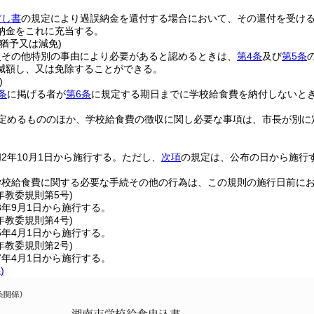
だし書
の規定により過誤納金を還付する場合において、その還付を受け
納金をこれに充当する。
猶予又は減免)
災その他特別の事由により必要があると認めるときは、
第4条
及び
第5条
減額し、又は免除することができる。
)
条
に掲げる者が
第6条
に規定する期日までに学校給食費を納付しないと
定めるもののほか、学校給食費の徴収に関し必要な事項は、市長が別に
2年10月1日から施行する。
ただし、
次項
の規定は、公布の日から施行
学校給食費に関する必要な手続その他の行為は、この規則の施行日前に
年
教委規則第5号)
3年9月1日から施行する。
年
教委規則第4号)
5年4月1日から施行する。
年
教委規則第2号)
7年4月1日から施行する。
)