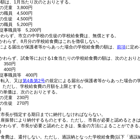
の額は、1月当たり次のとおりとする。
児童 3,800円
職員 4,500円
生徒 4,500円
職員 5,200円
事職員等 5,200円
かわらず、市立の中学校の生徒の学校給食費は、無償とする。
かわらず、8月分の学校給食費はこれを徴収しない。
による届出が保護者等からあった場合の学校給食費の額は、
前項
に定め
かわらず、試食等における1食当たりの学校給食費の額は、次のとおり
 350円
 400円
従事職員等 400円
、転入、又は
第4条第2号
の規定による届出が保護者等からあった場合の
。
ただし、学校給食費の月額を上限とする。
りの単価は、次のとおりとする。
の児童 230円
の生徒 270円
)
は市長が指定する期日までに納付しなければならない。
口座振替により納付するものとする。
ただし、市長が必要と認めるとき
かわらず、市長が必要と認めたときは、集金の方法によることができる
)
給食費は、還付しない。
ただし、過誤納となった学校給食費
(以下「過誤