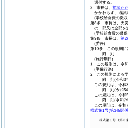
還付する。
2
市長は、
前項た
かかわらず、過誤
(学校給食費の徴収
第8条
市長は、天
の一部又は全部を
(学校給食費の督促
第9条
市長は、
第2
(委任)
第10条
この規則に
附
則
(施行期日)
1
この規則は、令和
(準備行為)
2
この規則による
附
則
(令和3
この規則は、令和
附
則
(令和5
この規則は、令和
附
則
(令和7
この規則は、令和
様式第1号
(第3条関係