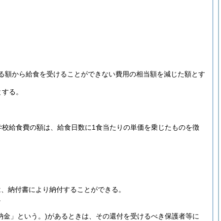
る額から給食を受けることができない費用の相当額を減じた額とす
とする。
学校給食費の額は、給食日数に1食当たりの単価を乗じたものを徴
は、納付書により納付することができる。
。
納金」という。)
があるときは、その還付を受けるべき保護者等に