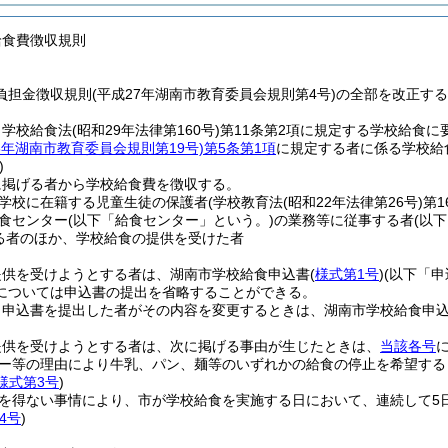
給食費徴収規則
負担金徴収規則(平成27年湖南市教育委員会規則第4号)の全部を改正す
、学校給食法
(昭和29年法律第160号)
第11条第2項に規定する学校給食に
6年湖南市教育委員会規則第19号)
第5条第1項
に規定する者に係る学校給
)
に掲げる者から学校給食費を徴収する。
学校に在籍する児童生徒の保護者
(学校教育法
(昭和22年法律第26号)
第
食センター
(以下「給食センター」という。)
の業務等に従事する者
(以
る者のほか、学校給食の提供を受けた者
提供を受けようとする者は、湖南市学校給食申込書
(
様式第1号
)
(以下「申
については申込書の提出を省略することができる。
り申込書を提出した者がその内容を変更するときは、湖南市学校給食申
提供を受けようとする者は、次に掲げる事由が生じたときは、
当該各号
ー等の理由により牛乳、パン、麺等のいずれかの給食の停止を希望する
様式第3号
)
を得ない事情により、市が学校給食を実施する日において、連続して5
4号
)