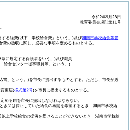
令和2年9月28日
教育委員会規則第11号
る。
要する経費
(以下「学校給食費」という。)
及び
湖南市学校給食等管
食費の徴収に関し、必要な事項を定めるものとする。
16条に規定する保護者をいう。)
及び職員
下「給食センター従事職員等」という。)
込書」という。)
を市長に提出するものとする。
ただし、市長が必
込変更届
(
様式第2号
)
を市長に提出するものとする。
に定める届を市長に提出しなければならない。
とき又は停止していた給食の再開を希望するとき 湖南市学校給
日以上学校給食の提供を受けることができないとき 湖南市学校給