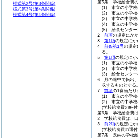
第5条
学校給食費
様式第2号
(第3条関係)
(1)
市立の小学校の
様式第3号
(第4条関係)
(2)
市立の小学校の
様式第4号
(第4条関係)
(3)
市立の中学校の
(4)
市立の中学校の
(5)
給食センター従
2
前項
の規定にか
3
第1項
の規定にか
4
前条第1号
の規定
る。
5
第1項
の規定にか
(1)
市立の小学校
(2)
市立の中学校
(3)
給食センター
6
月の途中で転出
収するものとする
7
前項
の1食当た
(1)
市立の小学校
(2)
市立の中学校
(学校給食費の納付
第6条
学校給食費
2
学校給食費は、
3
前2項
の規定にか
(学校給食費の還付
第7条
既納の学校