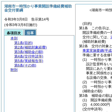
湖南市一時預かり事業開設準備経費補助
金交付要綱
○湖南市一時
令和3年3月8日 告示第14号
(目的)
(令和3年3月8日施行)
第1条
この告示は
開設準備経費の一
条項目次
沿革
交付に関しては、
本則
(補助対象経費)
第1条
(目的)
第2条
交付の対象
第2条
(補助対象経費)
事業実施要綱
(平
第3条
(補助金の額)
準備に要する改修
第4条
(交付申請等)
(1)
一時預かり事
第5条
(実績報告等)
設計監督料をい
第6条
(その他)
開設にあたり要
附則
事業と関係性が
る設備の交換、
(2)
一時預かり事
(3)
一時預かり事
(補助金の額)
第3条
補助金の額
(1)
開設準備経費
(2)
4,000,000円
(交付申請等)