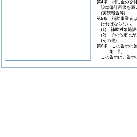
第4条
補助金の交
設準備計画書を添
(実績報告等)
第5条
補助事業者
ければならない。
(1)
補助対象施設
(2)
その他市長が
(その他)
第6条
この告示の
附
則
この告示は、告示