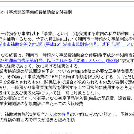
預かり事業開設準備経費補助金交付要綱
、一時預かり事業
(以下「事業」という。)
を実施する市内の私立幼稚園、
部を補助するため、予算の範囲内において湖南市一時預かり事業開設準
湖南市補助金等交付規則
(平成16年湖南市規則第44号。以下「規則」とい
となる経費は、湖南市一時預かり事業費補助金交付要綱
(平成24年湖南市
成27年湖南市告示第51号。以下これらを「要綱」という。)
第2条
に規定
等の経費であって、次に掲げる経費とする。
業実施施設の新規開設を予定している建物の改修に必要な工事請負費及
い、その額は工事請負費の2.6％に相当する額を限度額とする。)
。
ただ
綱で必要とされるもの、関係法令で適合が求められるもの及び要綱で定
あり、一時預かり事業実施施設を運営する上で日常的に使用すると考え
機能向上及び美装化等については、補助対象としない。
業の実施に当たって必要となる初度備品購入費
(備品の配送費、設置費
業実施施設の新規開設に当たっての広報経費
は、補助対象施設1箇所当たり
次の各号
のいずれか少ない額とし、予算の
の総額の範囲内で市長が必要と認める額