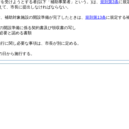
付を受けようとする者
(以下「補助事業者」という。)
は、
規則第3条
に規
えて、市長に提出しなければならない。
は、補助対象施設の開設準備が完了したときは、
規則第13条
に規定する
の開設準備に係る契約書及び領収書の写し
必要と認める書類
施行に関し必要な事項は、市長が別に定める。
の日から施行する。