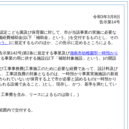
令和3年3月8日
告示第14号
認定こども園及び保育園に対して、市が当該事業の実施に必要な
備経費補助金
(以下「補助金」という。)
を交付するものとし、その
う。)
に規定するもののほか、この告示に定めるところによる。
告示第142号)
第2条に規定する事業及び
湖南市幼稚園型一時預かり
する事業の用に供する施設
(以下「補助対象施設」という。)
の開設
び工事事務費
(工事施工のために必要な経費であって、設計料及び
し、工事請負費の対象となるのは、一時預かり事業実施施設の新規
められていないが保育する上で市が必要と認めるもの
(一時預かり
られる設備であること。)
とし、現存し、かつ、基準を満たしてい
、工事費を含み、リースによるものは除く。)
範囲内で交付する。