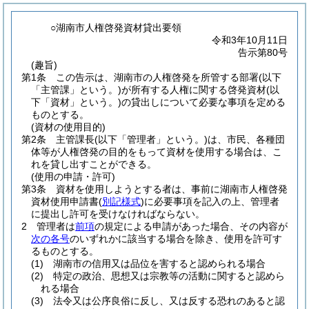
○湖南市人権啓発資材貸出要領
令和3年10月11日
告示第80号
(趣旨)
第1条
この告示は、湖南市の人権啓発を所管する部署
(以下
「主管課」という。)
が所有する人権に関する啓発資材
(以
下「資材」という。)
の貸出しについて必要な事項を定める
ものとする。
(資材の使用目的)
第2条
主管課長
(以下「管理者」という。)
は、市民、各種団
体等が人権啓発の目的をもって資材を使用する場合は、こ
れを貸し出すことができる。
(使用の申請・許可)
第3条
資材を使用しようとする者は、事前に湖南市人権啓発
資材使用申請書
(
別記様式
)
に必要事項を記入の上、管理者
に提出し許可を受けなければならない。
2
管理者は
前項
の規定による申請があった場合、その内容が
次の各号
のいずれかに該当する場合を除き、使用を許可す
るものとする。
(1)
湖南市の信用又は品位を害すると認められる場合
(2)
特定の政治、思想又は宗教等の活動に関すると認めら
れる場合
(3)
法令又は公序良俗に反し、又は反する恐れのあると認