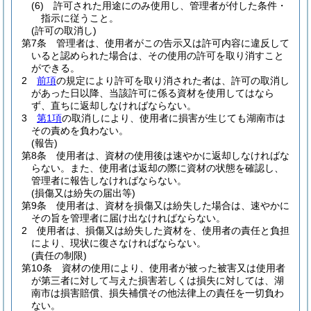
(6)
許可された用途にのみ使用し、管理者が付した条件・
指示に従うこと。
(許可の取消し)
第7条
管理者は、使用者がこの告示又は許可内容に違反して
いると認められた場合は、その使用の許可を取り消すこと
ができる。
2
前項
の規定により許可を取り消された者は、許可の取消し
があった日以降、当該許可に係る資材を使用してはなら
ず、直ちに返却しなければならない。
3
第1項
の取消しにより、使用者に損害が生じても湖南市は
その責めを負わない。
(報告)
第8条
使用者は、資材の使用後は速やかに返却しなければな
らない。
また、使用者は返却の際に資材の状態を確認し、
管理者に報告しなければならない。
(損傷又は紛失の届出等)
第9条
使用者は、資材を損傷又は紛失した場合は、速やかに
その旨を管理者に届け出なければならない。
2
使用者は、損傷又は紛失した資材を、使用者の責任と負担
により、現状に復さなければならない。
(責任の制限)
第10条
資材の使用により、使用者が被った被害又は使用者
が第三者に対して与えた損害若しくは損失に対しては、湖
南市は損害賠償、損失補償その他法律上の責任を一切負わ
ない。