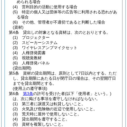
められる場合
(4)
営利目的の活動に使用する場合
(5)
特定の個人又は団体等の広告等に利用される恐れがあ
る場合
(6)
その他、管理者が不適切であると判断した場合
(資材)
第4条
貸出しの対象となる資材は、次のとおりとする。
(1)
プロジェクター
(2)
スピーカーシステム
(3)
ワイヤレスアンプマイクセット
(4)
人権啓発図書
(5)
視聴覚教材
(6)
人権啓発パネル
(貸出期間)
第5条
資材の貸出期間は、原則として7日以内とする。
ただ
し、貸出期限にあたる日が閉庁日の場合は、その翌開庁日
までを貸出期間とする。
(使用上の遵守事項)
第6条
第3条
の許可を受けた者
(以下「使用者」という。)
は、次に掲げる事項を遵守しなければならない。
(1)
第三者に譲渡又は転貸しないこと。
(2)
火気及び危険物の近辺で使用しないこと。
(3)
荒天時に屋外で使用しないこと。
(4)
貸出期間を遵守すること。
(5)
資材を複製しないこと。