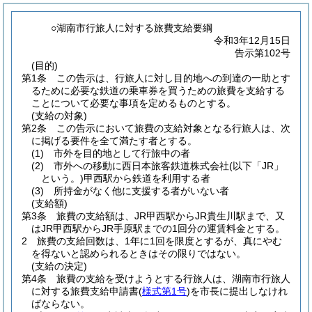
○湖南市行旅人に対する旅費支給要綱
令和3年12月15日
告示第102号
(目的)
第1条
この告示は、行旅人に対し目的地への到達の一助とす
るために必要な鉄道の乗車券を買うための旅費を支給する
ことについて必要な事項を定めるものとする。
(支給の対象)
第2条
この告示において旅費の支給対象となる行旅人は、次
に掲げる要件を全て満たす者とする。
(1)
市外を目的地として行旅中の者
(2)
市外への移動に西日本旅客鉄道株式会社
(以下「JR」
という。)
甲西駅から鉄道を利用する者
(3)
所持金がなく他に支援する者がいない者
(支給額)
第3条
旅費の支給額は、JR甲西駅からJR貴生川駅まで、又
はJR甲西駅からJR手原駅までの1回分の運賃料金とする。
2
旅費の支給回数は、1年に1回を限度とするが、真にやむ
を得ないと認められるときはその限りではない。
(支給の決定)
第4条
旅費の支給を受けようとする行旅人は、湖南市行旅人
に対する旅費支給申請書
(
様式第1号
)
を市長に提出しなけれ
ばならない。