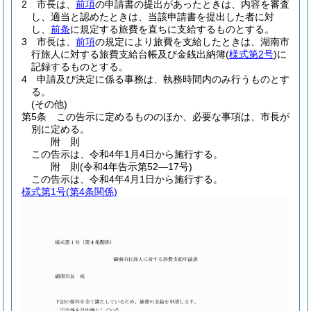
2
市長は、
前項
の申請書の提出があったときは、内容を審査
し、適当と認めたときは、当該申請書を提出した者に対
し、
前条
に規定する旅費を直ちに支給するものとする。
3
市長は、
前項
の規定により旅費を支給したときは、湖南市
行旅人に対する旅費支給台帳及び金銭出納簿
(
様式第2号
)
に
記録するものとする。
4
申請及び決定に係る事務は、執務時間内のみ行うものとす
る。
(その他)
第5条
この告示に定めるもののほか、必要な事項は、市長が
別に定める。
附
則
この告示は、令和4年1月4日から施行する。
附
則
(令和4年
告示第52―17号)
この告示は、令和4年4月1日から施行する。
様式第1号
(第4条関係)