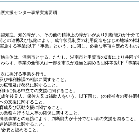
擁護支援センター事業実施要綱
、認知症、知的障がい、その他の精神上の障がいがあり判断能力が十分
関との連携及び協働により、成年後見制度の利用促進をはじめ地域の権
実施する事業
(以下「事業」という。)
に関し、必要な事項を定めるもの
実施主体は、湖南市とする。
ただし、湖南市と甲賀市の2市により共同で
かわらず、事業の全部又は一部を市長が適当と認める団体等
(以下「事業
、次に掲げる事業を行う。
及び権利擁護の相談に関すること。
の広報及び啓発に関すること。
利用に係る申立ての支援に関すること。
(成年後見人、保佐人又は補助人をいう。以下同じ。)
の候補者の受任調
への支援に関すること。
育成及び活動支援に関すること。
の業務を行う法人等の確保に関すること。
擁護事業との連携により、判断能力が十分でない者の支援を図ること。
連絡調整に関すること。
が必要と認めること。