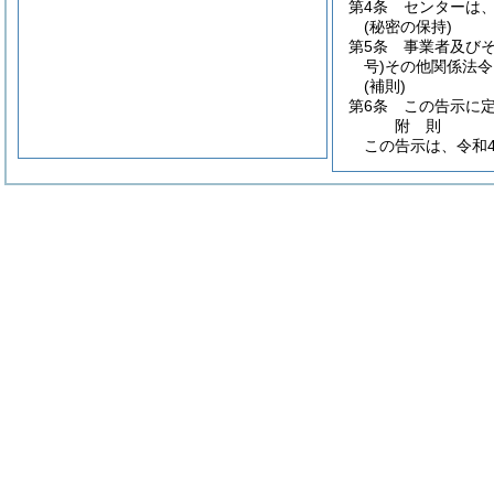
第4条
センターは
(秘密の保持)
第5条
事業者及び
号)
その他関係法令
(補則)
第6条
この告示に
附
則
この告示は、令和