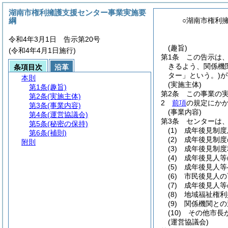
湖南市権利擁護支援センター事業実施要
綱
○湖南市権利
令和4年3月1日 告示第20号
(趣旨)
(令和4年4月1日施行)
第1条
この告示は
きるよう、関係機
条項目次
沿革
ター」という。)
が
本則
(実施主体)
第1条
(趣旨)
第2条
この事業の
第2条
(実施主体)
2
前項
の規定にか
第3条
(事業内容)
(事業内容)
第4条
(運営協議会)
第3条
センターは
第5条
(秘密の保持)
(1)
成年後見制度
第6条
(補則)
(2)
成年後見制度
附則
(3)
成年後見制度
(4)
成年後見人等
(5)
成年後見人等
(6)
市民後見人の
(7)
成年後見人等
(8)
地域福祉権利
(9)
関係機関との
(10)
その他市長
(運営協議会)