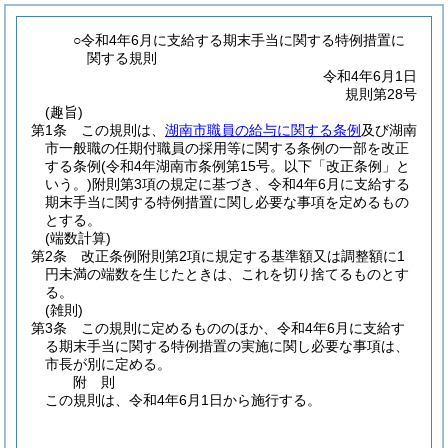
○令和4年6月に支給する期末手当に関する特例措置に
関する規則
令和4年6月1日
規則第28号
(趣旨)
第1条
この規則は、
湖南市職員の給与に関する条例
及び湖南
市一般職の任期付職員の採用等に関する条例の一部を改正
する条例
(令和4年湖南市条例第15号。以下「改正条例」と
いう。)
附則第3項の規定に基づき、令和4年6月に支給する
期末手当に関する特例措置に関し必要な事項を定めるもの
とする。
(端数計算)
第2条
改正条例附則第2項に規定する基準額又は調整額に1
円未満の端数を生じたときは、これを切り捨てるものとす
る。
(雑則)
第3条
この規則に定めるもののほか、令和4年6月に支給す
る期末手当に関する特例措置の実施に関し必要な事項は、
市長が別に定める。
附
則
この規則は、令和4年6月1日から施行する。