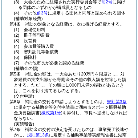
(3)
大会のために組織された実行委員会等で
前2号
に掲げ
る団体のいずれかが構成員となるもの
(4)
その他
前3号
に規定する団体と同等と認められる団体
(補助対象経費)
第4条
補助の対象となる経費は、次に掲げる経費とする。
(1)
会場使用料
(2)
冊子等印刷費
(3)
設営費
(4)
参加賞等購入費
(5)
審判謝礼等報償費
(6)
保険料
(7)
その他市長が必要と認める経費
(補助金の額)
第5条
補助金の額は、一大会あたり20万円を限度とし、対
象経費の実支出額から寄附金その他の収入額を控除した額
とする。
ただし、その額に1,000円未満の端数があるとき
は、これを切り捨てるものとする。
(交付申請)
第6条
補助金の交付を申請しようとするものは、
規則第3条
に規定する補助金等交付申請書に湖南市スポーツ振興補助
金所要額調書
(
様式第1号
)
を添付し、市長へ提出しなければ
ならない。
(実績報告)
第7条
補助金の交付の決定を受けたものは、事業完了後速や
かに、
規則第13条
に規定する補助事業等実績報告書に湖南