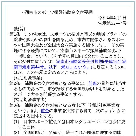
○湖南市スポーツ振興補助金交付要綱
令和4年4月1日
告示第52―7号
(趣旨)
第1条
この告示は、スポーツの振興と市民の地域プライドの
醸成や賑わいの創出を図るため、市内で開催されるスポー
ツの国際大会及び全国大会を実施する団体に対し、その実
施に係る経費について、湖南市スポーツ振興補助金
(以下
「補助金」という。)
を予算の範囲内で交付することとし、
その交付に関しては、
湖南市補助金等交付規則
(平成16年湖
南市規則第44号。以下「規則」という。)
に規定するものの
ほか、この告示に定めるところによる。
(補助対象事業)
第2条
補助金の交付対象となる事業は、
前条
の目的に該当す
るものであって、市が招致する全国規模以上を対象とした
スポーツ大会を開催する事業とする。
(補助対象事業者)
第3条
補助金の交付対象となる者
(以下「補助対象事業者」
という。)
は、
前条
の事業を実施する者で、次のいずれかに
該当する団体とする。
(1)
日本スポーツ協会又は日本レクリエーション協会に属
する団体
(2)
全国組織として確立し統一された団体に属する団体