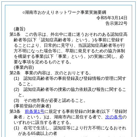
○湖南市おかえりネットワーク事業実施要綱
令和5年3月14日
告示第22号
(趣旨)
第1条
この告示は、外出中に道に迷うおそれのある認知症高
齢者等
(以下「認知症高齢者等」という。)
を事前に登録す
ることにより、日常的に見守り、当該認知症高齢者等が行
方不明になった場合等に、早期に発見するための協力体制
を構築する事業
(以下「事業」という。)
の実施に関し、必
要な事項を定めるものとする。
(事業内容)
第2条
事業の内容は、次のとおりとする。
(1)
認知症高齢者等の事前登録及び登録情報の管理に関す
ること。
(2)
認知症高齢者等の捜索の協力依頼及び報告に関するこ
と。
(3)
その他市長が必要と認めること。
(事前登録の対象者)
第3条
前条第1号
に規定する事前登録の対象者
(以下「登録対
象者」という。)
は、湖南市内に居住する者で、
次の各号
の
いずれかに該当する者とする。
(1)
在宅で生活し、認知症等により行方不明になるおそれ
がある65歳以上の者