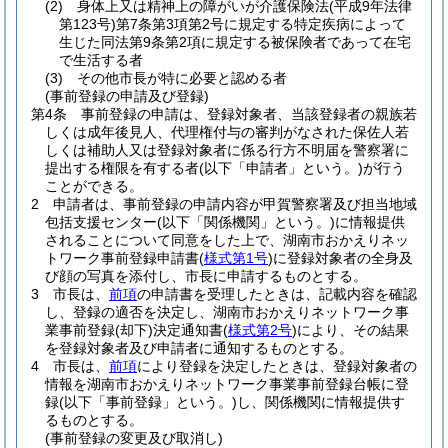
(2)
身体上又は精神上の障がいが介護保険法
(平成9年法律
第123号)
第7条第3項第2号に規定する特定疾病によって
生じた同法第9条第2項に規定する被保険者であって在宅
で生活する者
(3)
その他市長が特に必要と認める者
(事前登録の申請及び登録)
第4条
事前登録の申請は、登録対象者、当該登録者の親族若
しくは成年後見人、代理権付与の審判がなされた保佐人若
しくは補助人又は登録対象者に係る行方不明届を警察署に
提出する権限を有する者
(以下「申請者」という。)
が行う
ことができる。
2
申請者は、事前登録の申請内容が甲賀警察署及び担当地域
包括支援センター
(以下「関係機関」という。)
に情報提供
されることについて同意をした上で、湖南市おかえりネッ
トワーク事前登録申請書
(
様式第1号
)
に登録対象者の全身及
び顔の写真を添付し、市長に申請するものとする。
3
市長は、
前項
の申請書を受理したときは、記載内容を確認
し、登録の適否を決定し、湖南市おかえりネットワーク事
業事前登録
(却下)
決定通知書
(
様式第2号
)
により、その結果
を登録対象者及び申請者に通知するものとする。
4
市長は、
前項
により登録を決定したときは、登録対象者の
情報を湖南市おかえりネットワーク事業事前登録台帳に登
録
(以下「事前登録」という。)
し、関係機関に情報提供す
るものとする。
(事前登録の変更及び取消し)