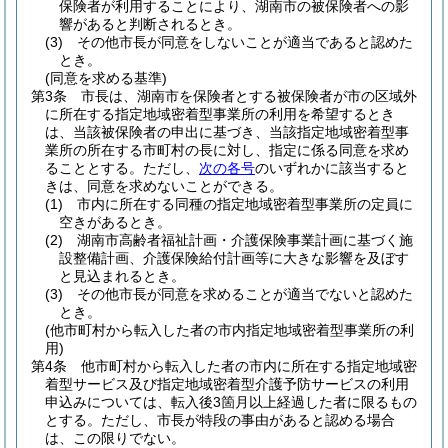
保険者が利用することにより、湖南市の被保険者への影
響があると判断されるとき。
(3)
その他市長が同意をしないことが適当であると認めた
とき。
(同意を求める基準)
第3条
市長は、湖南市を保険者とする被保険者が市の区域外
に所在する指定地域密着型事業所の利用を希望するとき
は、当該被保険者の申出に基づき、当該指定地域密着型事
業所の所在する市町村の長に対し、指定に係る同意を求め
ることとする。
ただし、
次の各号
のいずれかに該当すると
きは、同意を求めないことができる。
(1)
市内に所在する同種の指定地域密着型事業所の定員に
空きがあるとき。
(2)
湖南市高齢者福祉計画・介護保険事業計画に基づく施
設整備計画、介護保険給付計画等に大きな影響を及ぼす
と見込まれるとき。
(3)
その他市長が同意を求めることが適当でないと認めた
とき。
(他市町村から転入した者の市内指定地域密着型事業所の利
用)
第4条
他市町村から転入した者の市内に所在する指定地域密
着型サービス及び指定地域密着型介護予防サービスの利用
申込みについては、転入後3箇月以上経過した者に限るもの
とする。
ただし、市長が特段の事由があると認める場合
は、この限りでない。