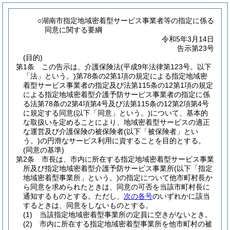
○湖南市指定地域密着型サービス事業者等の指定に係る
同意に関する要綱
令和5年3月14日
告示第23号
(目的)
第1条
この告示は、介護保険法
(平成9年法律第123号。以下
「法」という。)
第78条の2第1項の規定による指定地域密
着型サービス事業者の指定及び法第115条の12第1項の規定
による指定地域密着型介護予防サービス事業者の指定に係
る法第78条の2第4項第4号及び法第115条の12第2項第4号
に規定する同意
(以下「同意」という。)
について、基本的
な取扱いを定めることにより、地域密着型サービスの適正
な運営及び介護保険の被保険者
(以下「被保険者」とい
う。)
の円滑なサービス利用に資することを目的とする。
(同意の基準)
第2条
市長は、市内に所在する指定地域密着型サービス事業
所及び指定地域密着型介護予防サービス事業所
(以下「指定
地域密着型事業所」という。)
の指定について他市町村長か
ら同意を求められたときは、同意の可否を当該市町村長に
通知するものとする。
ただし、
次の各号
のいずれかに該当
するときは、同意をしないものとする。
(1)
当該指定地域密着型事業所の定員に空きがないとき。
(2)
市内に所在する指定地域密着型事業所を他市町村の被