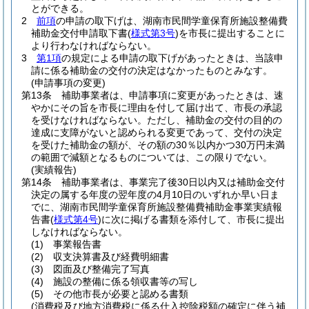
とができる。
2
前項
の申請の取下げは、湖南市民間学童保育所施設整備費
補助金交付申請取下書
(
様式第3号
)
を市長に提出することに
より行わなければならない。
3
第1項
の規定による申請の取下げがあったときは、当該申
請に係る補助金の交付の決定はなかったものとみなす。
(申請事項の変更)
第13条
補助事業者は、申請事項に変更があったときは、速
やかにその旨を市長に理由を付して届け出て、市長の承認
を受けなければならない。
ただし、補助金の交付の目的の
達成に支障がないと認められる変更であって、交付の決定
を受けた補助金の額が、その額の30％以内かつ30万円未満
の範囲で減額となるものについては、この限りでない。
(実績報告)
第14条
補助事業者は、事業完了後30日以内又は補助金交付
決定の属する年度の翌年度の4月10日のいずれか早い日ま
でに、湖南市民間学童保育所施設整備費補助金事業実績報
告書
(
様式第4号
)
に次に掲げる書類を添付して、市長に提出
しなければならない。
(1)
事業報告書
(2)
収支決算書及び経費明細書
(3)
図面及び整備完了写真
(4)
施設の整備に係る領収書等の写し
(5)
その他市長が必要と認める書類
(消費税及び地方消費税に係る仕入控除税額の確定に伴う補