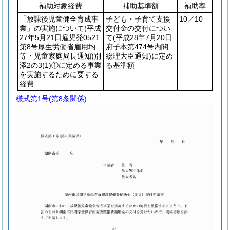
補助対象経費
補助基準額
補助率
「放課後児童健全育成事
子ども・子育て支援
10／10
業」の実施について
(平成
交付金の交付につい
27年5月21日雇児発0521
て
(平成28年7月20日
第8号厚生労働省雇用均
府子本第474号内閣
等・児童家庭局長通知)
別
総理大臣通知)
に定め
添2の3
(1)
①に定める事業
る基準額
を実施するために要する
経費
様式第1号
(第8条関係)