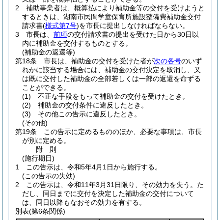
2
補助事業者は、概算払により補助金等の交付を受けようと
するときは、湖南市民間学童保育所施設整備費補助金交付
請求書
(
様式第7号
)
を市長に提出しなければならない。
3
市長は、
前項
の交付請求書の提出を受けた日から30日以
内に補助金を交付するものとする。
(補助金の返還等)
第18条
市長は、補助金の交付を受けた者が
次の各号
のいず
れかに該当する場合には、補助金の交付決定を取消し、又
は既に交付した補助金の全部若しくは一部の返還を命ずる
ことができる。
(1)
不正な手段をもって補助金の交付を受けたとき。
(2)
補助金の交付条件に違反したとき。
(3)
その他この告示に違反したとき。
(その他)
第19条
この告示に定めるもののほか、必要な事項は、市長
が別に定める。
附
則
(施行期日)
1
この告示は、令和5年4月1日から施行する。
(この告示の失効)
2
この告示は、令和11年3月31日限り、その効力を失う。
た
だし、同日までに交付を決定した補助金の交付について
は、同日以降もなおその効力を有する。
別表
(第6条関係)