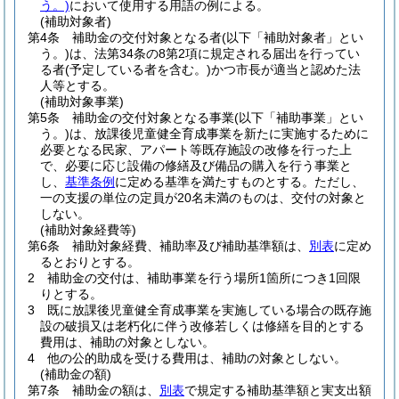
う。)
において使用する用語の例による。
(補助対象者)
第4条
補助金の交付対象となる者
(以下「補助対象者」とい
う。)
は、法第34条の8第2項に規定される届出を行ってい
る者
(予定している者を含む。)
かつ市長が適当と認めた法
人等とする。
(補助対象事業)
第5条
補助金の交付対象となる事業
(以下「補助事業」とい
う。)
は、放課後児童健全育成事業を新たに実施するために
必要となる民家、アパート等既存施設の改修を行った上
で、必要に応じ設備の修繕及び備品の購入を行う事業と
し、
基準条例
に定める基準を満たすものとする。
ただし、
一の支援の単位の定員が20名未満のものは、交付の対象と
しない。
(補助対象経費等)
第6条
補助対象経費、補助率及び補助基準額は、
別表
に定め
るとおりとする。
2
補助金の交付は、補助事業を行う場所1箇所につき1回限
りとする。
3
既に放課後児童健全育成事業を実施している場合の既存施
設の破損又は老朽化に伴う改修若しくは修繕を目的とする
費用は、補助の対象としない。
4
他の公的助成を受ける費用は、補助の対象としない。
(補助金の額)
第7条
補助金の額は、
別表
で規定する補助基準額と実支出額