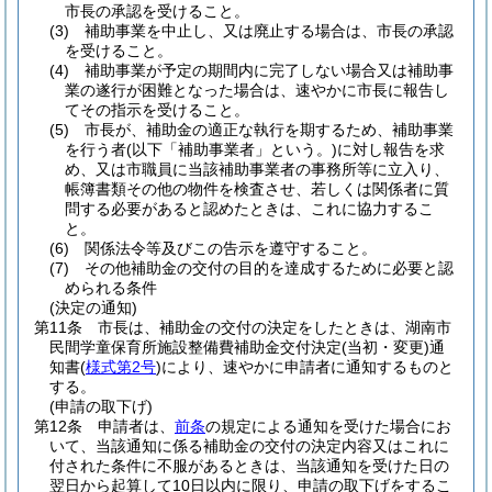
市長の承認を受けること。
(3)
補助事業を中止し、又は廃止する場合は、市長の承認
を受けること。
(4)
補助事業が予定の期間内に完了しない場合又は補助事
業の遂行が困難となった場合は、速やかに市長に報告し
てその指示を受けること。
(5)
市長が、補助金の適正な執行を期するため、補助事業
を行う者
(以下「補助事業者」という。)
に対し報告を求
め、又は市職員に当該補助事業者の事務所等に立入り、
帳簿書類その他の物件を検査させ、若しくは関係者に質
問する必要があると認めたときは、これに協力するこ
と。
(6)
関係法令等及びこの告示を遵守すること。
(7)
その他補助金の交付の目的を達成するために必要と認
められる条件
(決定の通知)
第11条
市長は、補助金の交付の決定をしたときは、湖南市
民間学童保育所施設整備費補助金交付決定
(当初・変更)
通
知書
(
様式第2号
)
により、速やかに申請者に通知するものと
する。
(申請の取下げ)
第12条
申請者は、
前条
の規定による通知を受けた場合にお
いて、当該通知に係る補助金の交付の決定内容又はこれに
付された条件に不服があるときは、当該通知を受けた日の
翌日から起算して10日以内に限り、申請の取下げをするこ