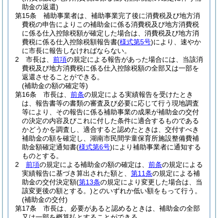
助金の返還)
第15条
補助事業者は、補助事業完了後に消費税及び地方消
費税の申告によりこの補助金に係る消費税及び地方消費税
に係る仕入控除税額が確定した場合は、消費税及び地方消
費税に係る仕入控除税額報告書
(
様式第5号
)
により、速やか
に市長に報告しなければならない。
2
市長は、
前項
の規定による報告があった場合には、当該消
費税及び地方消費税に係る仕入控除税額の全部又は一部を
返還させることができる。
(補助金の額の確定等)
第16条
市長は、
前条
の規定による実績報告を受けたとき
は、報告書等の書類の審査及び必要に応じて行う現地調査
等により、その報告に係る補助事業の成果が補助金の交付
の決定の内容及びこれに付した条件に適合するものである
かどうかを調査し、適合すると認めたときは、交付すべき
補助金の額を確定し、湖南市民間学童保育所施設整備費補
助金額確定通知書
(
様式第6号
)
により補助事業者に通知する
ものとする。
2
前項
の規定による補助金の額の確定は、
前条
の規定による
実績報告に基づき算出された額と、
第11条
の規定による補
助金の交付決定額
(
第13条
の規定により変更した場合は、当
該変更後の額とする。)
とのいずれか低い額をもって行う。
(補助金の交付)
第17条
市長は、必要があると認めるときは、補助金の全部
又は一部を概算払とすることができる。