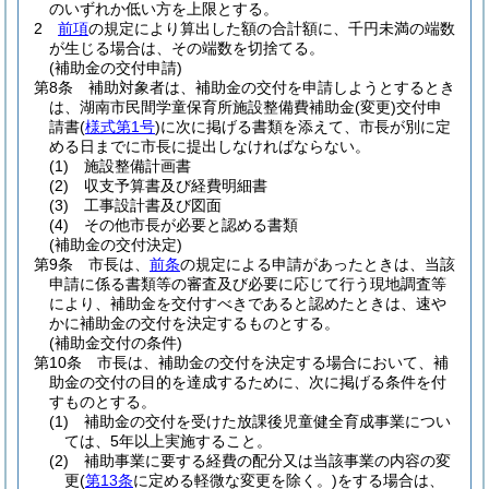
のいずれか低い方を上限とする。
2
前項
の規定により算出した額の合計額に、千円未満の端数
が生じる場合は、その端数を切捨てる。
(補助金の交付申請)
第8条
補助対象者は、補助金の交付を申請しようとするとき
は、湖南市民間学童保育所施設整備費補助金
(変更)
交付申
請書
(
様式第1号
)
に次に掲げる書類を添えて、市長が別に定
める日までに市長に提出しなければならない。
(1)
施設整備計画書
(2)
収支予算書及び経費明細書
(3)
工事設計書及び図面
(4)
その他市長が必要と認める書類
(補助金の交付決定)
第9条
市長は、
前条
の規定による申請があったときは、当該
申請に係る書類等の審査及び必要に応じて行う現地調査等
により、補助金を交付すべきであると認めたときは、速や
かに補助金の交付を決定するものとする。
(補助金交付の条件)
第10条
市長は、補助金の交付を決定する場合において、補
助金の交付の目的を達成するために、次に掲げる条件を付
すものとする。
(1)
補助金の交付を受けた放課後児童健全育成事業につい
ては、5年以上実施すること。
(2)
補助事業に要する経費の配分又は当該事業の内容の変
更
(
第13条
に定める軽微な変更を除く。)
をする場合は、