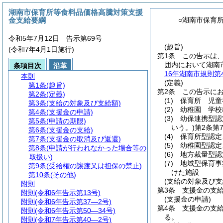
湖南市保育所等食料品価格高騰対策支援
金支給要綱
○湖南市保育
令和5年7月12日 告示第69号
(趣旨)
(令和7年4月1日施行)
第1条
この告示は
囲内において湖南
条項目次
沿革
16年湖南市規則第4
本則
(定義)
第1条
(趣旨)
第2条
この告示に
第2条
(定義)
(1)
保育所 児童
第3条
(支給の対象及び支給額)
(2)
幼稚園 学校
第4条
(支援金の申請)
(3)
幼保連携型認
第5条
(申請の期限)
いう。)
第2条第
第6条
(支援金の支給)
(4)
保育所型認定
第7条
(支援金の取消及び返還)
(5)
幼稚園型認定
第8条
(申請が行われなかった場合等の
(6)
地方裁量型認
取扱い)
(7)
地域型保育事
第9条
(受給権の譲渡又は担保の禁止)
けた施設
第10条
(その他)
(支給の対象及び支
附則
第3条
支援金の支
附則
(令和6年告示第13号)
(支援金の申請)
附則
(令和6年告示第37―2号)
第4条
支援金の支
附則
(令和6年告示第50―34号)
る。
附則
(令和7年告示第40―2号)