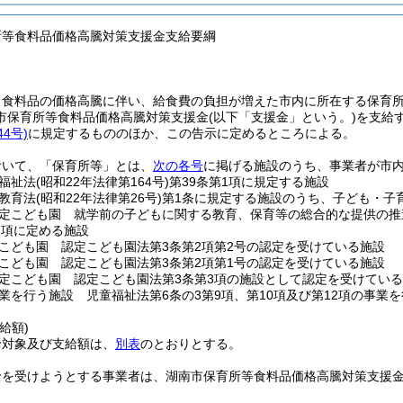
所等食料品価格高騰対策支援金支給要綱
、食料品の価格高騰に伴い、給食費の負担が増えた市内に所在する保育
市保育所等食料品価格高騰対策支援金
(以下「支援金」という。)
を支給
4号)
に規定するもののほか、この告示に定めるところによる。
おいて、「保育所等」とは、
次の各号
に掲げる施設のうち、事業者が市
福祉法
(昭和22年法律第164号)
第39条第1項に規定する施設
教育法
(昭和22年法律第26号)
第1条に規定する施設のうち、子ども・子
定こども園 就学前の子どもに関する教育、保育等の総合的な提供の推
7項に定める施設
こども園 認定こども園法第3条第2項第2号の認定を受けている施設
こども園 認定こども園法第3条第2項第1号の認定を受けている施設
定こども園 認定こども園法第3条第3項の施設として認定を受けてい
業を行う施設 児童福祉法第6条の3第9項、第10項及び第12項の事業
給額)
給対象及び支給額は、
別表
のとおりとする。
給を受けようとする事業者は、湖南市保育所等食料品価格高騰対策支援