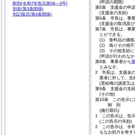
(申請の期限)
附則
(令和7年告示第58―3号)
第5条
支援金の申請
別表
(第3条関係)
(支援金の支給)
別記様式
(第4条関係)
第6条
市長は、事
(支援金の取消及び
第7条
市長は、事
とができる。
(1)
食料品の価格
(2)
偽りその他不
(3)
その他支給に
(申請が行われなか
第8条
事業者から
第
とみなす。
2
市長は、支援金
業者に対して、支
(受給権の譲渡又は
第9条
支援金の支
(その他)
第10条
この告示に
附
則
(施行期日)
1
この告示は、告
(この告示の失効)
2
この告示は、令和
もなお効力を有す