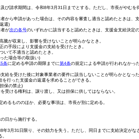
及び請求期間は、令和8年3月31日までとする。
ただし、市長がやむを
業者から申請があった場合は、その内容を審査し適当と認めたときは、
返還)
業者が
次の各号
のいずれかに該当すると認めたときは、支援金支給決定
高騰が収束し、影響を受けないことが明らかなとき。
正の手段により支援金の支給を受けたとき。
ついて不適当と認めたとき。
った場合等の取扱い)
5条
に定める申請の期限までに
第4条
の規定による申請が行われなかっ
の支給を受けた後に対象事業者の要件に該当しないことが明らかとなっ
給を行った支援金の返還を求めることができる。
担保の禁止)
給を受ける権利は、譲り渡し、又は担保に供してはならない。
定めるもののほか、必要な事項は、市長が別に定める。
示の日から施行する。
8年3月31日限り、その効力を失う。
ただし、同日までに支給決定がな
る。