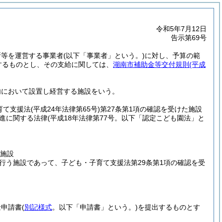
令和5年7月12日
告示第69号
所等を運営する事業者
(以下「事業者」という。)
に対し、予算の範
するものとし、その支給に関しては、
湖南市補助金等交付規則
(平成
内において設置し経営する施設をいう。
育て支援法
(平成24年法律第65号)
第27条第1項の確認を受けた施設
進に関する法律
(平成18年法律第77号。以下「認定こども園法」と
る施設
を行う施設であって、子ども・子育て支援法第29条第1項の確認を受
金申請書
(
別記様式
。以下「申請書」という。)
を提出するものとす