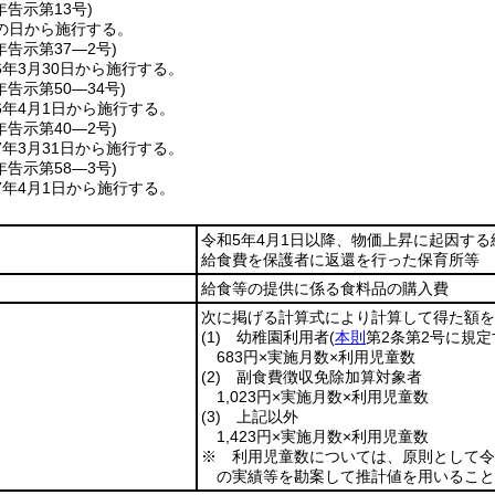
年
告示第13号)
の日から施行する。
年
告示第37―2号)
年3月30日から施行する。
年
告示第50―34号)
6年4月1日から施行する。
年
告示第40―2号)
年3月31日から施行する。
年
告示第58―3号)
7年4月1日から施行する。
令和5年4月1日以降、物価上昇に起因す
給食費を保護者に返還を行った保育所等
給食等の提供に係る食料品の購入費
次に掲げる計算式により計算して得た額を
(1)
幼稚園利用者
(
本則
第2条第2号に規定
683円×実施月数×利用児童数
(2)
副食費徴収免除加算対象者
1,023円×実施月数×利用児童数
(3)
上記以外
1,423円×実施月数×利用児童数
※ 利用児童数については、原則として令
の実績等を勘案して推計値を用いること