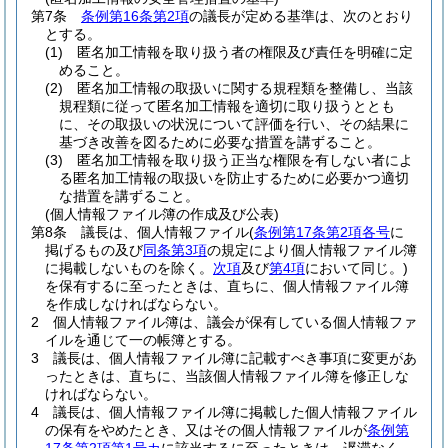
第7条
条例第16条第2項
の議長が定める基準は、次のとおり
とする。
(1)
匿名加工情報を取り扱う者の権限及び責任を明確に定
めること。
(2)
匿名加工情報の取扱いに関する規程類を整備し、当該
規程類に従って匿名加工情報を適切に取り扱うととも
に、その取扱いの状況について評価を行い、その結果に
基づき改善を図るために必要な措置を講ずること。
(3)
匿名加工情報を取り扱う正当な権限を有しない者によ
る匿名加工情報の取扱いを防止するために必要かつ適切
な措置を講ずること。
(個人情報ファイル簿の作成及び公表)
第8条
議長は、個人情報ファイル
(
条例第17条第2項各号
に
掲げるもの及び
同条第3項
の規定により個人情報ファイル簿
に掲載しないものを除く。
次項
及び
第4項
において同じ。)
を保有するに至ったときは、直ちに、個人情報ファイル簿
を作成しなければならない。
2
個人情報ファイル簿は、議会が保有している個人情報ファ
イルを通じて一の帳簿とする。
3
議長は、個人情報ファイル簿に記載すべき事項に変更があ
ったときは、直ちに、当該個人情報ファイル簿を修正しな
ければならない。
4
議長は、個人情報ファイル簿に掲載した個人情報ファイル
の保有をやめたとき、又はその個人情報ファイルが
条例第