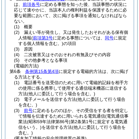
は、
前項各号
に定める事態を知った後、当該事態の状況に
応じて速やかに、当該本人の権利利益を保護するために必
要な範囲において、次に掲げる事項を通知しなければなら
ない。
(1)
概要
(2)
漏えい等が発生し、又は発生したおそれがある保有個
人情報
(
前項第3号
に定める事態については、
同号
に規定
する個人情報を含む。)
の項目
(3)
原因
(4)
二次被害又はそのおそれの有無及びその内容
(5)
その他参考となる事項
(電磁的方法)
第6条
条例第15条第4項
に規定する電磁的方法は、次に掲げ
る方法とする。
(1)
電話番号を送受信のために用いて電磁的記録を相手方
の使用に係る携帯して使用する通信端末機器に送信する
方法
(他人に委託して行う場合を含む。)
(2)
電子メールを送信する方法
(他人に委託して行う場合
を含む。)
(3)
前号
に定めるもののほか、その受信をする者を特定し
て情報を伝達するために用いられる電気通信
(電気通信事
業法
(昭和59年法律第86号)
第2条第1号に規定する電気通
信をいう。)
を送信する方法
(他人に委託して行う場合を
含む。)
(匿名加工情報の安全管理措置の基準)