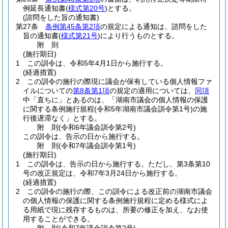
例延長通知書
(
様式第20号
)
とする。
(諮問をした旨の通知書)
第27条
条例第45条第2項
の規定による通知は、諮問をした
旨の通知書
(
様式第21号
)
により行うものとする。
附
則
(施行期日)
1
この訓令は、令和5年4月1日から施行する。
(経過措置)
2
この訓令の施行の際現に議会が保有している個人情報ファ
イルについての
第8条第1項
の規定の適用については、
同項
中「直ちに」とあるのは、「湖南市議会の個人情報の保護
に関する条例施行規程
(令和5年湖南市議会訓令第1号)
の施
行後遅滞なく」とする。
附
則
(令和6年
議会訓令第2号)
この訓令は、告示の日から施行する。
附
則
(令和7年
議会訓令第1号)
(施行期日)
1
この訓令は、告示の日から施行する。
ただし、第3条第10
号の改正規定は、令和7年3月24日から施行する。
(経過措置)
2
この訓令の施行の際、この訓令による改正前の湖南市議会
の個人情報の保護に関する条例施行規程に定める様式によ
る用紙で現に残存するものは、所要の修正を加え、なお使
用することができる。