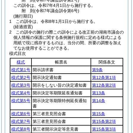
附
則
(令和7年
議会訓令第2号)
この訓令は、令和7年4月1日から施行する。
附
則
(令和7年
議会訓令第6号)
(施行期日)
1
この訓令は、令和8年1月1日から施行する。
(経過措置)
2
この訓令の施行の際この訓令による改正前の湖南市議会の
個人情報の保護に関する条例施行規程に定める様式による
用紙で現に残存するものは、当分の間、所要の調整を加え
てなお使用することができる。
様式目次
様式
帳票名
関係条文
様式第1号
開示請求書
第9条
様式第2号
開示決定通知書
第12条第1項
様式第3号
開示をしない旨の決定通知書
第12条第2項
様式第4号
開示決定等期限延長通知書
第13条
様式第5号
開示決定等期限特例延長通知
第14条
書
様式第6号
第三者意見照会書
第15条
様式第7号
第三者意見照会書
第15条第2項
様式第8号
第三者開示決定等意見書
第15条第3項