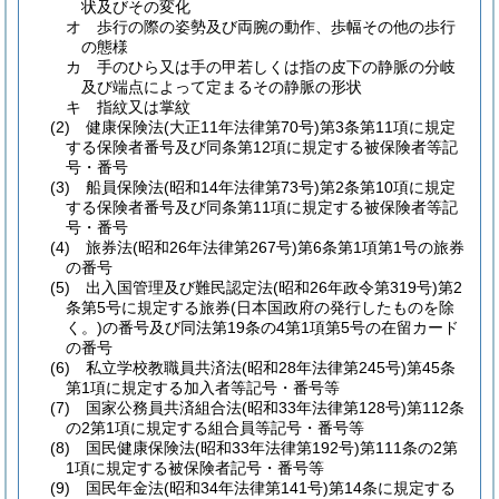
状及びその変化
オ
歩行の際の姿勢及び両腕の動作、歩幅その他の歩行
の態様
カ
手のひら又は手の甲若しくは指の皮下の静脈の分岐
及び端点によって定まるその静脈の形状
キ
指紋又は掌紋
(2)
健康保険法
(大正11年法律第70号)
第3条第11項に規定
する保険者番号及び同条第12項に規定する被保険者等記
号・番号
(3)
船員保険法
(昭和14年法律第73号)
第2条第10項に規定
する保険者番号及び同条第11項に規定する被保険者等記
号・番号
(4)
旅券法
(昭和26年法律第267号)
第6条第1項第1号の旅券
の番号
(5)
出入国管理及び難民認定法
(昭和26年政令第319号)
第2
条第5号に規定する旅券
(日本国政府の発行したものを除
く。)
の番号及び同法第19条の4第1項第5号の在留カード
の番号
(6)
私立学校教職員共済法
(昭和28年法律第245号)
第45条
第1項に規定する加入者等記号・番号等
(7)
国家公務員共済組合法
(昭和33年法律第128号)
第112条
の2第1項に規定する組合員等記号・番号等
(8)
国民健康保険法
(昭和33年法律第192号)
第111条の2第
1項に規定する被保険者記号・番号等
(9)
国民年金法
(昭和34年法律第141号)
第14条に規定する