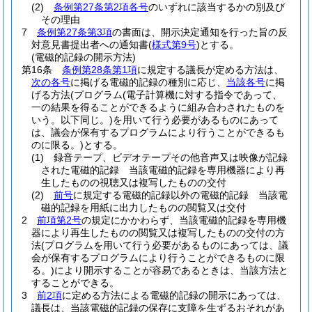
(2)
条例第27条第2項各号
のいずれに該当するかの別及び
その理由
7
条例第27条第3項
の書面は、開示決定通知を行った旨の反
対意見書提出者への通知書
(
様式第9号
)
とする。
(電磁的記録の開示方法)
第16条
条例第28条第1項
に規定する議長が定める方法は、
次の各号
に掲げる電磁的記録の種別に応じ、
当該各号
に掲
げる方法
(プログラム
(電子計算機に対する指令であって、
一の結果を得ることができるように組み合わされたものを
いう。以下同じ。)
を用いて行う必要があるものにあって
は、議会が保有するプログラムにより行うことができるも
のに限る。)
とする。
(1)
録音テープ、ビデオテープその他音声又は映像が記録
された電磁的記録 当該電磁的記録を専用機器により再
生したものの視聴又は複写したものの交付
(2)
前号
に規定する電磁的記録以外の電磁的記録 当該電
磁的記録を用紙に出力したものの閲覧又は交付
2
前項第2号
の規定にかかわらず、当該電磁的記録を専用機
器により再生したものの閲覧又は複写したものの交付の方
法
(プログラムを用いて行う必要があるものにあっては、議
会が保有するプログラムにより行うことができるものに限
る。)
により開示することが容易であるときは、当該方法と
することができる。
3
前2項
に定める方法による電磁的記録の開示にあっては、
議長は、当該電磁的記録の保存に支障を生ずるおそれがあ