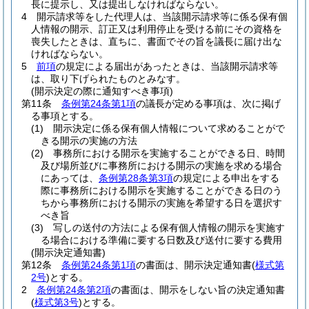
長に提示し、又は提出しなければならない。
4
開示請求等をした代理人は、当該開示請求等に係る保有個
人情報の開示、訂正又は利用停止を受ける前にその資格を
喪失したときは、直ちに、書面でその旨を議長に届け出な
ければならない。
5
前項
の規定による届出があったときは、当該開示請求等
は、取り下げられたものとみなす。
(開示決定の際に通知すべき事項)
第11条
条例第24条第1項
の議長が定める事項は、次に掲げ
る事項とする。
(1)
開示決定に係る保有個人情報について求めることがで
きる開示の実施の方法
(2)
事務所における開示を実施することができる日、時間
及び場所並びに事務所における開示の実施を求める場合
にあっては、
条例第28条第3項
の規定による申出をする
際に事務所における開示を実施することができる日のう
ちから事務所における開示の実施を希望する日を選択す
べき旨
(3)
写しの送付の方法による保有個人情報の開示を実施す
る場合における準備に要する日数及び送付に要する費用
(開示決定通知書)
第12条
条例第24条第1項
の書面は、開示決定通知書
(
様式第
2号
)
とする。
2
条例第24条第2項
の書面は、開示をしない旨の決定通知書
(
様式第3号
)
とする。