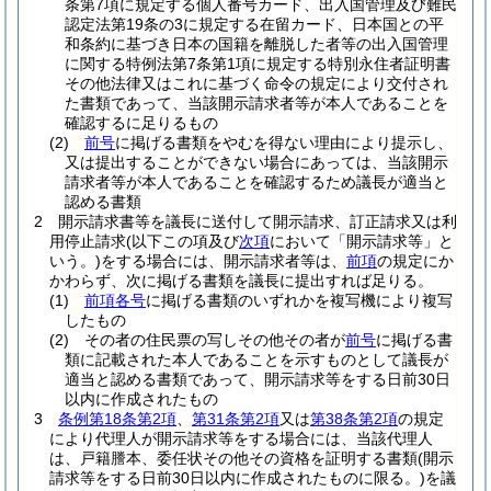
条第7項に規定する個人番号カード、出入国管理及び難民
認定法第19条の3に規定する在留カード、日本国との平
和条約に基づき日本の国籍を離脱した者等の出入国管理
に関する特例法第7条第1項に規定する特別永住者証明書
その他法律又はこれに基づく命令の規定により交付され
た書類であって、当該開示請求者等が本人であることを
確認するに足りるもの
(2)
前号
に掲げる書類をやむを得ない理由により提示し、
又は提出することができない場合にあっては、当該開示
請求者等が本人であることを確認するため議長が適当と
認める書類
2
開示請求書等を議長に送付して開示請求、訂正請求又は利
用停止請求
(以下この項及び
次項
において「開示請求等」と
いう。)
をする場合には、開示請求者等は、
前項
の規定にか
かわらず、次に掲げる書類を議長に提出すれば足りる。
(1)
前項各号
に掲げる書類のいずれかを複写機により複写
したもの
(2)
その者の住民票の写しその他その者が
前号
に掲げる書
類に記載された本人であることを示すものとして議長が
適当と認める書類であって、開示請求等をする日前30日
以内に作成されたもの
3
条例第18条第2項
、
第31条第2項
又は
第38条第2項
の規定
により代理人が開示請求等をする場合には、当該代理人
は、戸籍謄本、委任状その他その資格を証明する書類
(開示
請求等をする日前30日以内に作成されたものに限る。)
を議