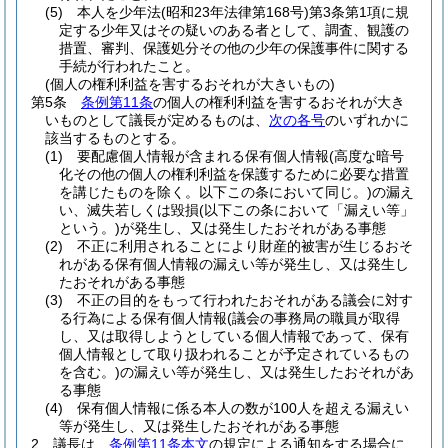
(5)
本人を少年法
(昭和23年法律第168号)
第3条第1項に規
定する少年又はその疑いのある者として、調査、観護の
措置、審判、保護処分その他の少年の保護事件に関する
手続が行われたこと。
(個人の権利利益を害するおそれが大きいもの)
第5条
条例第11条
の個人の権利利益を害するおそれが大き
いものとして議長が定めるものは、
次の各号
のいずれかに
該当するものとする。
(1)
要配慮個人情報が含まれる保有個人情報
(高度な暗号
化その他の個人の権利利益を保護するために必要な措置
を講じたものを除く。以下この条において同じ。)
の漏え
い、滅失若しくは毀損
(以下この条において「漏えい等」
という。)
が発生し、又は発生したおそれがある事態
(2)
不正に利用されることにより財産的被害が生じるおそ
れがある保有個人情報の漏えい等が発生し、又は発生し
たおそれがある事態
(3)
不正の目的をもって行われたおそれがある議会に対す
る行為による保有個人情報
(議会の事務局の職員が取得
し、又は取得しようとしている個人情報であって、保有
個人情報として取り扱われることが予定されているもの
を含む。)
の漏えい等が発生し、又は発生したおそれがあ
る事態
(4)
保有個人情報に係る本人の数が100人を超える漏えい
等が発生し、又は発生したおそれがある事態
2
議長は、
条例第11条本文
の規定による通知をする場合に