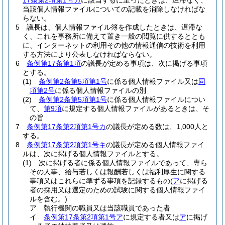
17条第2項第1号カ
に該当するに至ったときは、遅滞なく、
当該個人情報ファイルについての記載を消除しなければな
らない。
5
議長は、個人情報ファイル簿を作成したときは、遅滞な
く、これを事務所に備えて置き一般の閲覧に供するととも
に、インターネットの利用その他の情報通信の技術を利用
する方法により公表しなければならない。
6
条例第17条第1項
の議長が定める事項は、次に掲げる事項
とする。
(1)
条例第2条第5項第1号
に係る個人情報ファイル又は
同
項第2号
に係る個人情報ファイルの別
(2)
条例第2条第5項第1号
に係る個人情報ファイルについ
て、
第9項
に規定する個人情報ファイルがあるときは、そ
の旨
7
条例第17条第2項第1号カ
の議長が定める数は、1,000人と
する。
8
条例第17条第2項第1号キ
の議長が定める個人情報ファイ
ルは、次に掲げる個人情報ファイルとする。
(1)
次に掲げる者に係る個人情報ファイルであって、専ら
その人事、給与若しくは報酬若しくは福利厚生に関する
事項又はこれらに準ずる事項を記録するもの
(
ア
に掲げる
者の採用又は選定のための試験に関する個人情報ファイ
ルを含む。)
ア
執行機関の職員又は当該職員であった者
イ
条例第17条第2項第1号ア
に規定する者又は
ア
に掲げ