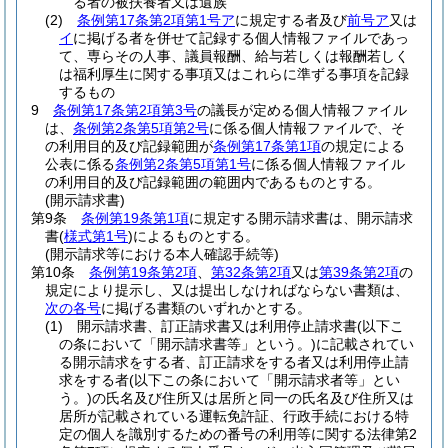
る者の被扶養者又は遺族
(2)
条例第17条第2項第1号ア
に規定する者及び
前号ア
又は
イ
に掲げる者を併せて記録する個人情報ファイルであっ
て、専らその人事、議員報酬、給与若しくは報酬若しく
は福利厚生に関する事項又はこれらに準ずる事項を記録
するもの
9
条例第17条第2項第3号
の議長が定める個人情報ファイル
は、
条例第2条第5項第2号
に係る個人情報ファイルで、そ
の利用目的及び記録範囲が
条例第17条第1項
の規定による
公表に係る
条例第2条第5項第1号
に係る個人情報ファイル
の利用目的及び記録範囲の範囲内であるものとする。
(開示請求書)
第9条
条例第19条第1項
に規定する開示請求書は、開示請求
書
(
様式第1号
)
によるものとする。
(開示請求等における本人確認手続等)
第10条
条例第19条第2項
、
第32条第2項
又は
第39条第2項
の
規定により提示し、又は提出しなければならない書類は、
次の各号
に掲げる書類のいずれかとする。
(1)
開示請求書、訂正請求書又は利用停止請求書
(以下こ
の条において「開示請求書等」という。)
に記載されてい
る開示請求をする者、訂正請求をする者又は利用停止請
求をする者
(以下この条において「開示請求者等」とい
う。)
の氏名及び住所又は居所と同一の氏名及び住所又は
居所が記載されている運転免許証、行政手続における特
定の個人を識別するための番号の利用等に関する法律第2