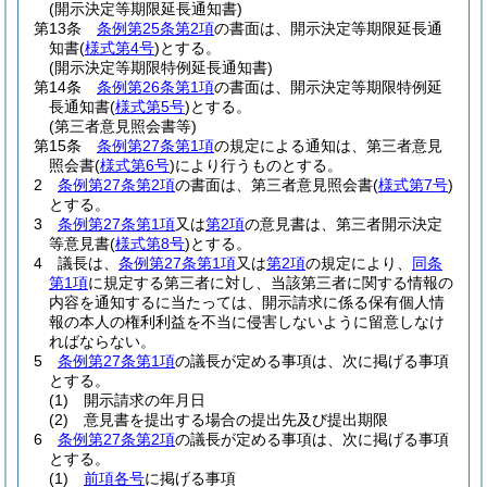
(開示決定等期限延長通知書)
第13条
条例第25条第2項
の書面は、開示決定等期限延長通
知書
(
様式第4号
)
とする。
(開示決定等期限特例延長通知書)
第14条
条例第26条第1項
の書面は、開示決定等期限特例延
長通知書
(
様式第5号
)
とする。
(第三者意見照会書等)
第15条
条例第27条第1項
の規定による通知は、第三者意見
照会書
(
様式第6号
)
により行うものとする。
2
条例第27条第2項
の書面は、第三者意見照会書
(
様式第7号
)
とする。
3
条例第27条第1項
又は
第2項
の意見書は、第三者開示決定
等意見書
(
様式第8号
)
とする。
4
議長は、
条例第27条第1項
又は
第2項
の規定により、
同条
第1項
に規定する第三者に対し、当該第三者に関する情報の
内容を通知するに当たっては、開示請求に係る保有個人情
報の本人の権利利益を不当に侵害しないように留意しなけ
ればならない。
5
条例第27条第1項
の議長が定める事項は、次に掲げる事項
とする。
(1)
開示請求の年月日
(2)
意見書を提出する場合の提出先及び提出期限
6
条例第27条第2項
の議長が定める事項は、次に掲げる事項
とする。
(1)
前項各号
に掲げる事項