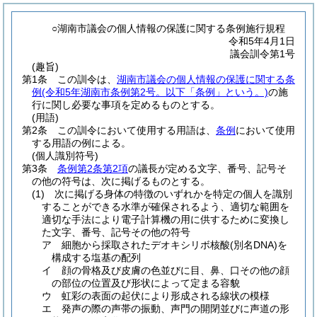
○湖南市議会の個人情報の保護に関する条例施行規程
令和5年4月1日
議会訓令第1号
(趣旨)
第1条
この訓令は、
湖南市議会の個人情報の保護に関する条
例
(令和5年湖南市条例第2号。以下「条例」という。)
の施
行に関し必要な事項を定めるものとする。
(用語)
第2条
この訓令において使用する用語は、
条例
において使用
する用語の例による。
(個人識別符号)
第3条
条例第2条第2項
の議長が定める文字、番号、記号そ
の他の符号は、次に掲げるものとする。
(1)
次に掲げる身体の特徴のいずれかを特定の個人を識別
することができる水準が確保されるよう、適切な範囲を
適切な手法により電子計算機の用に供するために変換し
た文字、番号、記号その他の符号
ア
細胞から採取されたデオキシリボ核酸
(別名DNA)
を
構成する塩基の配列
イ
顔の骨格及び皮膚の色並びに目、鼻、口その他の顔
の部位の位置及び形状によって定まる容貌
ウ
虹彩の表面の起伏により形成される線状の模様
エ
発声の際の声帯の振動、声門の開閉並びに声道の形