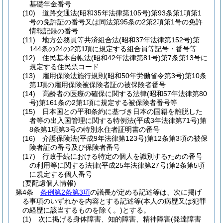
基礎年金番号
(10)
道路交通法
(昭和35年法律第105号)
第93条第1項第1
号の免許証の番号又は同法第95条の2第2項第1号の免許
情報記録の番号
(11)
地方公務員等共済組合法
(昭和37年法律第152号)
第
144条の24の2第1項に規定する組合員等記号・番号等
(12)
住民基本台帳法
(昭和42年法律第81号)
第7条第13号に
規定する住民票コード
(13)
雇用保険法施行規則
(昭和50年労働省令第3号)
第10条
第1項の雇用保険被保険者証の被保険者番号
(14)
高齢者の医療の確保に関する法律
(昭和57年法律第80
号)
第161条の2第1項に規定する被保険者番号等
(15)
日本国との平和条約に基づき日本の国籍を離脱した
者等の出入国管理に関する特例法
(平成3年法律第71号)
第
8条第1項第3号の特別永住者証明書の番号
(16)
介護保険法
(平成9年法律第123号)
第12条第3項の被保
険者証の番号及び保険者番号
(17)
行政手続における特定の個人を識別するための番号
の利用等に関する法律
(平成25年法律第27号)
第2条第5項
に規定する個人番号
(要配慮個人情報)
第4条
条例第2条第3項
の議長が定める記述等は、次に掲げ
る事項のいずれかを内容とする記述等
(本人の病歴又は犯罪
の経歴に該当するものを除く。)
とする。
(1)
次に掲げる身体障害、知的障害、精神障害
(発達障害