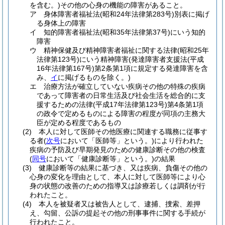
を含む。)
その他の心身の機能の障害があること。
ア
身体障害者福祉法
(昭和24年法律第283号)
別表に掲げ
る身体上の障害
イ
知的障害者福祉法
(昭和35年法律第37号)
にいう知的
障害
ウ
精神保健及び精神障害者福祉に関する法律
(昭和25年
法律第123号)
にいう精神障害
(発達障害者支援法
(平成
16年法律第167号)
第2条第1項に規定する発達障害を含
み、
イ
に掲げるものを除く。)
エ
治療方法が確立していない疾病その他の特殊の疾病
であって障害者の日常生活及び社会生活を総合的に支
援するための法律
(平成17年法律第123号)
第4条第1項
の政令で定めるものによる障害の程度が同項の主務大
臣が定める程度であるもの
(2)
本人に対して医師その他医療に関連する職務に従事す
る者
(
次号
において「医師等」という。)
により行われた
疾病の予防及び早期発見のための健康診断その他の検査
(
同号
において「健康診断等」という。)
の結果
(3)
健康診断等の結果に基づき、又は疾病、負傷その他の
心身の変化を理由として、本人に対して医師等により心
身の状態の改善のための指導又は診療若しくは調剤が行
われたこと。
(4)
本人を被疑者又は被告人として、逮捕、捜索、差押
え、勾留、公訴の提起その他の刑事事件に関する手続が
行われたこと。